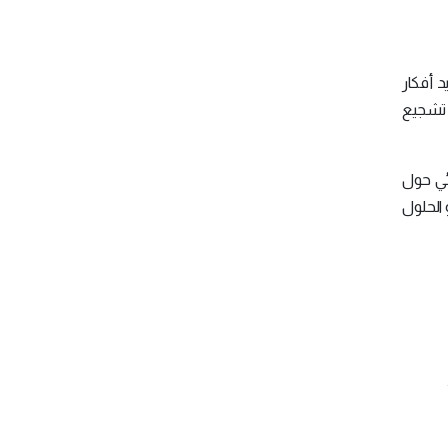
 أفكار
 تشجيع
ئي حول
 الحلول