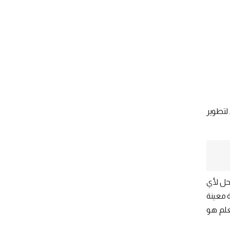
لتطوير
لحل لأي
 معينة
علم هو