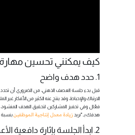
كيف يمكنني تحسين مهارة 
1. حدد هدف واضح
قبل بدء جلسة العصف الذهني، من الضروري أن تحدد
الارتباك والإحباط، وقد ينتج عنه الكثير من الأفكار غير
فعّال وفي تحفيز المشاركين لتحقيق الهدف المنشود، م
زيادة معدل إنتاجية الموظفين
هدفك بـ "نريد
بنسبة 20٪ خلال الربع القادم".
2. ابدأ الجلسة بإثارة دافعية الأعضاء تجاه موضوع الجلسة