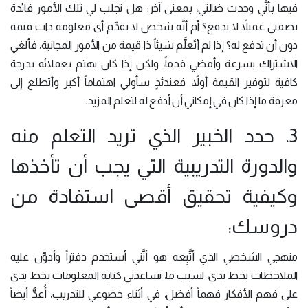
فيها بأنَّي وجدت ضالتي، بمعنى آخر: هل تجلب لي تلك الأمور فائدة
بصفتي عميلاً لا يدفع؟ أم أنَّه شخص لا يقدِّم أي معلومة ذات قيمة
دون أن تدفع له؟ إذا لم أتَعلَّم شيئاً ذا قيمة من الأمور المجانية، فألغي
الاشتراك بسرعة وأمضي قدماً، ولكن إذا كان يهتم بعملائه بدرجة
كافية لتوفير القيمة أولاً، فعندئذٍ سأولي اهتماماً أكبر وأتطلع إلى
معرفة ما إذا كان في إمكاني أن أدفع له لتعلم المزيد.
3. حدد الخبير الذي تريد التعلم منه
والدورة التدريبية التي يجب أن تأخذها
وكيفية تحقيق أقصى استفادة من
دروسك:
منهجي الشخصي الذي أتَّبِعه هو أنَّني أستخدم دفتراً وأدوِّن عليه
الملاحظات بخط يدي، لسبب ما، تساعدني كتابة المعلومات بخط يدي
على فهم الأفكار فهماً أفضل، في أثناء خضوعي للتدريب، أُعدُّ أيضاً