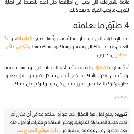
قائمة بالإجراءات التي يجب أن أطبِّقها، حتى أعلم بالضبط في نهاية
التدريب ما يجب القيام به بعد ذلك.
4. طبِّق ما تعلمته:
الأولويات
حدد الإجراءات التي يجب أن تطبِّقها، ورتِّبها وفق
، وابدأ
وفوِّض باقي
بالعمل، ثم حدد تلك التي تستحق وقتك وجهدك منها،
المهام
إلى الآخرين.
الإرهاق
تُعَدُّ محاربة
والتشتيت أحد أكبر التحديات التي نواجهها بصفتنا
روَّاد أعمال، ولكنَّ نتائجك ستكون أفضل بشكل كبير من خلال تضييق
نطاق تركيزك للتعلم من خبير واحد في كل مرة، والتركيز على عملك.
المصدر
تنويه:
يمنع نقل هذا المقال كما هو أو استخدامه في أي مكان آخر
تحت طائلة المساءلة القانونية، ويمكن استخدام فقرات أو أجزاء منه
إدارة موقع النجاح نت
بعد الحصول على موافقة رسمية من