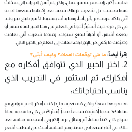
تعلمت أكثر، زادت سرعة نمو عملي، ولكن لم أنسَ الدورات التي سجَّلتُ
فيها فحسب؛ بل شعرت بارتباك شديد بعد إكمالها جميعها، لدرجة
أنَّني بالكاد عرفت من أين أبدأ، وهنا بدأت بتبسيط الأمور باتباع خبير واحد
في كل مرة؛ حيث أَستَمِرُّ أحياناً في التعلم من هذا الخبير لمدة شهر أو
بضعة أشهر، أو أحياناً لبضع سنوات، وعندما شعرت أنَّني تعلمت
وطبَّقت ما يكفي من الإجراءات، انتقلت إلى التعلم من الخبير التالي.
إقرأ أيضاً:
ما هي توقعات العملاء؟ وكيف تُبنَى؟
2. اختر الخبير الذي تتوافق أفكاره مع
،
أفكارك
ثم استثمر في التدريب الذي
يناسب احتياجاتك:
قد يبدو هذا سهلاً ولكن كيف تعرف ما إذا كانت أفكار الخبير تتوافق مع
قناعاتك؟ عندما أَكتشِفُ شخصاً جديداً، أَشتَرِكُ في كل ما يقدمه مجاناً،
سواء كان كتاباً مجانياً، أم رسائل بريد إلكتروني أسبوعية مجانية، بعد
ذلك، في أثناء استعراض مصادرهم المجانية، أَبحث عن لحظات أشعر