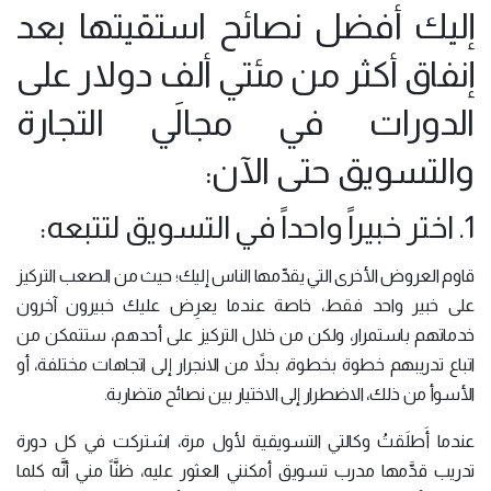
إليك أفضل نصائح استقيتها بعد
إنفاق أكثر من مئتي ألف دولار على
الدورات في مجالَي التجارة
والتسويق حتى الآن:
1. اختر خبيراً واحداً في التسويق لتتبعه:
قاوم العروض الأخرى التي يقدِّمها الناس إليك؛ حيث من الصعب التركيز
على خبير واحد فقط، خاصة عندما يعرِض عليك خبيرون آخرون
خدماتهم باستمرار، ولكن من خلال التركيز على أحدهم، ستتمكن من
اتباع تدريبهم خطوة بخطوة، بدلاً من الانجرار إلى اتجاهات مختلفة، أو
الأسوأ من ذلك، الاضطرار إلى الاختيار بين نصائح متضاربة.
عندما أَطلَقتُ وكالتي التسويقية لأول مرة، اشتركت في كل دورة
تدريب قدَّمها مدرب تسويق أمكنني العثور عليه، ظنَّاً مني أنَّه كلما