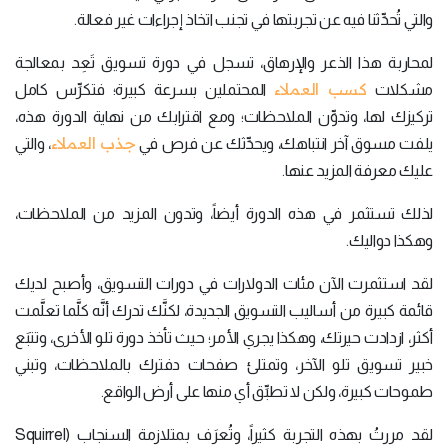
والتي تُحدِّثنا فيه عن تجربتها في تجنب اتخاذ إجراءات غير فعالة.
لمحاربة هذا الذعر والإرهاق، تسجل في دورة تسويق تَعِد بمعالجة
كسب العملاء
مشكلات
المحتملين بسرعة كبيرة؛ فتكرِّس كامل
تركيزك لها، وتدوِّن الملاحظات؛ ومع اقترابك من نهاية الدورة هذه،
جذب العملاء
يلفت مسوق آخر انتباهك، ويحدِّثك عن فرص في
، والتي
عليك معرفة المزيد عنها.
لذلك تستثمر في هذه الدورة أيضاً، وتدون المزيد من الملاحظات،
وهكذا دواليك.
لقد استثمرت الآن مئات الدولارات في دورات التسويق، وأصبح لديك
قائمة كبيرة من أساليب التسويق الجديدة، لكنَّك تدرك أنَّه كلَّما تعلَّمت
أكثر، ازدادت حيرتك، وهكذا يجري الأمر؛ حيث تأخذ دورة تلو الأخرى، وتتبَع
خبير تسويق تلو الآخر، وتمتلئ صفحات دفترك بالملاحظات، وتبني
طموحات كبيرة، ولكن لا تطبِّق أي منها على أرض الواقع.
لقد مررتُ بهذه التجربة كثيراً، وتُعرَف بمتلازمة السنجاب (Squirrel