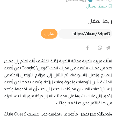
حفظ المقال
رابط المقال
Article Link
شارك
لعلَّك مررت بتجربة مماثلة للتجربة الآتية؛ تكتشف أنَّك تحتاج إلى عملاء
جدد في عملك، فتبحث على محرك البحث "غوغل" (Google) عن أحدث
النصائح والحيل التسويقية، ثم تنتقل إلى مواقع التواصل الاجتماعي
لتكتشف أبرز التوجهات والموضوعات الرائجة، وتبحث بعدها عن أحدث
الاستراتيجيات لتحسين محركات البحث التي يجب أن تستخدمها، وتحدد
الأمور التي عليك نشرها على مدونتك لتعزيز حركة مرور البيانات؛ لتدرك
في نهاية الأمر مدى ضآلة معلوماتك.
ملاحظة:
هذا المقال مأخوذ عن المؤلفة جولي غيست (Julie Guest)،