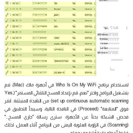
لاستخدام برنامج Who Is On My WiFi في أجهزة ماك (Mac)، قم
بتشغيل البرنامج واختر "نعم، قم بإعداد المسح التلقائي المستمر" (Yes,
set up continuous automatic scanning) من النافذة المنبثقة. انقر
فوق "المتابعة" (Proceed) في النافذة التالية، وسيبدأ التطبيق في
فحص الشبكة بحثاً عن الأجهزة. سترى رسالة "جاري المسح..."
(Scanning) في الزاوية العلوية اليمنى من البرنامج أثناء العمل، لذلك
فقط أعطه دقيقةً ليقوم بعمله.