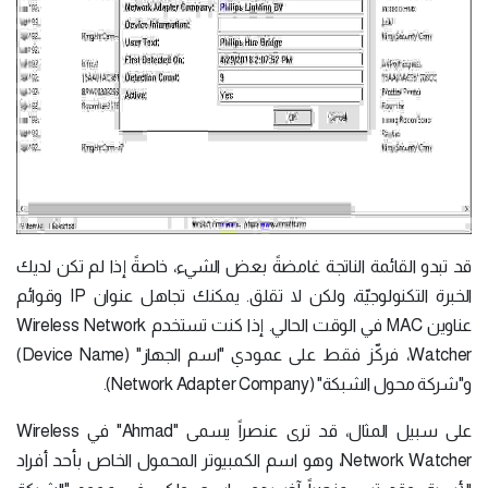
قد تبدو القائمة الناتجة غامضةً بعض الشيء، خاصةً إذا لم تكن لديك
الخبرة التكنولوجيّة، ولكن لا تقلق. يمكنك تجاهل عنوان IP وقوائم
عناوين MAC في الوقت الحالي. إذا كنت تستخدم Wireless Network
Watcher، فركّز فقط على عمودي "اسم الجهاز" (Device Name)
و"شركة محول الشبكة" (Network Adapter Company).
على سبيل المثال، قد ترى عنصراً يسمى "Ahmad" في Wireless
Network Watcher، وهو اسم الكمبيوتر المحمول الخاص بأحد أفراد