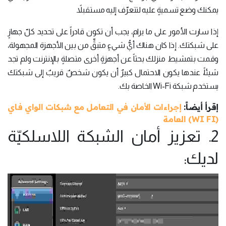
يمكنك وضع تسميةٍ عليه لتتعرّف إليه مستقبلاً.
إذا سارت الأمور على ما يرام، يجب أن تكون قادراً على تحديد كلّ جهازٍ
على شبكتك. إذا كان هناك أيُّ شيءٍ متبقٍّ من بين الأجهزة المجهولة،
وقمت بتمشيط منزلك بحثاً عن أجهزةٍ أخرى متصلةٍ بالإنترنت ولم تجد
شيئاً، عندها يكون الاحتمال كبيرٌ أن يكون شخصٌ قريبٌ إلى شبكتك
يستخدم شبكة Wi-Fi الخاصة بك.
إقرأ أيضاً:
إجراءات الأمان في التعامل مع شبكات الواي فاي
(WI FI) العامة
2. تعزيز أمان الشبكة اللاسلكيّة
لديك: