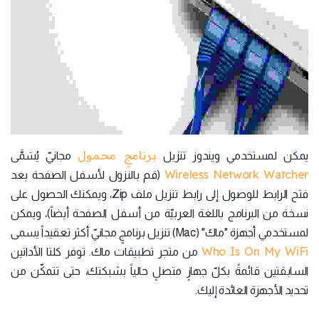
برنامجٍ محمول
يمكن لمستخدمي ويندوز تنزيل
مجانيّ يُسَمَّى
Wireless Network Watcher
(قم بالنزول لأسفل الصفحة بعد
فتح الرابط للوصول إلى رابط تنزيل ملف Zip، ويمكنك الحصول على
نسخة من البرنامج باللغة العربيّة من أسفل الصفحة أيضاً)، ويمكن
لمستخدمي أجهزة "ماك" (Mac) تنزيل برنامجٍ مجانيّ أكثر تعقيداً يسمى
Who Is On My WiFi
من متجر تطبيقات ماك. توفر كلتا الأداتين
السابقتين قائمةً بكلّ جهازٍ متصلٍ حالياً بشبكتك، حتى تتمكّن من
تحديد الأجهزة العائدة إليك.