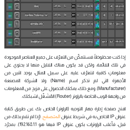
إذا كنت محظوظاً، فستتمكّن من التعرّف على جميع العناصر الموجودة
في تلك القائمة، ولكن قد يكون هناك القليل منها لا يحتوي على
معلوماتٍ كافية لتتعرّف عليه. على سبيل المثال، يوجد اثنين من
الأجهزة التي لم تذكر اسم (Name) ولا الشركة المصنعة
(Manufacturer). ومع ذلك، يمكنك الحصول على مزيدٍ من المعلومات
من واجهة الويب الخاصة بالراوتر (Router) المُشَغّل لشبكتك.
افتح صفحة إدارة جهاز التوجيه (الراوتر) الخاص بك عن طريق كتابة
المتصفح
عنوان IP الخاص به في شريط عنوان
. (إذا لم تقم بذلك من
قبل، فأغلب الراوترات يكون عنوان IP فيها هو 192.168.1.1). بمجرّد