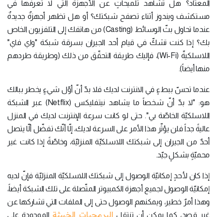
المعتاد؟ هل تشاهد تلميحاتٍ عن الأجهزة التي لا تعرفها في
مستكشف ويندوز أثناء تصفح شبكتك؟ أو هل تظهر أجهزةٌ جديدةٌ
عندما تحاول بثّ الوسائط (Casting) من هاتفك إلى التلفزيون الخاص
بك؟ إذا كنت تشكّ في قيام أحد الجيران بسرقة شبكة "واي فاي"
اللاسلكيةّ (Wi-Fi)، فإليك طريقة التحقّق من ذلك (وطريقة طردهم
منها أيضاً).
عندما تحسّ ببطءٍ في الانترنت لديك فلا بدّ أنّ أوّل شيءٍ يخطر ببالك
هو: "لا بدّ أنّ شخصاً ما يشاهد نيتفليكس (Netflix) عبر الشبكة
اللاسلكيّة الخاصّة بي". حتى لو كانت سرعة الإنترنت لديك في المنزل
عاليةً جداً فلن يؤثّر هذا الأمر على السرعة لديك، إلّا أنّك تفضّل ألّا يتصل
أحدٌ من الجيران إلى شبكتك اللاسلكيّة المنزليّة، وخاصّةً إذا كانت غير
محميّةٍ بشكلٍ جيّد.
إذا كان لأحدٍ إمكانيّة الوصول إلى شبكتك اللاسلكيّة المنزليّة فإنّ لديه
إمكانيّة الوصول لجميع أجهزة الكمبيوتر المتّصلة على تلك الشبكة أيضاً،
وهذا أمرٌ خطير، ويمكنهم الوصول حتى إلى الملفات التي تشاركها عن
البرمجيات الخبيثة
غير قصد، كما يمكن أن تنتقل
الموجودة على