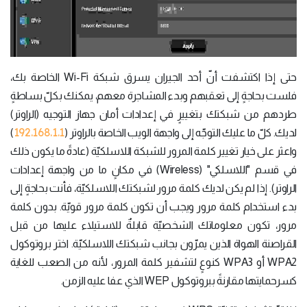
حتى إذا اكتشفت أنّ أحد الجيران يسرق شبكة Wi-Fi الخاصة بك،
فلست بحاجةٍ إلى تعقبهم وبدء المشاجرة معهم، يمكنك بكلّ بساطةٍ
طردهم من شبكتك بتغييرٍ في إعدادات أمان جهاز التوجيه (الراوتر)
192.168.1.1
لديك. كلّ ما عليك التوجّه إلى واجهة الويب الخاصة بالراوتر (
)
واعثر على خيار تغيير كلمة المرور للشبكة اللاسلكيّة (عادةً ما يكون ذلك
في قسم "اللاسلكي" (Wireless) في مكانٍ ما من واجهة إعدادات
الراوتر). إذا لم يكن لديك كلمة مرور لشبكتك اللاسلكيّة، فأنت بحاجةٍ إلى
بدء استخدام كلمة مرور ويجب أن تكون كلمة مرور قويّة. بدون كلمة
مرور، تكون معلوماتك الشخصيّة قابلةٌ للاستيلاء عليها من قبل
القراصنة الهواة الذين يمرّون بجانب شبكتك اللاسلكيّة. اختر بروتوكول
WPA2 أو WPA3 كنوعٍ لتشفير كلمة المرور، لأنه من الصعب للغاية
كسرحمايتها مقارنةً ببروتوكول WEP الذي عفا عليه الزمن.