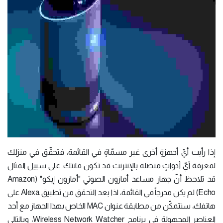
إذا رأيت أيّ أجهزةٍ أخرى غير مسمّاةٍ في القائمة، فتحقّق في منزلك
لمعرفة أيّ أدواتٍ متصلة بالإنترنت قد تكون فاتتك. على سبيل المثال
قد تلاحظ أنّ جهاز مساعد أمازون الصوتي "أمازون إيكو" (Amazon
Echo) لم يكن مدرجاً في القائمة، لذا بعد التحقق من تطبيق Alexa على
هاتفك، ستتمكّن من مطابقة عنوان MAC الخاص بهذا الجهاز مع أحد
العناصر المجهولة في برنامج Wireless Network Watcher، وبالتالي