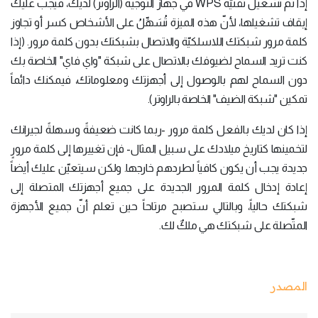
إذا تمّ تشغيل تقنيّة WPS في جهاز التوجيه (الراوتر) لديك، فيجب عليك
إيقاف تشغيلها، لأنّ هذه الميزة تُسَهِّلُ على الأشخاص كسر أو تجاوز
كلمة مرور شبكتك اللاسلكيّة والاتصال بشبكتك بدون كلمة مرور. (إذا
كنت تريد السماح لضيوفك بالاتصال على شبكة "واي فاي" الخاصة بك
دون السماح لهم بالوصول إلى أجهزتك ومعلوماتك، فيمكنك دائماً
تمكين "شبكة الضيف" الخاصة بالراوتر).
إذا كان لديك بالفعل كلمة مرور -ربما كانت ضعيفةً وسهلةً لجيرانك
لتخمينها كتاريخ ميلادك على سبيل المثال- فإن تغييرها إلى كلمة مرورٍ
جديدة يجب أن يكون كافياً لطردهم خارجها. ولكن سيتعيّن عليك أيضاً
إعادة إدخال كلمة المرور الجديدة على جميع أجهزتك المتصلة إلى
شبكتك حالياً، وبالتالي ستصبح مرتاحاً حين تعلم أنّ جميع الأجهزة
المتّصلة على شبكتك هي ملكٌ لك.
المصدر