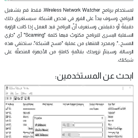
لاستخدام برنامج Wireless Network Watcher، فقط قم بتشغيل
البرنامج، وسوف يبدأ على الفور في فحص الشبكة. سيستغرق ذلك
دقيقةً أو دقيقتين وستعرف أنّ البرنامج قيد العمل إذا كانت الزاوية
السفلية اليسرى للبرنامج مكتوبٌ فيها كلمة "Scanning" أي "جاري
المسح…". وبمجرد الانتهاء من عملية "مسح الشبكة"، ستختفي هذه
الرسالة، وسيتمّ تزويدك بقائمةٍ كاملةٍ من الأجهزة المتصلّة على
شبكتك.
ابحث عن المستخدمين: