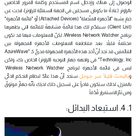
الوصول إلى هناك وإدخال اسم المستخدم وكلمة المرور الخاصين
بالراوتر (عادةً ما يكونان مسجلين في الجهة السفليّة للراوتر)، ابحث عن
خيارٍ يشبه "الأجهزة المتّصلة" (Attached Devices) أو "قائمة الأجهزة"
(Client List). سيقدّم لك هذا قائمةً مشابهةً للقائمة التي يظهرها
برنامج Wireless Network Watcher، لكنّ المعلومات فيها قد تكون
مختلفةً قليلاً. بعد مقاطعة المعلومات للأجهزة المجهولة بين
القائمتين، قد تجد أنّ أحد هذه الأجهزة المجهولة مدرجٌ كـ "AzureWave
Technology, Inc" في واجهة جهاز التوجيه (الراوتر) الخاص بك، ولكن
ليس في قائمة الأجهزة لبرنامج Wireless Network Watcher.
بالبحث قليلاً عبر جوجل
و
ستجد أنّ هذا عائدٌ لنظام التحكم الذكيّ
بالمنزل، لذلك ستكون قادراً على تسجيل ذلك لديك بأنّه جهازٌ موثوقٌ
ومن ثمّ الاستمرار قُدُمَاً.
1. 4. استبعاد البدائل: