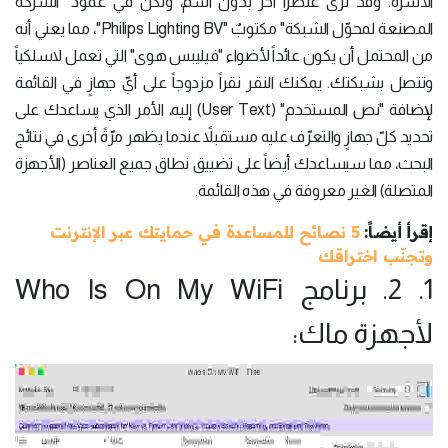
الأسرة. وقد ترى عنصراً آخر بدون اسم، ولكن في عمود "الشركة
المصنعة لمحوّل الشبكة" مكتوبٌ "Philips Lighting BV"، مما يعني أنه
من المحتمل أن يكون عائداً لأضواء "فيليبس هوى" التي تعمل لاسلكياً
وتتصل بشبكتك. يمكنك النقر نقراً مزدوجاً على أيّ جهازٍ في القائمة
لإضافة "نص المستخدم" (User Text) إليه، الأمر الذي يساعدك على
تحديد كلّ جهازٍ والتعرّف عليه مستقبلاً عندما يظهر مرّةً أخرى في نتائج
البحث، مما سيساعدك أيضاً على تضييق نطاق جميع العناصر (الأجهزة
المتصلة) الغير معروفة في هذه القائمة.
إقرأ أيضاً:
5 نصائح للمساعدة في حمايتك عبر الإنترنت
وتجنّب اختراقك
1. 2. برنامج Who Is On My WiFi
لأجهزة ماك: