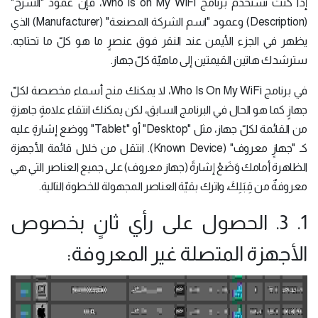
إذا كنت تستخدم برنامج Who is on My WiFi، فإن عمود "الشرح"
(Description) وعمود "اسم الشركة المصنعة" (Manufacturer) الذي
يظهر في الجزء الأيمن عند النقر فوق عنصرٍ ما هو كلّ ما تحتاجه.
سترشدك هاتين القيمتين إلى ماهيّة كلّ جهاز.
في برنامج Who Is On My WiFi، لا يمكنك منح أسماء مخصصة لكلّ
جهازٍ كما هو الحال في البرنامج السابق، لكن يمكنك انتقاء علامةٍ جاهزةٍ
من القائمة لكلّ جهاز، مثل "Desktop" أو "Tablet" ووضع إشارةٍ عليه
كـ "جهازٍ معروف" (Known Device). انتقل من خلال قائمة الأجهزة
الظاهرة أمامك وَضَعْ إشارةً (جهاز معروف) على جميع العناصر التي هي
معروفةٌ من قِبَلِكَ، واترك بقيّة العناصر المجهولة للخطوة التالية.
1. 3. الحصول على رأي ثانٍ بخصوص
الأجهزة المتصلة غير المعروفة: