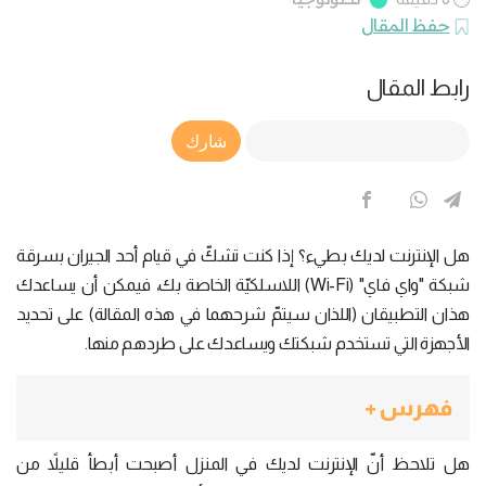
حفظ المقال
رابط المقال
Article Link
شارك
هل الإنترنت لديك بطيء؟ إذا كنت تشكّ في قيام أحد الجيران بسرقة
شبكة "واي فاي" (Wi-Fi) اللاسلكيّة الخاصة بك، فيمكن أن يساعدك
هذان التطبيقان (اللذان سيتمّ شرحهما في هذه المقالة) على تحديد
الأجهزة التي تستخدم شبكتك ويساعدك على طردهم منها.
فهرس +
هل تلاحظ أنّ الإنترنت لديك في المنزل أصبحت أبطأ قليلاً من