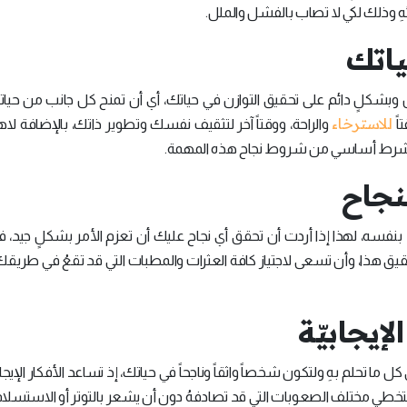
هِ وذلك لكي لا تصاب بالفشل والملل.
حياتك
شكلٍ دائم على تحقيق التوازن في حياتك، أي أن تمنح كل جانب من حيات
للاسترخاء
اً
والراحة، ووقتاً آخر لتثقيف نفسك وتطوير ذاتك، بالإضافة لا
هو شرط أساسي من شروط نجاح هذه المهمة.
لنجاح
بنفسه، لهذا إذا أردت أن تحقق أي نجاح عليك أن تعزم الأمر بشكلٍ جيد، فمث
حقيق هذا، وأن تسعى لاجتياز كافة العثرات والمطبات التي قد تقعُ في طريقك
لإيجابيّة
ا تحلم بهِ ولتكون شخصاً واثقاً وناجحاً في حياتك، إذ تساعد الأفكار الإيجاب
 لتخطي مختلف الصعوبات التي قد تصادفهُ دون أن يشعر بالتوتر أو الاستسلام