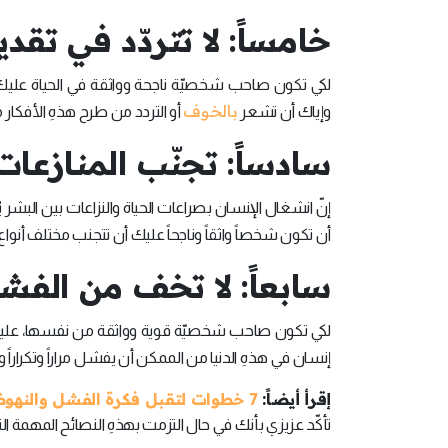
خامساً: لا تتردّد في تقد
لكي تكون صاحب شخصيّة ناجحة وواثقة في الحياة عليك ألّ
بالخوف
وإياك أن تشعر
أو التردد من طرح هذهِ الأفكار 
سادساً: تجنّب المنازعا
إنّ انشغال الإنسان بصراعات الحياة والنزاعات بين البشر ي
أن تكون شخصاً واثقاً وناجحاً عليك أن تتجنب مختلف أنوا
سابعاً: لا تخف من الفش
لكي تكون صاحب شخصيّة قوية وواثقة من نفسها، عليك
إنسان في هذهِ الدنيا من الممكن أن يفشل مراراً وتكراراً وب
إقرأ أيضاً:
7 خطوات لتقبل فكرة الفشل والنهوض لتحقيق النجاح
تأكّد عزيزي بأنك في حال التزمت بهذهِ النصائح المهمة الت