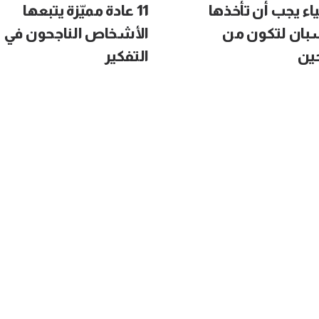
ياء يجب أن تأخذها
11 عادة مميّزة يتبعها
بان لتكون من
الأشخاص الناجحون في
حين
التفكير