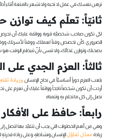
ترهن نفسك في عمل لا تحبه ولا تشعر بالمتعة أثناء أدائ
ثانيّاً: تعلّم كيف توازن 
لكي تكون صاحب شخصيّة قوية وواثقة عليك أن تحرص وب
الضروري كأن تخصص وقتاً لعملك، ووقتاً لأسرتك ووقت
بصحتك وتوازن غذائك، ولا تنسى بأنّ تنيظم الوقت 
ثالثاً: العزم الجدي على ا
وزيادة ثقتهِ
يلعب العزم دوراً أساسيّاً في نجاح الإنسان
أردت أن تكون شخصاً ناجحاً وواثقاً عليك أن تعزم على ت
تصل إلى كل ما تحلم بهِ وتتمناه.
رابعاً: حافظ على الأفكار ا
وهي من أهم الخطوات التي يجب أن تتقيّد بها لتصل إلى كل م
معدّل تفاؤل
زيادة
الإنسان ونشاطهِ، وعلى زيادة قدرتهِ