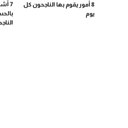
7 أش
8 أمور يقوم بها الناجحون كل
بالحس
يوم
الناج