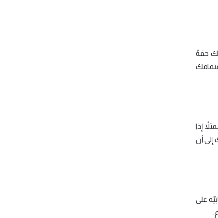
ك حقهُ
هتمامك
لاً إذا
 إلى أن
يّة على
.