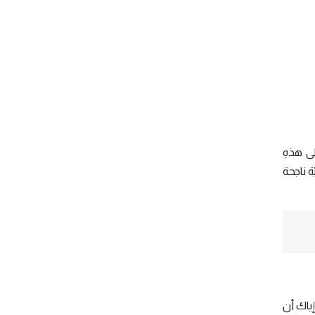
ى هذهِ
ة ناجحة
ياك أن