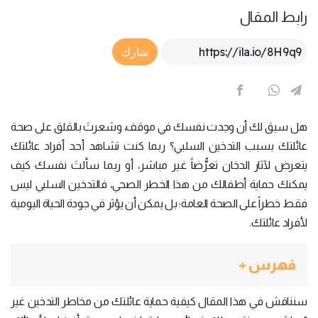
رابط المقال
Article Link
شارك
هل سبق لك أن وجدت نفسك في موقف، وشعرتَ بالقلق على صحة
عائلتك بسبب التدخين السلبي؟ ربما كنت تشاهد أحد أفراد عائلتك
يتعرض لآثار الدخان تعرُّضاً غير مباشر، أو ربما سألتَ نفسك كيف
يمكنك حماية أطفالك من هذا الخطر الصحي، فالتدخين السلبي ليس
فقط خطراً على الصحة العامة؛ بل يمكن أن يؤثر في جودة الحياة اليومية
لأفراد عائلتك.
فهرس +
سنناقش في هذا المقال كيفية حماية عائلتك من مخاطر التدخين غير