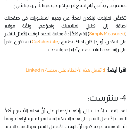
ومسترخين جداً في أيام الجمع لدرجةٍ لا نرغب فيها بأن يزعجنا شيءٍ.
تتضمَّن تحليلات لينكدن لمحةً عن جميع المنشورات في صفحتك
إضافة إلى تحليلٍ لمتابعيك ونموِّهم. وثمَّة موقع
SimplyMeasured
(
) الذي يُعَدُّ أداةً مجانية لتحديد الوقت الأمثل للنشر
CoSchedule
على لينكدن، أو إذا كان لديك تطبيق (
) ستكون قادراً
على رؤية هذه البيانات ضمن أداة الجدولة هذه.
اقرأ أيضاً:
لا تفعل هذه الأخطاء على منصة Linkedin
4- بينترست:
لقد اتفقت الأبحاث التي رأيتها بالإجماع على أنَّ نهاية الأسبوع تُعَدُّ
الوقت الأفضل للنشر على هذه الشبكة المسلية والمثيرة للإلهام. ومماً
يثير الدهشة لدرجة كبيرة أنَّ الوقت الأفضل للنشر هو الوقت الممتد