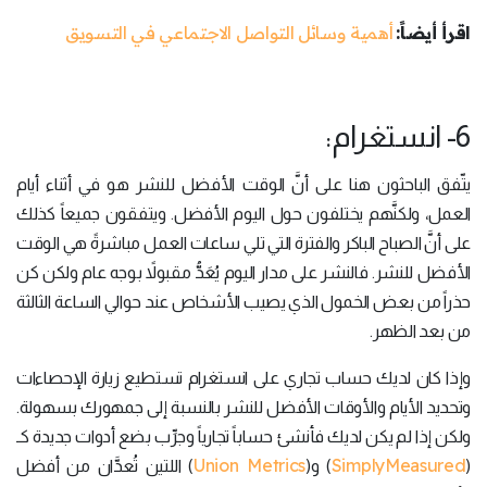
اقرأ أيضاً:
أهمية وسائل التواصل الاجتماعي في التسويق
6- انستغرام:
يتّفق الباحثون هنا على أنَّ الوقت الأفضل للنشر هو في أثناء أيام
العمل، ولكنَّهم يختلفون حول اليوم الأفضل. ويتفقون جميعاً كذلك
على أنَّ الصباح الباكر والفترة التي تلي ساعات العمل مباشرةً هي الوقت
الأفضل للنشر. فالنشر على مدار اليوم يُعَدُّ مقبولاً بوجه عام ولكن كن
حذراً من بعض الخمول الذي يصيب الأشخاص عند حوالي الساعة الثالثة
من بعد الظهر.
وإذا كان لديك حساب تجاري على انستغرام تستطيع زيارة الإحصاءات
وتحديد الأيام والأوقات الأفضل للنشر بالنسبة إلى جمهورك بسهولة.
ولكن إذا لم يكن لديك فأنشئ حساباً تجارياً وجرِّب بضع أدوات جديدة كـ
Union Metrics
SimplyMeasured
(
) و(
) اللتين تُعدَّان من أفضل