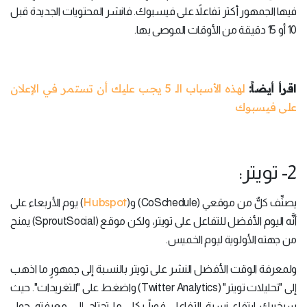
فيها الجمهور أكثر تفاعلاً على فيسبوك. فانشر المحتويات الجديدة قبل
10 أو 15 دقيقة من الأوقات الموصى بها.
اقرأ أيضاً:
لهذه الأسباب الـ 5 يجب عليك أن تستمر في الإعلان
على فيسبوك
2- تويتر:
Hubspot
يصنِّف كلٌّ من موقعي (CoSchedule) و(
) يوم الأربعاء على
أنَّه اليوم الأفضل للتفاعل على تويتر، ولكن موقع (SproutSocial) يمنح
من جهته الأولوية ليوم الخميس.
ولمعرفة الوقت الأفضل النشر على تويتر بالنسبة إلى جمهورٍ ما اذهب
إلى "تحليلات تويتر" (Twitter Analytics) واضغط على "التغريدات". حيث
سيخبرك ارتفاع نسبة التفاعل فوراً بكل ما تحتاج إلى معرفته حول