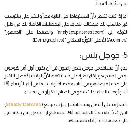
بين الـ 2 والـ 4 فجراً.
أما إذا كنت تشعر بأنّ الاستيقاظ حتى الثانية فجراً والنشر على بينترست
غير مناسبٌ لك فيمكنك التعرف على الإحصاءات الخاصة بك من خلال
التوجُّه إلى (analytics.pinterest.com) والضغط على "الجمهور"
(Audience) ثمَّ على "التوزُّع السكاني" (Demographics).
5- جوجل بلس:
يبدو أنَّ مستخدمي جوجل بلص راغبون في أن يكون أول أمر يقومون
به في الصباح هو إلقاء نظرة على حساباتهم، لأنَّ الوقت الأفضل للنشر
على هذه المنصة هو في التاسعة صباحاً ولا سيما في أيام الأربعاء. أمَّا
أسوأ وقت للقيام بذلك فهو في الصباح الباكر أو في المساء.
Steady Demand
ولتتعرَّف على أفضل وقت للتفاعل جرِّب موقع (
)
الذي يُعَدُّ أداةً جيدةً للغاية، كما أنَّك تستطيع أن تحصل من خلاله حتى
على معلوماتٍ عن أداء منافسيك.