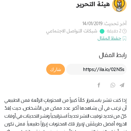
هيئة التحرير
آخر تحديث:
14/01/2019
شبكات التواصل الاجتماعي
2 دقيقة
حفظ المقال
رابط المقال
Article Link
شارك
إذا كنت تنشر باستمرار كمَّاً كبيراً من المحتوياتٍ الرائعة فمن الطبيعي
أن ترغب في أن يشاهدها أكبر عدد ممكن من الأشخاص، حيث يُعَدّ
كلّ من تحديد توقيت النشر تحديداً استراتيجياً ونشر التحديثات في أوقات
الذروة أفضل طريقَتَين لإبراز تلك المحتويات إبرازاً طبيعياً. فمتى تكون