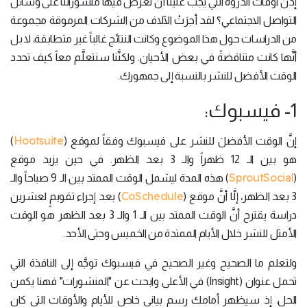
إذن أوقات الذروة التي يجب علينا أن نعرض فيها منشوراتنا على وسائل
التواصل الاجتماعي؟ لقد أجرَتْ الآلاف من الشركات المرموقة مجموعة
من الدراسات حول هذا الموضوع وكانت النتائج غالباً غير متطابقة، لا بل
أنَّها كانت متناقضةً في بعض الأحيان. ولكنَّنا سنتعلَّم معاً كيف تحدد
الوقت الأفضل للنشر بالنسبة إلى جمهورك.
1- فيسبوك:
Hootsuite
إنَّ الوقت الأفضلَ للنشر على فيسبوك وفقاً لموقع (
)
هو بين الـ 12 ظهراً والـ 3 بعد الظهر. في حين يزيد موقع
SproutSocial
(
) هذه المدة ليشمل الوقت الممتد بين الـ 9 صباحاً والـ
CoSchedule
3 بعد الظهر، إلَّا أنَّ موقع (
) بعد إجراء تقويمٍ لعشرين
دراسة يقترح أنَّ الوقت الممتد بين الـ 1 والـ 3 بعد الظهر هو الوقت
الأمثل للنشر خلال الأيام الممتدة من الخميس وحتى الأحد.
ولتعلم ما الصحيح وغير الصحيح في فيسبوك توجَّه إلى النافذة التي
تحمل عنوان (Insight) في الأعلى وابحث عن "المنشورات" فهنا يكمن
الحل. إذ سيظهر أمامك رسم بياني خاص للأيام والأوقات التي كان