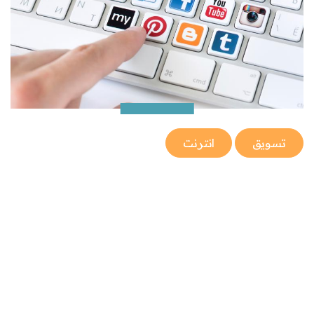
تسويق
انترنت