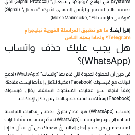
Systems) في الواقع "بروتوكول سيغنال" (Signal Protocol) الذي
صممه عالم التشفير والرئيس التنفيذي لشركة "سيجنال" (Signal)
"موكسي مارلينسبايك" (Moxie Marlinspike).
إقرأ أيضاً:
ما هو تطبيق المراسلة الفورية تيليجرام
Telegram؟ ولماذا يحبّه الناس
هل يجب عليك حذف واتساب
(WhatsApp)؟
في حين أن الخطوة الجديدة التي قام بها "واتساب" (WhatsApp) لدمج
البيانات مع فيسبوك (Facebook) مخيبة للآمال، إلا أنها ليست مفاجئة.
وفقاً لاتجاه سير عمليات الاستحواذ السابقة، يظل فيسبوك
(Facebook) وفياً لاستراتيجية تحقيق الدخل من خلال الإعلانات.
واتساب (WhatsApp) هو عملٌ تجاريّ. بفضل إمكانيات المراسلة
المجانية التي يوفرها واتساب (WhatsApp)، يقدّم قيمة وخدمةً لمليارات
المستخدمين من جميع أنحاء العالم. إنَّ مهمتك هي أن تسأل ما إذا