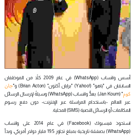
أسس واتساب (WhatsApp) في عام 2009 كلاً من الموظفان
جان
السابقان في "ياهو" (!Yahoo) "برايان أكتون" (Brian Acton) و"
كوم
" (Jan Koum). يعدُّ واتساب (WhatsApp) وسيلةً لإرسال الرسائل
عبر العالم -باستخدام المراسلة عبر الإنترنت- دون دفع رسوم
المكالمات أو الرسائل النصية (SMS) المحلية.
استحوذ فيسبوك (Facebook) في عام 2014 على واتساب
(WhatsApp) بصفقة تاريخية بمبلغ تجاوز 19.5 مليار دولار أمريكي، وبدأ