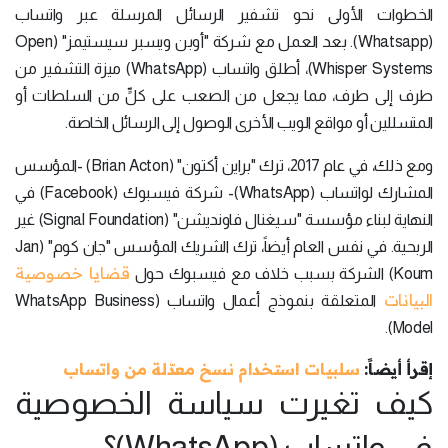
الخطوات الأولى نحو تشفير الرسائل المرسلة عبر واتساب
(Whatsapp). بعد العمل مع شركة "أوبن ويسبر سيستيمز" (Open
Whisper Systems)، أطلق واتساب (WhatsApp) ميزة التشفير من
طرف إلى طرف، مما يجعل من الصعب على كلٍّ من السلطات أو
المتسللين أو مواقع الويب الأخرى الوصول إلى الرسائل الخاصة.
ومع ذلك، في عام 2017، ترك "براين أكتون" (Brian Acton) -المؤسس
المشارك لواتساب (WhatsApp)- شركة فيسبوك (Facebook) في
النهاية لبناء مؤسسة "سيغنال فاونديشن" (Signal Foundation) غير
الربحية. في نفس العام أيضاً، ترك الشريك المؤسس "جان كوم" (Jan
قضايا خصوصية
Koum) الشركة بسبب خلاف مع فيسبوك حول
البيانات
المتعلقة بنموذج أعمال واتساب (WhatsApp Business
Model).
إقرأ أيضاً:
سلبيات استخدام نسخ معدّلة من واتساب
كيف تغيرت سياسة الخصوصية
في واتساب (WhatsApp)؟