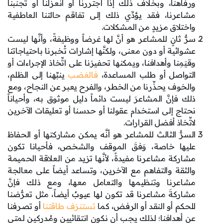
ورفاهنا، وبخلاف ذلك إذا اجتررنا أو انعزلنا أو تجنَّبنا
مشاعرنا، فقد يؤدِّي ذلك إلى تفاقم حالتنا العاطفية
واختلاق مزيدٍ من المشكلات.
سرٌّ ثانٍ للمشاعر هو أنَّ لها غرضاً ووظيفةً، وأنَّها ليست
عشوائية أو دون معنى، ولكنَّها إشارات تُخبرنا باحتياجاتنا
وقيَمِنا وأهدافنا، ويمكنها تحفيزنا على اتِّخاذ الإجراءات أو
التواصل أو طلب المساعدة،
فالغضب
ينبِّهنا إلى الظلم،
والخوف يحذِّرنا من الخطر، والفرح يعبر عن النجاح، ومع
ذلك فإنَّ المشاعرَ ليست دائماً دليل موثوق به، وأحياناً
نحتاج إلى استخدام عقولنا أو حدسنا أو تعليقات الآخرين
لاتِّخاذ أفضل القرارات.
السرُّ الثالث للمشاعر هو أنَّه يمكن مشاركتها أو الحفاظ
عليها خاصة، وَفقَ الموقف والشخص، فأحيانا تكون
مشاركة مشاعرنا مفيدةً، لأنَّها تزيد من العلاقة الحميمة
والثقة والتفاهم مع الآخرين، وتساعد أيضاً على معالجة
مشاعرنا وتنظيمها والتعامل معها، ومع ذلك فإنَّ
مشاركةَ مشاعرنا قد تكون لها عيوبٌ أيضاً، مثل تعرُّضنا
للحكم أو النقد أو الرفض، كما
تستنزف طاقتنا
أو تصرفنا
عن أهدافنا؛ لذلك يجب أن نكون انتقائيين ومُدرِكين لمتى