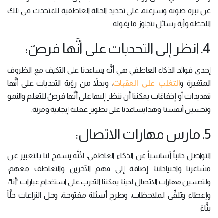
عن نبرة صوته وسرعته، على تحديد الحالة العاطفية للمتحدث في تلك
اللحظة وأية رسائل تتجاوز ما يقوله.
4. انظر إلى التحديات على أنَّها فرصٌ:
إحدى فوائد الذكاء العاطفي هي أنَّه يساعدنا على التكيف مع الظروف
التغلب على العقبات
المتغيرة و
، وبدلاً من رؤية التحديات على أنَّها
تهديدات أو إخفاقات يمكننا أن ننظر إليها على أنَّها فرصٌ للتعلم والنمو
وتحسين أنفسنا، وهذا يساعدنا على تطوير عقلية إيجابية ومرنة.
5. مارس مهارات الاتصال:
التواصل جانباً أساسياً من الذكاء العاطفي، لأنَّه يسمح لنا بالتعبير عن
مشاعرنا واحتياجاتنا، إضافة إلى فهم الآخرين والتعاطف معهم،
ولتحسين مهارات الاتصال لدينا، يمكننا التدرب على استخدام عبارات "أنا"،
وإعطاء وتلقِّي الملاحظات، وطرح أسئلة مفتوحة، وحل النزاعات حلَّاً
بنَّاءً.