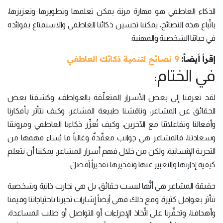
الذكاء العاطفي هو مهارة مرنة يمكن تعلمها وتطويرها وتعزيزها،
باتِّباع هذه النصائح، يمكننا تحسين ذكائنا العاطفي والاستمتاع بفوائده
في حياتنا الشخصية والمهنية.
إقرأ أيضاً:
9 نصائح لتنمية ذكائك العاطفي
في الختام:
لقد تعرفنا إلى بعض الأسرار المتعلِّقة بالعواطف، وكشفنا بعض
الحقائق عن المشاعر، وناقشنا طبيعة المشاعر، وكيف تتأثر بأفكارنا
وأفعالنا وتفاعلاتنا مع الآخرين، وكيف تُعزِّز ذكاءنا العاطفي ومرونتنا
وسعادتنا، فالمشاعر هي جوانب معقَّدةٌ وغالباً ما يُساء فهمها من
التجربة الإنسانية، ولكن من خلال فهم أسرار المشاعر، يمكننا أن نتعلم
كيفية إدارتها والتعبير عنها وتقديرها تقديراً أفضلَ.
حقيقة المشاعر هي أنَّها ليست حقائق، بل هي تجارب ذاتية وشخصية
تتأثر بعوامل كثيرة، ومع ذلك فهي أيضاً إشارات تخبرنا باحتياجاتنا وقيمنا
وأهدافنا، وتحفِّزنا على اتِّخاذ الإجراءات أو التواصل أو طلب المساعدة،