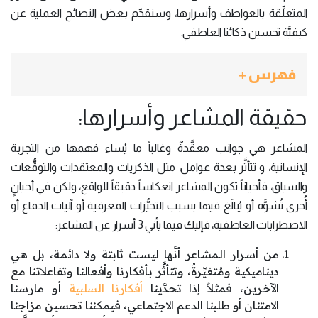
المتعلِّقة بالعواطف وأسرارها، وسنقدِّم بعض النصائح العملية عن
كيفيَّة تحسين ذكائنا العاطفي.
فهرس +
حقيقة المشاعر وأسرارها:
المشاعر هي جوانب معقَّدةٌ وغالباً ما يُساء فهمها من التجربة
الإنسانية، و تتأثَّر بعدة عوامل، مثل الذكريات والمعتقدات والتوقُّعات
والسياق، فأحياناً تكون المشاعر انعكاساً دقيقاً للواقع، ولكن في أحيانٍ
أُخرى تُشوَّه أو يُبالَغ فيها بسبب التحيُّزات المعرفية أو آليات الدفاع أو
الاضطرابات العاطفية، فإليك فيما يأتي 3 أسرار عن المشاعر:
من أسرار المشاعر أنَّها ليست ثابتة ولا دائمة، بل هي
ديناميكية ومُتغيِّرةٌ، وتتأثَّر بأفكارنا وأفعالنا وتفاعلاتنا مع
الآخرين، فمثلاً إذا تحدَّينا
أفكارنا السلبية
أو مارسنا
الامتنان أو طلبنا الدعم الاجتماعي، فيمكننا تحسين مزاجنا