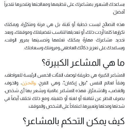
يساعدك الشعور بمشاعرك على تنظيمها ومعالجتها وتقديرها تقديراً
أفضلَ.
هذه النصائح ليست خطية أو ثابتة، بل هي مرنة ومتكرِّرة، ويمكنك
تكرارها كلما أردت ذلك، أو تعديلها لتناسب تفضيلاتك وموقفك، ويعد
تحديد مشاعرك مهارةً يمكنك تعلمها وتحسينها بمرور الوقت،
ويساعدك على تعزيز ذكائك العاطفي ومرونتك وسعادتك.
ما هي المشاعر الكبيرة؟
المشاعر الكبيرة هي طريقة لوصف الفئات الخمس الرئيسة للعواطف،
والحزن
وفقاً لعالم النفس "بول إيكمان"، وهي: الفرح،
، والخوف،
والغضب، والاشمئزاز، فهذه المشاعر عالمية ويشعر بها أي شخص،
بصرف النظر عن ثقافته أو لغته أو خلفيته، ومع ذلك تختلف أيضاً في
شدتها ومدتها وتعبيرها، اعتماداً على الشخص والموقف.
كيف يمكن التحكم بالمشاعر؟