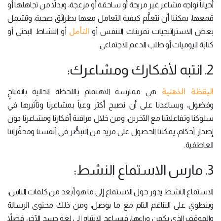
أحياناً نواجه مشاعر غير مريحة أو ساحقة أو مزعجة، وبدلاً من تجاهلها أو
قمعها، يمكننا أن نتعلَّم كيفية التعامل معها بطرائق صحية، وتشمل
التأمل
بعض الاستراتيجيات تمرينات التنفس أو
أو النشاط البدني أو
كتابة اليوميات أو طلب الدعم الاجتماعي.
2. انتبه لأفكارك ومشاعرك:
اليقظة الذهنية
هي ممارسة الاهتمام باللحظة الحالية بانفتاحٍ
وفضول، ويساعدنا على أن نصبح أكثر وعياً بمشاعرنا وتأثيرها في
سلوكنا وتفاعلاتنا مع الآخرين، ومن خلال مراقبة أفكارنا ومشاعرنا دون
إصدار أحكام، يمكننا الحصول على مزيد من التبصُّر في أنفسنا ومحفِّزاتنا
العاطفية.
3. مارس الاستماع النشط:
الاستماع النشط يدور حول الاستماع إلى ما هو أبعد من كلمات الناس،
وينطوي على التناغم التام مع ما يوصل، ومن ذلك محتوى الرسالة
والموقف الذي يكمن وراءها، فيساعد الانتباه إلى لغة جسد الآخر، فضلاً