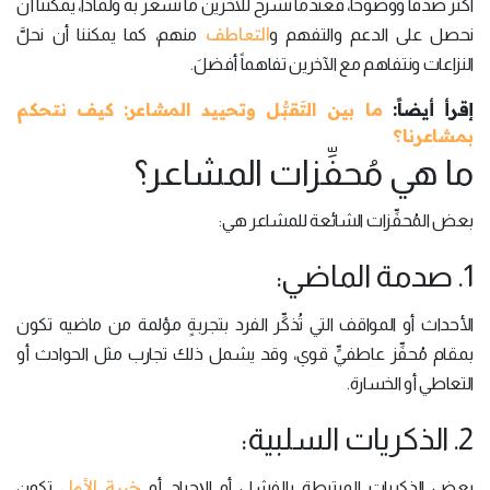
أكثر صدقاً ووضوحاً، فعندما نشرح للآخرين ما نشعر به ولماذا، يمكننا أن
التعاطف
نحصل على الدعم والتفهم و
منهم، كما يمكننا أن نحلَّ
النزاعات ونتفاهم مع الآخرين تفاهماً أفضلَ.
إقرأ أيضاً:
ما بين التَقبُّل وتحييد المشاعر: كيف نتحكم
بمشاعرنا؟
ما هي مُحفِّزات المشاعر؟
بعض المُحفِّزات الشائعة للمشاعر هي:
1. صدمة الماضي:
الأحداث أو المواقف التي تُذكِّر الفرد بتجربةٍ مؤلمة من ماضيه تكون
بمقام مُحفِّز عاطفيٍّ قوي، وقد يشمل ذلك تجارب مثل الحوادث أو
التعاطي أو الخسارة.
2. الذكريات السلبية:
خيبة الأمل
بعض الذكريات المرتبطة بالفشل أو الإحراج أو
تكون