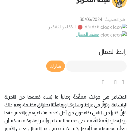
آخر تحديث:
30/06/2024
الذكاء والتفكير
6 دقيقة
حفظ المقال
رابط المقال
Article Link
شارك
المشاعر هي جوانبٌ معقَّدةٌ وغالباً ما يُساء فهمها من التجربة
الإنسانية، وتؤثِّر في مزاجنا وسلوكنا ورفاهيَّتنا بطرائق مختلفة، ومع ذلك
فإنَّ كثيراً من الناس يكافحون من أجل تحديد مشاعرهم والتعبير عنها
وإدارتها إدارةً فعَّالةً، فما هي حقيقة المشاعر وأسرارها، وكيف يمكننا أن
نتعلَّم فهمها فهماً أفضل؟ سنكتشف في هذا المقال بعض الأمور