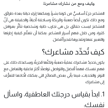
وكيف ومع من نشارك مشاعرنا.
المشاعر جزءٌ أساسيٌّ من كوننا بشراً، ويمكنها إثراء حياتنا بعدة طرائق،
ومع ذلك تكون أيضاً صعبةً ومُربكةً وساحقة أحياناً، والحقيقة هي أنَّ
المشاعرَ ليست حقائق، بل هي تجارب ذاتية وشخصية تتأثَّر بعوامل
كثيرة، ومن خلال فهم أسرار المشاعر، يمكننا أن نتعلَّم كيفية إدارتها
والتعبير عنها وتقديرها تقديراً أفضلَ.
كيف تُحدِّد مشاعرك؟
يكون تحديدُ مشاعرك عمليةً صعبةً ولكنَّها مُجزيةٌ، ويساعدك ذلك على
فهم نفسك فهماً أفضلَ والتواصل تواصلاً أكثرَ فاعلية والتعامل مع
التوتر والتحديات، فيما يأتي بعض النصائح التي يمكنك اتِّخاذها للتعرُّف
إلى مشاعرك:
1. ابدأ بقياس درجتك العاطفية، واسأل
نفسك: