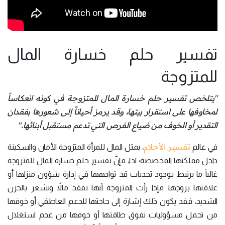
تفسير حلم خسارة المال
للمتزوجة
"يتلخص تفسير حلم خسارة المال للمتزوجة في كونه انعكاساً
لمخاوفها على استقرار بيتها، وقد يرمز أحياناً إلى شعورها بفقدان
التقدير أو الخوف من ضياع الفرص التي تدعم مستقبل أبنائها."
تفسير الأحلام
في عالم
، يمثل المال للمرأة المتزوجة الأمان والسكينة
داخل مملكتها المخصصة؛ لذا، فإنَّ تفسير حلم خسارة المال للمتزوجة
غالباً ما يرتبط بوجود تحديات قد تواجهها في إدارة شؤون منزلها أو
علاقتها بزوجها، فإذا رأت المتزوجة أنها تفقد مالاً وتشعر بالحزن
الشديد، فقد يكون ذلك إشارة إلى حاجتها للدعم العاطفي أو خوفها
من تحمل مسؤوليات تفوق طاقتها أو خوفها من عدم استغلال