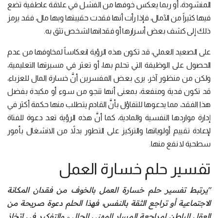
المنشودة، أو ربما يعكس خوفها من الفشل في علاقة عاطفية تضع
فيها كثيراً من الآمال، فإذا رأت أنها فقدت حقيبتها وبها مال، فقد يرمز
ذلك إلى كشف بعض أسرارها أو فقدانها لشخص تثق به.
على الصعيد العملي، قد تكون هذه الرؤية انعكاساً لمخاوفها من عدم
الحصول على الوظيفة التي تحلم بها، أو تعثر في مسيرتها التعليمية،
ولكن من منظور آخر، يرى بعض المفسرين أنَّ خسارة المال للعزباء،
قد تكون فدية ومنفعة، بمعنى أنها تنجو من سوء أو مكيدة بفضل
هذا الفقد، مما يدعوها للتفاؤل بأنَّ القادم يتطلب منها حكمة أكثر في
إدارة مواردها النفسية والمادية، كما أنَّ هذه الرؤية تعد دعوة للفتاة
لإعادة تقييم أولوياتها والتركيز على التطور بدلاً من الانشغال بأمور
سطحية لا نفع منها.
تفسير حلم خسارة العمل
"يرتبط تفسير حلم خسارة العمل بالخوف من فقدان المكانة
الاجتماعية أو تراجع الثقة بالنفس، فهذا الحلم دعوة صريحة من
العقل الباطن لمراجعة المسار المهني الحالي، والتفكير في اتخاذ