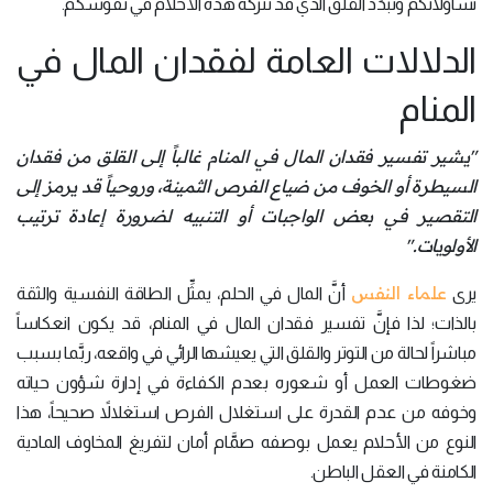
تساؤلاتكم ونبدِّد القلق الذي قد تتركه هذه الأحلام في نفوسكم.
الدلالات العامة لفقدان المال في
المنام
"يشير تفسير فقدان المال في المنام غالباً إلى القلق من فقدان
السيطرة أو الخوف من ضياع الفرص الثمينة، وروحياً قد يرمز إلى
التقصير في بعض الواجبات أو التنبيه لضرورة إعادة ترتيب
الأولويات."
علماء النفس
يرى
أنَّ المال في الحلم، يمثِّل الطاقة النفسية والثقة
بالذات؛ لذا فإنَّ تفسير فقدان المال في المنام، قد يكون انعكاساً
مباشراً لحالة من التوتر والقلق التي يعيشها الرائي في واقعه، ربَّما بسبب
ضغوطات العمل أو شعوره بعدم الكفاءة في إدارة شؤون حياته
وخوفه من عدم القدرة على استغلال الفرص استغلالاً صحيحاً، هذا
النوع من الأحلام يعمل بوصفه صمَّام أمان لتفريغ المخاوف المادية
الكامنة في العقل الباطن.