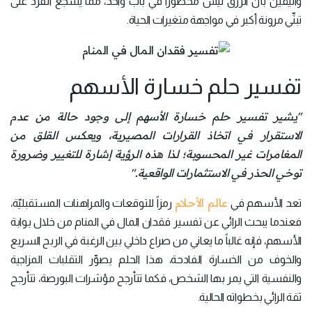
واليقين بأنَّ الرزق ليس محصوراً في باب واحد، مما يشجع الفرد على
تبنِّي مرونة أكبر في مواجهة متغيرات الحياة.
تفسير حلم خسارة الأسهم
"يشير تفسير حلم خسارة الأسهم إلى وجود حالة من عدم
الاستقرار في اتخاذ القرارات المصيرية، ويعكس القلق من
المغامرات غير المحسوبة؛ لذا هذه الرؤية إشارة للتغيير وضرورة
توخي الحذر في الاستثمارات الواقعية."
عالم الأحلام
تعد الأسهم في
رمزاً للتوقعات والمراهنات المستقبليّة،
فعندما يبحث الرائي عن تفسير فقدان المال في المنام من خلال بوابة
الأسهم، فإنه غالباً ما يعاني من صراع داخلي بين الرغبة في الربح السريع
والخوف من الخسارة الفادحة، هذا الحلم يصوِّر التقلبات المزاجية
والنفسية التي يمر بها الشخص، فكما تتأرجح مؤشرات البورصة، تتأرجح
ثقة الرائي بخطواته الحالية.