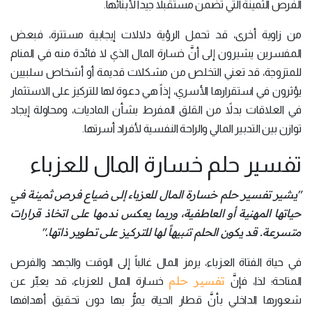
الفرص الثمينة التي تضمن مستقبلاً جيداً لأبنائها.
من زاوية أخرى، قد تحمل الرؤية دلالات إيجابية مستترة، فبعض
المفسرين يشيرون إلى أنَّ خسارة المال الذي لا فائدة منه في المنام
للمتزوجة، قد تعني التخلص من مشكلات قديمة أو أشخاص سلبيين
يؤثرون في استقرارها الأسري، إذاً هي دعوة لها للتركيز على الاستثمار
في العلاقات بدلاً من القلق المفرط بشأن الماديات، ومحاولة إيجاد
توازن بين التدبير المالي والراحة النفسية لأفراد أسرتها.
تفسير حلم خسارة المال للعزباء
"يشير تفسير حلم خسارة المال للعزباء إلى ضياع فرص ثمينة في
حياتها المهنية أو العاطفية، وربما يعكس ندمها على اتخاذ قرارات
متسرعة. قد يكون الحلم تنبيهاً لها للتركيز على تطوير ذاتها."
في حياة الفتاة العزباء، يرمز المال غالباً إلى الوقت والجهد والفرص
تفسير حلم
المتاحة؛ لذا، فإنَّ
خسارة المال للعزباء، قد يعبِّر عن
شعورها الداخلي بأنَّ قطار الحياة يمرُّ بها دون تحقيق أهدافها