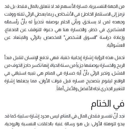
من الجهة التفسيرية، خسارة الأسهم قد لا تتعلق بالمال فقط؛ بل قد
ترمز إلى الاستثمار الخاطئ في الأشخاص، ربما يعطي الرائي ثقته ووقت
وجهده لمن لا يستحق، ويأتي الحلم بوصفه تحذيراً له بأنَّ رأسماله
المشاعري في خطر، والخسارة هنا هي دعوة للتوقف عن الاندفاع،
وإعادة دراسة "السوق الشخصي" المخصص بالرائي، والابتعاد عن
العشوائية.
تحمل هذه الرؤية إشارة إيجابية خفية، فهي تدفع الإنسان لتقبل مبدأ
الربح والخسارة بوصفها جزءاً من سنة الحياة، إنها تكسر حاجز الخوف من
الفشل، وتخبر الرائي بأنَّ أية خسارة في المنام هي تنبيه استباقي في
الواقع ليقوم بتصحيح مساره قبل فوات الأوان، مما يجعلها إشارة
للتغيير الجذري تجاه الأفضل والأعلى أماناً.
في الختام
نجد أنَّ تفسير فقدان المال في المنام، ليس مجرد إشارة سلبية كما قد
يبدو للوهلة الأولى؛ بل هو رسالة غنية بالدلالات النفسية والروحية،