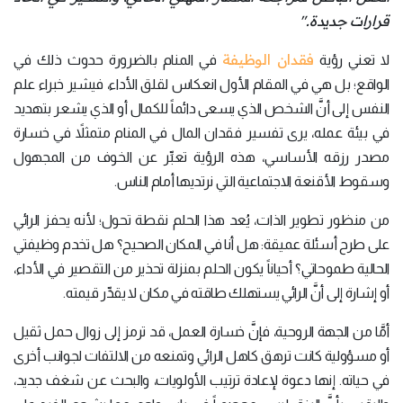
قرارات جديدة."
فقدان الوظيفة
لا تعني رؤية
في المنام بالضرورة حدوث ذلك في
الواقع؛ بل هي في المقام الأول انعكاس لقلق الأداء، فيشير خبراء علم
النفس إلى أنَّ الشخص الذي يسعى دائماً للكمال أو الذي يشعر بتهديد
في بيئة عمله، يرى تفسير فقدان المال في المنام متمثلاً في خسارة
مصدر رزقه الأساسي، هذه الرؤية تعبِّر عن الخوف من المجهول
وسقوط الأقنعة الاجتماعية التي نرتديها أمام الناس.
من منظور تطوير الذات، يُعد هذا الحلم نقطة تحول؛ لأنه يحفز الرائي
على طرح أسئلة عميقة: هل أنا في المكان الصحيح؟ هل تخدم وظيفتي
الحالية طموحاتي؟ أحياناً يكون الحلم بمنزلة تحذير من التقصير في الأداء،
أو إشارة إلى أنَّ الرائي يستهلك طاقته في مكان لا يقدِّر قيمته.
أمَّا من الجهة الروحية، فإنَّ خسارة العمل، قد ترمز إلى زوال حمل ثقيل
أو مسؤولية كانت ترهق كاهل الرائي وتمنعه من الالتفات لجوانب أخرى
في حياته. إنها دعوة لإعادة ترتيب الأولويات، والبحث عن شغف جديد،