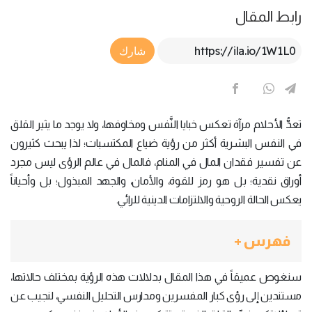
رابط المقال
Article Link
شارك
تعدُّ الأحلام مرآة تعكس خبايا النَّفس ومخاوفها، ولا يوجد ما يثير القلق
في النفس البشرية أكثر من رؤية ضياع المكتسبات؛ لذا يبحث كثيرون
عن تفسير فقدان المال في المنام، فالمال في عالم الرؤى ليس مجرد
أوراق نقدية؛ بل هو رمز للقوة، والأمان، والجهد المبذول؛ بل وأحياناً
يعكس الحالة الروحية والالتزامات الدينية للرائي.
فهرس +
سنغوص عميقاً في هذا المقال بدلالات هذه الرؤية بمختلف حالاتها،
مستندين إلى رؤى كبار المفسرين ومدارس التحليل النفسي، لنجيب عن