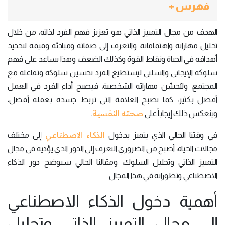
فهرس +
الهدف من مجال التمييز الذاتي هو تعزيز فهم الفرد لذاته، من خلال
تحليل مهاراته واهتماماته، والتعرف إلى صفاته ومبادئه وقيمه لتحديد
أهدافه في الحياة ونقاط القوة وكذلك الضعف، وهذا يساعد على فهم
سلوكه الإيجابي والسلبي ليستطيع الفرد تحسين سلوكه وتفاعله مع
المجتمع، وليُحسِّن مهاراته الشخصية، فيصبح أداء الفرد في العمل
أفضل بكثير، كما تصبح العلاقة التي تربط جسده بعقله أفضل،
صحته النفسية
وينعكس ذلك إيجاباً على
.
الذكاء الاصطناعي
في وقتنا الحالي الذي يتميز بدخول
إلى مختلف
مجالات الحياة، أصبح من الضروري التعرف إلى الدور الذي يؤديه في مجال
التمييز الذاتي وتحليل السلوك، ومقالنا الحالي سيوضح دور الذكاء
الاصطناعي وتطوراته في هذا المجال.
أهمية دخول الذكاء الاصطناعي
إلى مجال التمييز الذاتي وتحليل