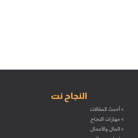
النجاح نت
> أحدث المقالات
> مهارات النجاح
> المال والأعمال