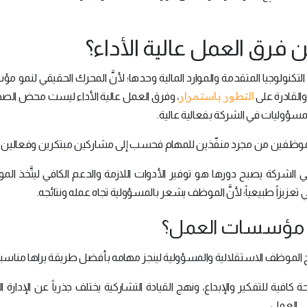
فرق العمل عالية الأداء؟
 التكنولوجيا المتقدمة والموارد المالية وحدها؛ لأنَّ المحرك الحقيقي لنمو
التطور باستمرار
والقادرة على
، وفرق العمل عالية الأداء ليست محض الصد
مسؤوليات في الشركة بفعالية عالية.
ل الموظفين من مجرد منفّذين للمهام فحسب إلى مشاركين مبتكرين وفعالين.
 الشركة يصبح دورها هو توفير الأدوات اللازمة والدعم الكافي ليتَّخذ ال
 تعزيزاً طبيعياً؛ لأنَّ الموظف يشعر بالمسؤولية تجاه عمله ونتائجه.
ن مؤسسات العمل؟
منح الموظف الاستقلالية والمسؤولية لينجز مهامه بأفضل طريقة يراها مناسبة
افية للتفكير والإبداع، ونهج القيادة التشاركية يختلف جذرياً عن الإدارة ال
ي العمل.