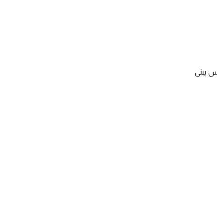
س يبنى