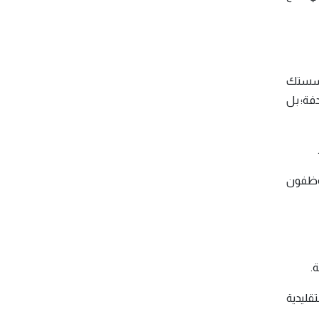
 مؤسستك
فة؛ بل
موظفون
.
تقليدية