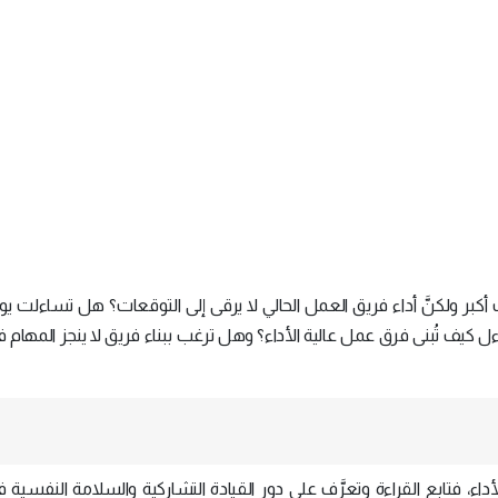
كبر ولكنَّ أداء فريق العمل الحالي لا يرقى إلى التوقعات؟ هل تساءلت يو
ل كيف تُبنى فرق عمل عالية الأداء؟ وهل ترغب ببناء فريق لا ينجز المهام
اء، فتابِع القراءة وتعرَّف على دور القيادة التشاركية والسلامة النفسية