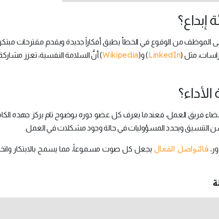
 إبداع؟
يخشى الموظف من الوقوع في الخطأ يطبق أفكاراً جديدة ويقدم مقترحات مبتكر
Wikipedia
LinkedIn
راسات، مثل (
) و(
) أنَّ السلامة النفسية، تعزز مشاركة 
 الأداء؟
 أعضاء فريق العمل، فعندما يعرف كل عضو دوره بوضوح تام يركز جهده الكا
ويحسن التنسيق ويحدد المسؤوليات في حالة وجود مشكلات في العمل.
فالتواصل الفعال
ور،
يجعل كل صوت مسموعاً، مما يسمح بالابتكار واتخاذ 