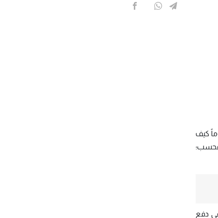
ماً كيف
 فحسب؛
 في دفع