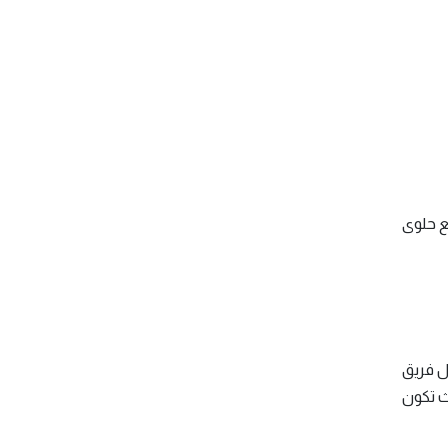
ع حلوى
كل فريق
يث تكون