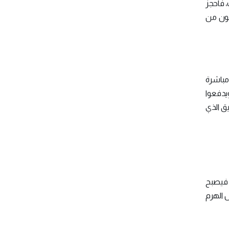
 فاحجز
نون من
مام بعضهما مباشرة
يدفعوا
يق الذي
 فيصبح
ل الهرم