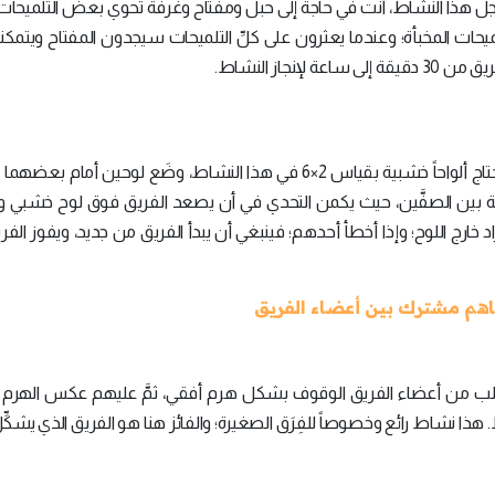
جل هذا النشاط، أنت في حاجة إلى حبل ومفتاح وغرفة تحوي بعض التلميحات،
يحات المخبأة؛ وعندما يعثرون على كلِّ التلميحات سيجدون المفتاح ويتمك
إنجاز النشاط.
شكِّل فريقين يضمان عدداً متساوياً من الأفراد، فقد تحتاج ألواحاً خشبية بقياس 2×6 في هذا النشاط، وضَع لوحين أ
فة بين الصفَّين، حيث يكمن التحدي في أن يصعد الفريق فوق لوح خشبي و
د خارج اللوح؛ وإذا أخطأ أحدهم؛ فينبغي أن يبدأ الفريق من جديد، ويفوز الفر
فاهم مشترك بين أعضاء الفريق
اطلب من أعضاء الفريق الوقوف بشكل هرم أفقي، ثمَّ عليهم عكس الهرم
ذا نشاط رائع وخصوصاً للفِرَق الصغيرة؛ والفائز هنا هو الفريق الذي يشكِّ