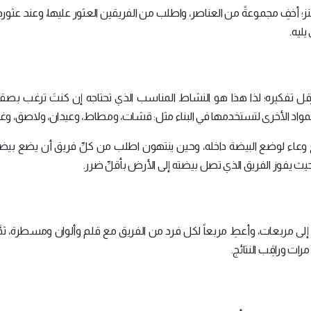
ز؛ أخفِ مجموعةً من العناصر، واطلب من الفريقين العثور عليها، وعند عثو
ليه.
قل تفكيره؛ لذا هذا هو النشاط المناسب الذي تحتاجه إن كنتَ ترغب بص
واد الأخرى لتستخدمها في البناء مثل: قشات، ومطاط، وعيدان، ولاصق، وغي
نع وعاء لوضع البيضة داخله، وحين ينتهون اطلب من كلِّ فريق أن يضع بيض
 حيث يفوز الفريق الذي تصل بيضته إلى الأرض بأقلِّ ضرر.
ا إلى مربعات، وأعطِ مربعاً لكل فرد من الفريق مع قلم وألوان ومسطرة، ثم
ات وراقِب النتائج.