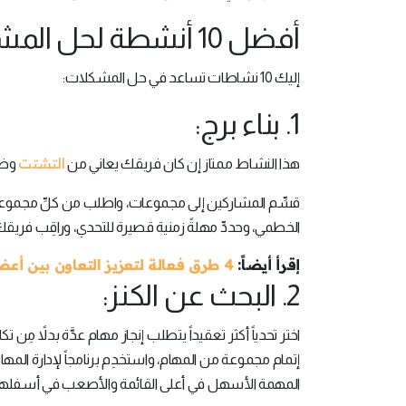
أفضل 10 أنشطة لحل المشكلات:
إليك 10 نشاطات تساعد في حل المشكلات:
1. بناء برج:
التشتت
هذا النشاط ممتاز إن كان فريقك يعاني من
وضعف
قسِّم المشاركين إلى مجموعات، واطلب من كلِّ مجموعة
الخطمي، وحددِّ مهلةً زمنية قصيرة للتحدي، وراقِب فريقك 
إقرأ أيضاً:
4 طرق فعالة لتعزيز التعاون بين أعضاء فريقك
2. البحث عن الكنز:
اختر تحدياً أكثر تعقيداً يتطلب إنجاز مهام عدَّة بدلاً
إتمام مجموعة من المهام، واستخدِم برنامجاً لإدارة المها
المهمة الأسهل في أعلى القائمة والأصعب في أسفلها، حيث