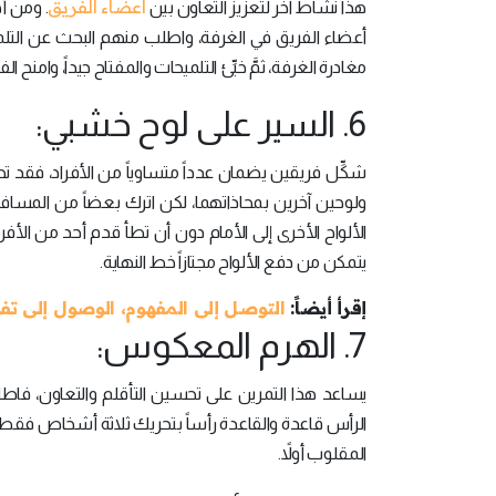
أعضاء الفريق
هذا نشاط آخر لتعزيز التعاون بين
. ومن أ
أعضاء الفريق في الغرفة، واطلب منهم البحث عن التلم
مغادرة الغرفة، ثمَّ خبِّئ التلميحات والمفتاح جيداً، وامنح الفريق من 30 دقيقة إلى ساعة ل
6. السير على لوح خشبي:
ولوحين آخرين بمحاذاتهما، لكن اترك بعضاً من المسا
الألواح الأخرى إلى الأمام دون أن تطأ قدم أحد من الأفرا
يتمكن من دفع الألواح مجتازاً خط النهاية.
إقرأ أيضاً:
التوصل إلى المفهوم، الوصول إلى ت
7. الهرم المعكوس:
يساعد هذا التمرين على تحسين التأقلم والتعاون، ف
الرأس قاعدة والقاعدة رأساً بتحريك ثلاثة أشخاص فقط. ه
المقلوب أولاً.