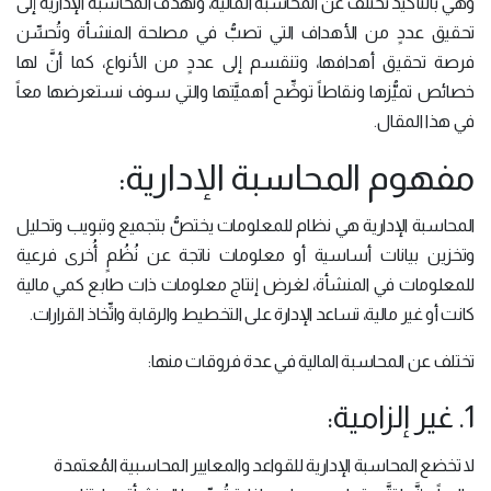
وهي بالتأكيد تختلف عن المحاسبة المالية، وتهدف المحاسبة الإدارية إلى
تحقيق عددٍ من الأهداف التي تصبُّ في مصلحة المنشأة وتُحسِّن
فرصة تحقيق أهدافها، وتنقسم إلى عددٍ من الأنواع، كما أنَّ لها
خصائص تميُّزها ونقاطاً توضِّح أهميَّتها والتي سوف نستعرضها معاً
في هذا المقال.
مفهوم المحاسبة الإدارية:
المحاسبة الإدارية هي نظام للمعلومات يختصُّ بتجميع وتبويب وتحليل
وتخزين بيانات أساسية أو معلومات ناتجة عن نُظُمٍ أُخرى فرعية
للمعلومات في المنشأة، لغرض إنتاج معلومات ذات طابع كمي مالية
كانت أو غير مالية، تساعد الإدارة على التخطيط والرقابة واتِّخاذ القرارات.
تختلف عن المحاسبة المالية في عدة فروقات منها:
1. غير إلزامية:
لا تخضع المحاسبة الإدارية للقواعد والمعايير المحاسبية المُعتمدة