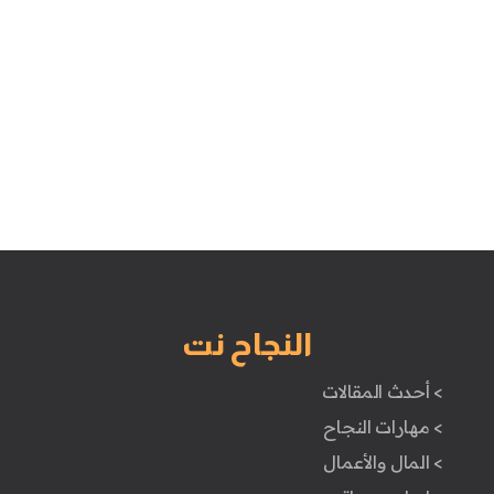
النجاح نت
> أحدث المقالات
> مهارات النجاح
> المال والأعمال