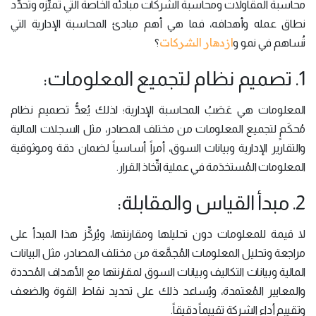
محاسبة المقاولات ومحاسبة الشركات مبادئه الخاصة التي تُميِّزه وتُحدِّد
نطاق عمله وأهدافه، فما هي أهم مبادئ المحاسبة الإدارية التي
ازدهار الشركات
تُساهم في نمو و
؟
1. تصميم نظام لتجميع المعلومات:
المعلومات هي عَصَبُ المحاسبة الإدارية؛ لذلك يُعدُّ تصميم نظام
مُحكَمٍ لتجميع المعلومات من مختلف المصادر، مثل السجلات المالية
والتقارير الإدارية وبيانات السوق، أمراً أساسياً لضمان دقة وموثوقية
المعلومات المُستخدَمة في عملية اتِّخاذ القرار.
2. مبدأ القياس والمقابلة:
لا قيمة للمعلومات دون تحليلها ومقارنتها، ويُركِّز هذا المبدأ على
مراجعة وتحليل المعلومات المُجمَّعة من مختلف المصادر، مثل البيانات
المالية وبيانات التكاليف وبيانات السوق لمقارنتها مع الأهداف المُحددة
والمعايير المُعتمدة، ويُساعد ذلك على تحديد نقاط القوة والضعف
وتقييم أداء الشركة تقييماً دقيقاً.