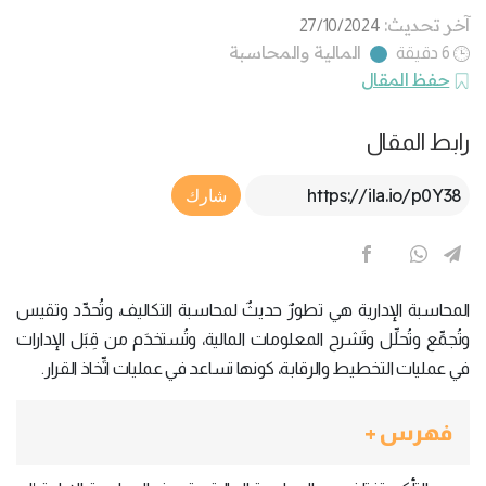
آخر تحديث:
27/10/2024
المالية والمحاسبة
6 دقيقة
حفظ المقال
رابط المقال
Article Link
شارك
المحاسبة الإدارية هي تطورٌ حديثٌ لمحاسبة التكاليف، وتُحدِّد وتقيس
وتُجمِّع وتُحلِّل وتَشرح المعلومات المالية، وتُستخدَم من قِبَل الإدارات
في عمليات التخطيط والرقابة، كونها تساعد في عمليات اتِّخاذ القرار.
فهرس +