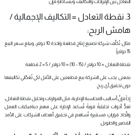
التعادل بين الإيرادات والتكاليف، وببساطةٍ فإنَّ:
3. نقطة التعادل = التكاليف الإجمالية /
هامش الربح:
مثال: تُكلِّف شركة تصنيع إنتاج قطعة واحدة 10 دولار، ويبلغ سعر البيع
15 دولاراً.
نقطة التعادل = 10 دولار / (15 - 10) = 10 دولار / 5 = 2 قطعة
بمعنى: يجب على الشركة بيع قطعتين على الأقل لكي تُغطِّي تكاليفها
دون تحقيق أي ربح.
إذاً فإنَّ أساليب المحاسبة الإدارية، مثل الموازنات وتحليل نقطة التعادل،
تعدُّ أدوات تحليليةً قويةً تُساعد الإدارة على فهم ديناميكيات العمل
واتِّخاذ قراراتٍ مستنيرة تُساهم في تحقيق أهداف الشركات على الأمد
القصير والطويل.