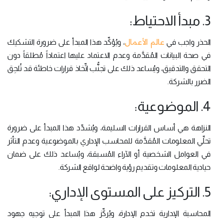
3. مبدأ الاحتياط:
عالم الأعمال
الحذر واجب في
، ويُؤكِّد هذا المبدأ على ضرورة التشكيك
في صحة البيانات المُقدَّمة وعدم الاعتماد عليها اعتماداً مُطلقاً دون
التحقق والتدقيق، ويُساعد ذلك على تجنُّب اتِّخاذ قرارات خاطئة قد تُلحِق
الضرر بالشركة.
4. الموضوعية:
النزاهة هي أساس القرارات السليمة، ويُشدِّد هذا المبدأ على ضرورة
تحلِّي المعلومات المُقدَّمة للمحاسب الإداري بالموضوعية وعدم التأثر
في العوامل الشخصية أو الآراء المُسبقة، ويُساعد ذلك على ضمان
حيادية المعلومات وتقديم رؤية واضحة لواقع الشركة.
5. التركيز على المستوى الإداري:
المحاسبة الإدارية تخدم الإدارة، ويُركِّز هذا المبدأ على توجيه جهود