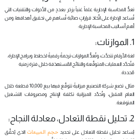
تعدُّ المحاسبة الإدارية علماً غنياً يزخر بعددٍ من الأدوات والتقنيات التي
تُساعد الإدارة على اتِّخاذ قراراتٍ صائبة تُساهم في تحقيق أهدافها، ومن
أهم أساليب المحاسبة الإدارية:
1. الموازنات:
لغة الأرقام تتحدَّث، وتُعدُّ الموازنات ترجمةً رقميةً لخطط وبرامج الإدارة،
فتُحدِّد العمليات المتوقَّعة والنتائج المُستهدَفة خلال فترة زمنية
مُحددة.
مثال: تضع شركة التصنيع ميزانيةً تتوقَّع فيها بيع 10,000 قطعة خلال
العام المقبل، وتُحدِّد الميزانية تكلفة الإنتاج ومصروفات التشغيل
المتوقعة.
2. تحليل نقطة التعادل، معادلة النجاح:
حجم المبيعات
يُساعد تحليل نقطة التعادل على تحديد
الذي يُحقِّق