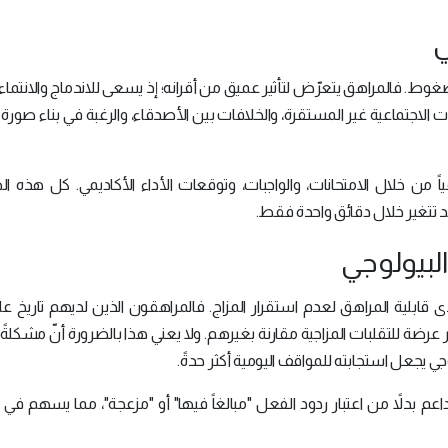
الضغوط. فالمراهق يتعرّض لتأثير عميق من أقرانه؛ إذ يسعى للاندماج والانتما
 الاجتماعية غير المستقرة، والخلافات بين الأصدقاء، والرغبة في بناء صورة
اً من خلال الامتحانات، والواجبات، وتوقعات الأداء الأكاديمي. كل هذه 
د تتغير خلال دقائق واحدة فقط.
دى قابلية المراهق لعدم استقرار المزاج. فالمراهقون الذين لديهم تاريخ ع
 عرضة للتقلبات المزاجية مقارنة بغيرهم. ولا يعني هذا بالضرورة أنّ مشكلة
 يجعل استجابته للمواقف اليومية أكثر حدةً.
م بدلاً من اعتبار ردود الفعل "مبالغاً فيها" أو "مزعجة"، مما يسهم في