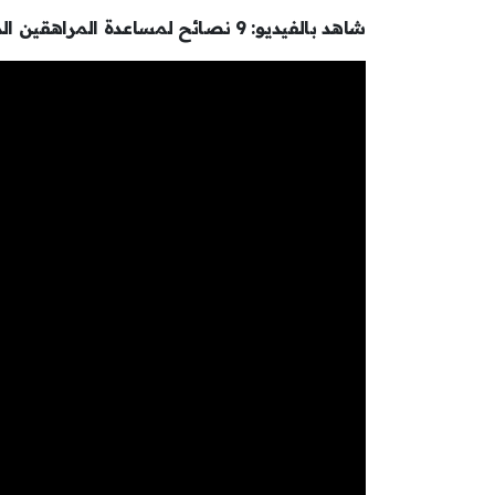
شاهد بالفيديو: 9 نصائح لمساعدة المراهقين الذين يعانون الاكتئاب