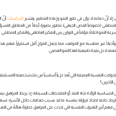
الدراسات
، إلا أنّ دماغه لا يزال في طور النمو وإعادة التنظيم. وتشير
أنّ ا
ير المنطقي (خصوصاً الفص الجبهي)، تتطور بصورة أبطأ من المناطق المسؤ
ة النمو اختلالاً مؤقتاً في التوازن بين التفكير العاطفي والتفكير المنطقي.
ياناً غير متناسبة مع الموقف، مما يجعل المزاج أقل استقراراً. فهم هذا 
عمدة، بل نتيجة طبيعية لهذا النمو العصبي.
لتحولات النفسية العميقة التي تُعد جزءاً أساسياً من بناء شخصيته المستقبلية
ن الآخرين؟
 الحساسية الزائدة تجاه النقد أو الملاحظات البسيطة؛ إذ يربط المراهق بين
، وتزداد حاجته لاتخاذ قراراته بنفسه، ما قد يسبب صدامات داخل الأسرة. ت
هم أبرز التغيرات النفسية التي تحدث على المراهق خطوةً هامّةً في التع