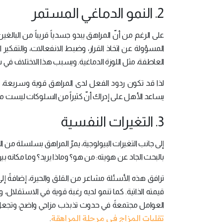
2. النمو الدماغي المستمر
على الرغم من أنّ المراهق يبدو جسدياً قريباً من البالغين
المسؤولة عن اتخاذ القرار، وضبط الانفعالات، والتفك
العاطفة، مثل اللوزة الدماغية. ويسبب هذا الاختلاف في سرع
لذا قد تكون ردود الفعل لدى المراهق قوية وسريعة، وأح
يساعد الأهل على إدراك أنّ كثيراً من السلوكات ليست مت
3. التغيرات النفسية
إلى جانب التغيرات البيولوجية، يمرّ المراهق بسلسلة من ا
بالبحث الجاد عن هويته: من هو؟ وماذا يريد؟ وما مكانه بي
ترافق هذه الأسئلة مشاعر من القلق والحيرة، إضافةً إلى
قيمته الذاتية. كما تنمو لديه رغبة قوية في الاستقلال
العوامل مجتمعةً في حدوث تذبذب مزاجي واضح، وتجعل ف
تقلبات المزاج في مرحلة المراهقة
.