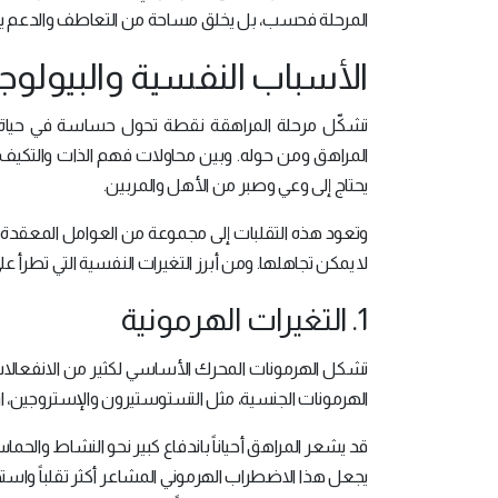
المرحلة فحسب، بل يخلق مساحة من التعاطف والدعم يحت
الأسباب النفسية والبيولوجي
تشكّل مرحلة المراهقة نقطة تحول حساسة في حياة الشا
المراهق ومن حوله. وبين محاولات فهم الذات والتكيف
يحتاج إلى وعي وصبر من الأهل والمربين.
وتعود هذه التقلبات إلى مجموعة من العوامل المعقدة، أه
لا يمكن تجاهلها. ومن أبرز التغيرات النفسية التي تطرأ ع
1. التغيرات الهرمونية
تشكل الهرمونات المحرك الأساسي لكثير من الانفعالات
الهرمونات الجنسية، مثل التستوستيرون والإستروجين، ارتفا
قد يشعر المراهق أحياناً باندفاع كبير نحو النشاط والحم
يجعل هذا الاضطراب الهرموني المشاعر أكثر تقلباً واستج