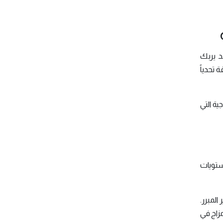
د يربك
 تحدياً
ية التي
ستويات
المبرر.
مزاج في