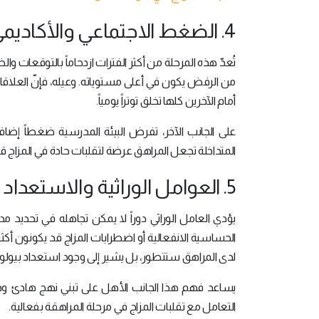
4. الضغط الاجتماعي والأكاديمي
تُعدّ هذه المرحلة من أكثر الفترات ازدحاماً بالتوقعات و
من الرفض يكون في أعلى مستوياته. وعيله، فإنّ العلاقات
أمام الآخرين كلها تخلق توتراً يومياً.
على الجانب الآخر، تفرض البيئة المدرسية ضغطاً إضافي
المتداخلة تجعل المراهق عرضة لتقلبات حادة في المزاج ق
5. العوامل الوراثية والاستعداد البيولوجي
يؤدي العامل الوراثي دوراً لا يمكن تجاهله في تحديد م
الحساسية الانفعالية أو اضطرابات المزاج قد يكونون أكثر
لدى المراهق ستتطور، بل يشير إلى وجود استعداد بيولوجي
يساعد فهم هذا الجانب الأهل على تبني نهج هادئ وداع
التعامل مع تقلبات المزاج في مرحلة المراهقة بفعالية.