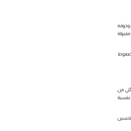
ء وخوفه
 مقبولة
الضغوط
ائلي من
ً نفسية
 تحسين