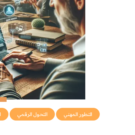
التطور المهني
التحول الرقمي
ا