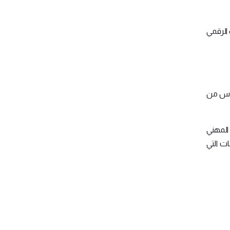
 الرقمي
لناس من
المهني
ت التي