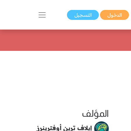
الدخول
التسجيل
المؤلف
إيلاف ترين أوفترينرز