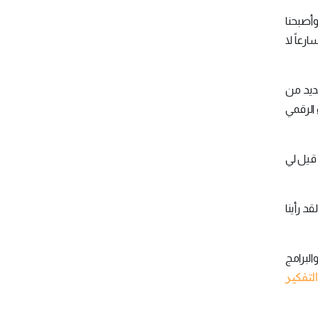
وأصبحنا
رعاً لا
 وعلى الرغم من اعتراف عديد من
 الرقمي
 قيل لي
د رأينا
البرامج
التفكير