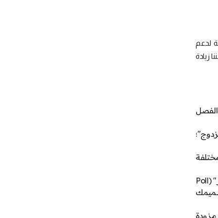
ة لدعم
ا زيادة
 الفصل
زدوج"؛
مختلفة
تجريب كل شيء والبحث عن كل ما هو متاح؛ فالمنصَّة مجرد نقطة بداية. وباستخدام مواقع مثل "بول ايفري وير" (Poll
اً يخدم تصميمك
 مزودة