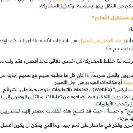
ن من التنقل بينها بسلاسة، وتعزيز المشاركة.
و مستقبل التَّعليم؟
:
عند العمل من المنزل
 أمور
هي: الحيوانات الأليفة والآباء والشركاء، بالإض
ية التصميم هنا:
إنترنت، لذا خطِّط للمشاركة كل خمس دقائق كحد أقصى، فقد ولت م
ربون بالملل سريعاً، إذا كان كل ما تطلبه منهم هو تقديم إجابة ع
وتية
أو مكالمات الفيديو من أجل التغيير.
و"ويب ايكس" (WebEx) بالاحتفاظ بالتعليقات التوضيحية على الشرائح،
متدربين للتفكير فيما أضافوه من تعليقات، وبالتالي الوصول إلى ت
 وتحديد الأولويات.
اضح" و"حسناً"، حيث قد تصبح هذه الكلمات مصدر إلهاء للمتدربين
اً لوجه.
أخرى وفكر في ما سار على نحو جيد، وما الذي يمكن أن يكون أفضل