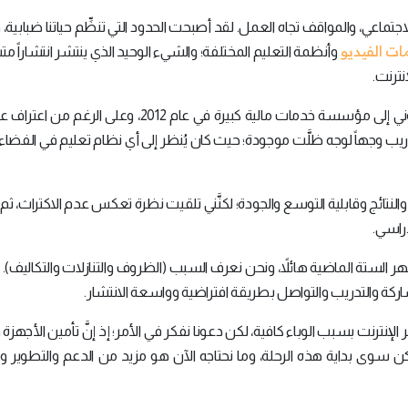
تماعي، والمواقف تجاه العمل. لقد أصبحت الحدود التي تنظِّم حياتنا ضبابية، 
ات الفيديو
وأنظمة التعليم المختلفة؛ والشيء الوحيد الذي ينتشر انتشاراً متسا
نترنت.
أتذكَّر تقديم ندوات تفاعلية عبر الإنترنت والتعليم الإلكتروني إلى مؤسسة خدمات مالية كبيرة في عام 2012،
ذج التدريب وجهاً لوجه ظلَّت موجودة؛ حيث كان يُنظر إلى أي نظام تعليم في الفضاء
لنتائج وقابلية التوسع والجودة؛ لكنَّني تلقيت نظرة تعكس عدم الاكتراث، ثم
راسي.
لستة الماضية هائلاً، ونحن نعرف السبب (الظروف والتنازلات والتكاليف). لق
كة والتدريب والتواصل بطريقة افتراضية وواسعة الانتشار.
لإنترنت بسبب الوباء كافية، لكن دعونا نفكر في الأمر؛ إذ إنَّ تأمين الأجهزة و
كن سوى بداية هذه الرحلة، وما نحتاجه الآن هو مزيد من الدعم والتطوير و