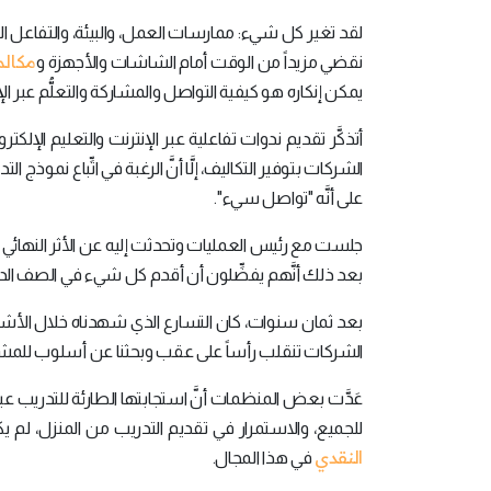
لقد تغير كل شيء: ممارسات العمل، والبيئة، والتفاعل الاج
مكالم
نقضي مزيداً من الوقت أمام الشاشات والأجهزة و
يمكن إنكاره هو كيفية التواصل والمشاركة والتعلُّم عبر الإ
الشركات بتوفير التكاليف، إلَّا أنَّ الرغبة في اتِّباع نمو
على أنَّه "تواصل سيء".
جلست مع رئيس العمليات وتحدثت إليه عن الأثر النهائي وا
بعد ذلك أنَّهم يفضِّلون أن أقدم كل شيء في الصف الد
بعد ثمان سنوات، كان التسارع الذي شهدناه خلال الأشهر ا
الشركات تنقلب رأساً على عقب وبحثنا عن أسلوب للمشار
عَدَّت بعض المنظمات أنَّ استجابتها الطارئة للتدريب عبر ا
للجميع، والاستمرار في تقديم التدريب من المنزل، لم ي
النقدي
في هذا المجال.