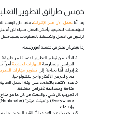
خمس طرائق لتطوير التعليم
نعمل الآن عبر الإنترنت
بما أنَّنا
، فقد حان الوقت للت
المؤسسات التعليمية وأماكن العمل، سواء الآن أم على الأم
الراغبين في العمل، والاحتفاظ بالمعلومات بنسبة تصل إلى 65٪، فلماذا لا نضع هذا الهدف نُصب أع
إذاً، ينبغي أن نفكر في خمسة أمور رئيسة:
التأكد من توفير التطوير لدعم تغيير طريق
الدراسي وممارسة
المهارات الجديدة
أمراً أس
إدراك أنَّنا بحاجة إلى
تطوير مهارات المدرب
دماغ لعرض الأفكار وآخر للتكنولوجيا.
عدم الاكتفاء بالاعتماد على بيئة العمل الحا
متاحة ومصمَّمة لأغراض مختلفة.
وإبداعك.
بالحديث عن الإبداع، إنَّ القيد الوحيد لما