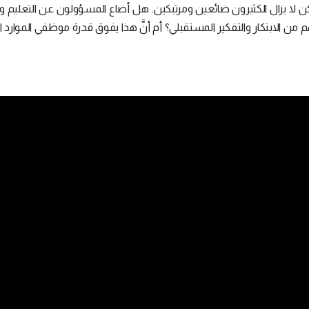
كن لا يزال الكثيرون ضائعين ومرتبكين. هل أضاع المسؤولون عن التعليم وا
 من الابتكار والتفكير المستقبلي؟ أم أنَّ هذا يفوق قدرة موظفي الموارد ا