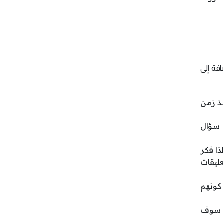
افة إلى
نذ زمن
ن سؤال
 لذا فكر
عليقات
 كونهم
. سوف