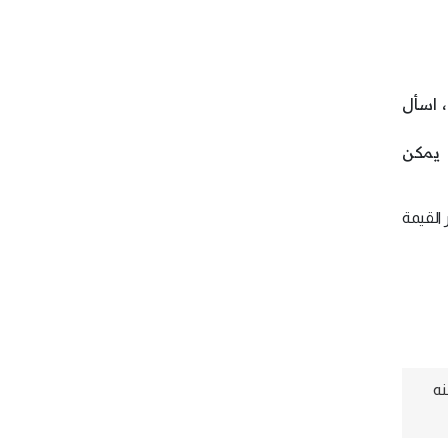
، اسأل
 يمكن
ر القيمة
نه