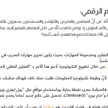
 الرقمي:
أكد من أنَّ المعلمين والمدربين والكوتشز والمستشارين يشعرون بالثق
د الطويل؛ إذ يوضح لنا البحث أنَّه من خلال الاهتمام بالتعليم الجيد، يمكنن
يننا؟
ة التفكير ومجموعة المهارات، بحيث يكون تعزيز مهارات المدرب في
اسياً.
من خلال تطويع التكنولوجيا. أدعو هذا الأمر بـ "التفكير العقلي الم
لية لأنَّ وظيفة تكنولوجيا المعلومات طلبت منك ذلك؛ فهناك منصَّات 
Everywhere) و"مينت ميتر" (Mentimeter) و"جام بورد" (Jamboard)، تحصل على عالم جديد تمام
 يمكنك فعله في فضاء الإنترنت هو
خيالك
؛ إذ يجب أن تكون الشرائح