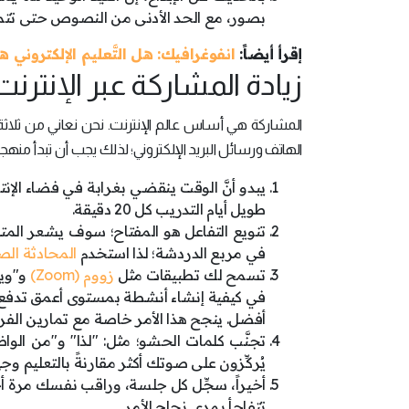
بصور، مع الحد الأدنى من النصوص حتى تتمك
إقرأ أيضاً:
انفوغرافيك: هل التَّعليم الإلكتروني ه
زيادة المشاركة عبر الإنترنت
المشاركة هي أساس عالم الإنترنت. نحن نعاني من ثلاثة
الهاتف ورسائل البريد الإلكتروني؛ لذلك يجب أن تبدأ منهج
يبدو أنَّ الوقت ينقضي بغرابة في فضاء ال
طويل أيام التدريب كل 20 دقيقة.
تنويع التفاعل هو المفتاح؛ سوف يشعر المتد
في مربع الدردشة؛ لذا استخدم
المحادثة الص
تسمح لك تطبيقات مثل
زووم (Zoom)
في كيفية إنشاء أنشطة بمستوى أعمق تدفع ال
أفضل. ينجح هذا الأمر خاصة مع تمارين الفرز
تجنَّب كلمات الحشو؛ مثل: "لذا" و"من الو
يُركِّزون على صوتك أكثر مقارنةً بالتعليم وجه
أخيراً، سجِّل كل جلسة، وراقب نفسك مرة 
تتفاجأ بمدى نجاح الأمر.