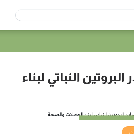
بروتين النباتي لبناء
ات