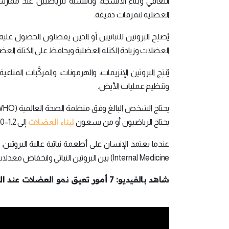
التعافي وبناء الأنسجة، وبالنسبة للرياضيين عند ممارس
العضلية لتمزقات دقيقة.
يُصلِح البروتين للنباتيين أو الذين يفضلون الحصول عل
العضلات وزيادة الكتلة العضلية ويحافظ على الكتلة الع
يُنتِج البروتين الإنزيمات، والهرمونات، والمركَّبات المن
وتنظيم عمليات الأيض.
لبناء العضلات
يحتاج الرياضيون أو من يسعون
إلى 1.2–2.0 غرام لكل كيلوغرام.
Internal Medicine) بين البروتين النباتي وانخفاض معدلات الإصابة بأمراض القلب والسكري وبعض أنواع السرطان.
شاهد بالفيديو: 7 أمور تعيق نمو العضلات عند الرجل