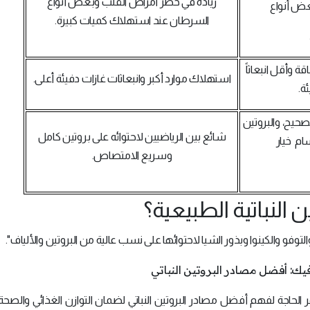
زيادة في خطر أمراض القلب وبعض أنواع
عض أنواع
السرطان عند استهلاك كميات كبيرة.
قة وأقل انبعاثاً
استهلاك موارد أكبر وانبعاثات غازات دفيئة أعلى.
ة.
صحيح، والبروتين
شائع بين الرياضيين لاحتوائه على بروتين كامل
سام خيار
وسريع الامتصاص.
النباتية الطبيعية؟
وفو والكينوا وبذور الشيا لاحتوائها على نسب عالية من البروتين والألياف".
هر الحاجة لفهم أفضل مصادر البروتين النباتي لضمان التوازن الغذائي والصحة 