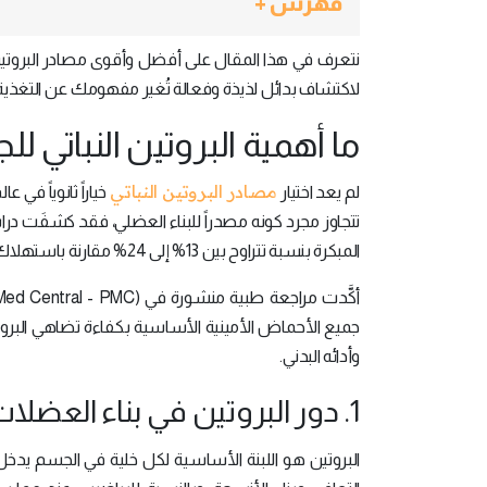
فهرس +
نتعرف في هذا المقال على أفضل وأقوى مصادر البروتين ا
لاكتشاف بدائل لذيذة وفعالة تُغير مفهومك عن التغذية
ما أهمية البروتين النباتي ل
مصادر البروتين النباتي
لم يعد اختيار
خياراً ثانوياً في 
المبكرة بنسبة تتراوح بين 13% إلى 24% مقارنة باستهلاك البروتين الحيواني.
جميع الأحماض الأمينية الأساسية بكفاءة تضاهي البروتين ال
وأدائه البدني.
1. دور البروتين في بناء العضلات وصحة الجسم
البروتين هو اللبنة الأساسية لكل خلية في الجسم يدخل في