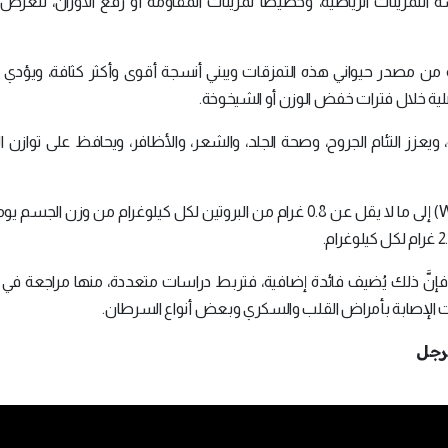
ة التمرينات الرياضية، وخصيصاً تمرينات المقاومة أو رفع الأوزان، تتعرض 
يه من مصدر حيواني هذه التمزقات ويبني أنسجة أقوى وأكثر كثافة، ويؤدي إ
ضلية خلال فترات خفض الوزن أو الشيخوخة.
اعية، ويعزز التئام الجروح، وصحة الجلد، والشعر، والأظافر، ويحافظ على توازن 
يحتاج الشخص البالغ وفق منظمة الصحة العالمية (WHO) إلى ما لا يقل عن 0.8 غرام من البروتين لكل كيلوغرام من وزن الج