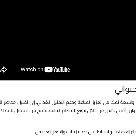
 فوائد واسعة تمتد من تعزيز المناعة ودعم التمثيل الغذائي، إلى تقليل مخاطر 
 توازن أميني كامل من خلال تنويع المصادر النباتية، يصبح من السهل تلبية الا
 لبناء العضلات والحفاظ على صحة القلب والجهاز الهضمي.