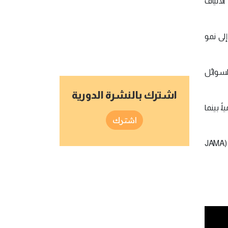
الألياف
لى نمو
السوائل
اشترك بالنشرة الدورية
سم يومياً، بينما
اشترك
عندما يعتمد الإنسان على أطعمة نباتية عالية البروتين، فإنَّ ذلك يُضيف فائدة إضافية، فتربط دراسات متعددة، منها مراجعة في (JAMA