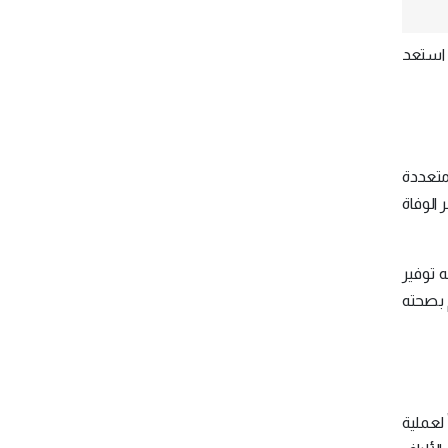
ا استعد
 متعددة
 بانخفاض خطر الوفاة
 يمكنه توفير
م بصحته
 لعملية