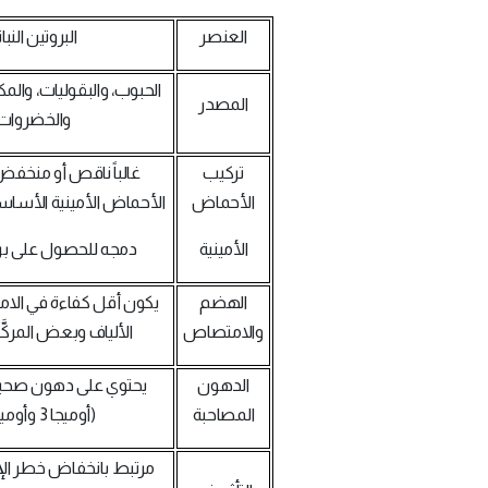
العنصر
البروتين النبا
الحبوب، والبقوليات، والمك
المصدر
والخضروات.
تركيب
غالباً ناقص أو منخ
الأحماض
الأحماض الأمينية الأساس
الأمينية
دمجه للحصول على برو
الهضم
يكون أقل كفاءة في ال
والامتصاص
الألياف وبعض المركَّبا
الدهون
يحتوي على دهون صحية 
المصاحبة
(أوميجا 3 وأوميجا 6).
مرتبط بانخفاض خطر الإ