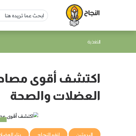
التغذية
اكتشف أقوى مصادر ال
العضلات والصحة
البروتين
إنفو النجاح
بناء العضل