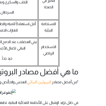
التأثير في
القلب والسكري وب
الصحة
السرطان.
الاستدامة
أقل استهلاكاً للمياه والطا
البيئية
للغازات الدفيئ
يبني العضلات عند الدمج ال
الاستخدام
النباتي لكمال الأج
الرياضي
جيد جداً.
ما هي أفضل مصادر البروتين 
البروتين النباتي
"من أفضل مصادر
العدس والحمُّص والت
في ظل تزايد الإقبال على الأنظمة الغذائية النباتية، تظ