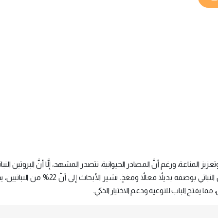
المناعة، ورغم أنَّ المصادر الحيوانية، تتصدر المشهد، إلَّا أنَّ البروتين النبات
جدارته بقوة، فبدأ العلم يكشف الستار عن قوة البروتين النباتي بوصفه بديلاً فعالاً ومغذٍ. تشير 