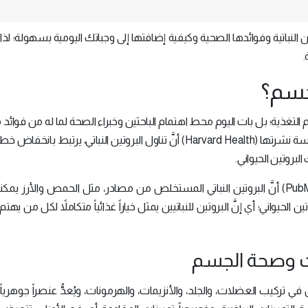
لنباتية وفوائدها الصحية وكيفية إضافتها إلى وجباتك اليومية بسهولة؛ لذ
.
لجسم؟
عالم التغذية؛ بل بات اليوم محط اهتمام الباحثين وخبراء الصحة لما له من فوائد
تتجاوز مجرد كونه مصدراً للبناء العضلي، فقد كشفَت دراسة نشرتها (Harvard Health) أنَّ تناول البروتين النباتي، يرتبط
أكَّدت مراجعة طبية منشورة في (PubMed Central - PMC) أنَّ البروتين النباتي المستخلص من مصادر، مثل الحمص والأرز
حيواني؛ أي إنَّ البروتين للنباتيين يمثل خياراً غذائياً متكاملاً لكل من يهت
 تركيب العضلات، والجلد، والأنزيمات، والهرمونات، ويُعدُّ عنصراً جوهرياً