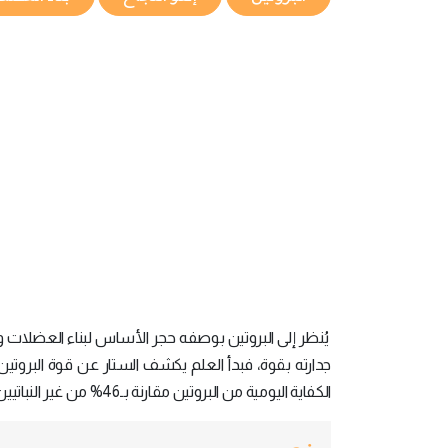
يُنظر إلى البروتين بوصفه حجر الأساس لبناء العضلات وتعزيز 
الكفاية اليومية من البروتين مقارنة بـ46% من غير النباتيين، مما يفتح الباب للتوعية ودعم الاختيار الذكي.