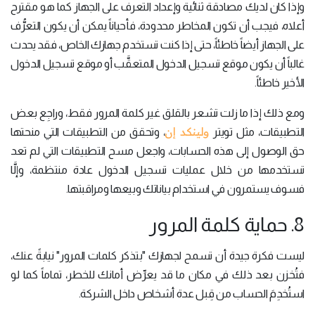
وإذا كان لديك مصادقة ثنائية وإعداد التعرف على الجهاز كما هو مقترح
أعلاه، فيجب أن تكون المخاطر محدودة، فأحياناً يمكن أن يكون التعرُّف
على الجهاز أيضاً خاطئاً، حتى إذا كنت تستخدم جهازك الخاص، فقد يحدث
غالباً أن يكون موقع تسجيل الدخول المتعقَّب أو موقع تسجيل الدخول
الأخير خاطئاً.
ومع ذلك إذا ما زلت تشعر بالقلق غير كلمة المرور فقط، وراجِع بعض
ولينكد إن
التطبيقات، مثل تويتر
، وتحقق من التطبيقات التي منحتها
حق الوصول إلى هذه الحسابات، واجعل مسح التطبيقات التي لم تعد
تستخدمها من خلال عمليات تسجيل الدخول عادة منتظمة، وإلَّا
فسوف يستمرون في استخدام بياناتك وبيعها ومراقبتها.
8. حماية كلمة المرور
ليست فكرة جيدة أن تسمح لجهازك "بتذكر كلمات المرور" نيابةً عنك،
فتُخزن بعد ذلك في مكان ما قد يعرِّض أمانك للخطر، تماماً كما لو
استُخدِمَ الحساب من قِبل عدة أشخاص داخل الشركة.