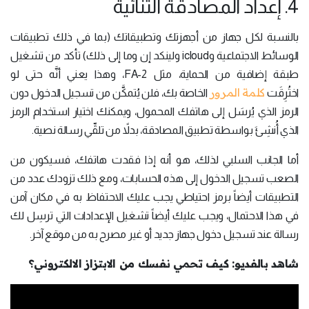
4. إعداد المصادقة الثنائية
بالنسبة لكل جهاز من أجهزتك وتطبيقاتك (بما في ذلك تطبيقات
الوسائط الاجتماعية وicloud ولينكد إن وما إلى ذلك) تأكد من تشغيل
طبقة إضافية من الحماية، مثل 2-FA، وهذا يعني أنَّه حتى لو
كلمة المرور
اختُرِقَت
الخاصة بك، فلن يُتمكَّن من تسجيل الدخول دون
الرمز الذي يُرسَل إلى هاتفك المحمول، ويمكنك اختيار استخدام الرمز
الذي أُنشِئَ بواسطة تطبيق المصادقة، بدلاً من تلقِّي رسالة نصية.
أما الجانب السلبي لذلك، هو أنه إذا فقدت هاتفك، فسيكون من
الصعب تسجيل الدخول إلى هذه الحسابات، ومع ذلك تزودك عدد من
التطبيقات أيضاً برمز احتياطي يجب عليك الاحتفاظ به في مكان آمن
في هذا الاحتمال، ويجب عليك أيضاً تشغيل الإعدادات التي ترسِل لك
رسالة عند تسجيل دخول جهاز جديد أو غير مصرح به من موقع آخر.
شاهد بالفديو: كيف تحمي نفسك من الابتزاز الالكتروني؟