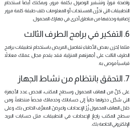
واضحة فوراً، وتشفير الوصول بكلمة مرور، ويمكنك أيضاً استخدام
التطبيقات التي تخزِّن المستندات أو المعلومات خلف طبقة كلمة مرور
إضافية وحذفها من مناطق أخرى في جهازك المحمول.
6. التفكير في برامج الطرف الثالث
مثلما يُخزن بعض الأطباء تفاصيل المريض باستخدام تطبيقات برامج
الطرف الثالث على أجهزتهم المنزلية، فقد يقدم مجال عملك معادلاً
قياسياً موصى به.
7. التحقق بانتظام من نشاط الجهاز
على كلٍّ من الهاتف المحمول وسطح المكتب، افحص عدد الأجهزة
التي سُجِّل دخولها حالياً إلى حساباتك وخدماتك فحصاً منتظماً، ومن
خلال الهاتف المحمول زُرْ الإعدادات واعرِضْ المعرَّف الخاص بك، وعلى
سطح المكتب راجِعْ الإعدادات في التطبيقات، مثل حسابات البريد
الإلكتروني الخاصة بك.