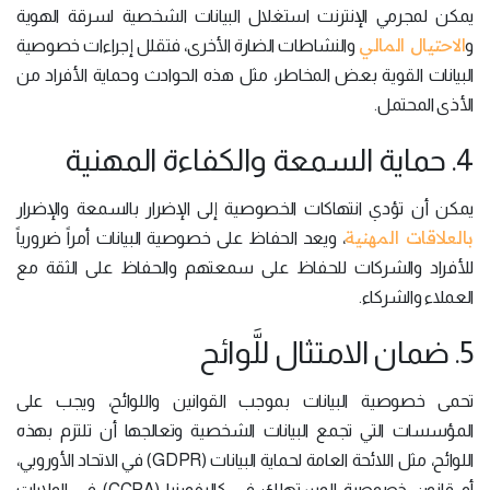
يمكن لمجرمي الإنترنت استغلال البيانات الشخصية لسرقة الهوية
الاحتيال المالي
و
والنشاطات الضارة الأخرى، فتقلل إجراءات خصوصية
البيانات القوية بعض المخاطر، مثل هذه الحوادث وحماية الأفراد من
الأذى المحتمل.
4. حماية السمعة والكفاءة المهنية
يمكن أن تؤدي انتهاكات الخصوصية إلى الإضرار بالسمعة والإضرار
بالعلاقات المهنية
، ويعد الحفاظ على خصوصية البيانات أمراً ضرورياً
للأفراد والشركات للحفاظ على سمعتهم والحفاظ على الثقة مع
العملاء والشركاء.
5. ضمان الامتثال للَّوائح
تحمى خصوصية البيانات بموجب القوانين واللوائح، ويجب على
المؤسسات التي تجمع البيانات الشخصية وتعالجها أن تلتزم بهذه
اللوائح، مثل اللائحة العامة لحماية البيانات (GDPR) في الاتحاد الأوروبي،
أو قانون خصوصية المستهلك في كاليفورنيا (CCPA) في الولايات