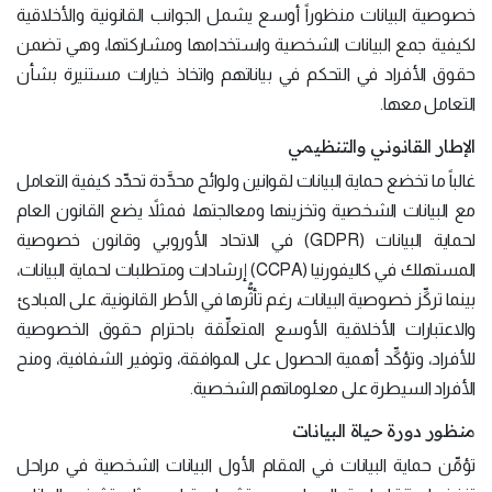
خصوصية البيانات منظوراً أوسع يشمل الجوانب القانونية والأخلاقية
لكيفية جمع البيانات الشخصية واستخدامها ومشاركتها، وهي تضمن
حقوق الأفراد في التحكم في بياناتهم واتخاذ خيارات مستنيرة بشأن
التعامل معها.
الإطار القانوني والتنظيمي
غالباً ما تخضع حماية البيانات لقوانين ولوائح محدَّدة تحدِّد كيفية التعامل
مع البيانات الشخصية وتخزينها ومعالجتها، فمثلاً يضع القانون العام
لحماية البيانات (GDPR) في الاتحاد الأوروبي وقانون خصوصية
المستهلك في كاليفورنيا (CCPA) إرشادات ومتطلبات لحماية البيانات،
بينما تركِّز خصوصية البيانات، رغم تأثُّرها في الأطر القانونية، على المبادئ
والاعتبارات الأخلاقية الأوسع المتعلِّقة باحترام حقوق الخصوصية
للأفراد، وتؤكِّد أهمية الحصول على الموافقة، وتوفير الشفافية، ومنح
الأفراد السيطرة على معلوماتهم الشخصية.
منظور دورة حياة البيانات
تؤمِّن حماية البيانات في المقام الأول البيانات الشخصية في مراحل