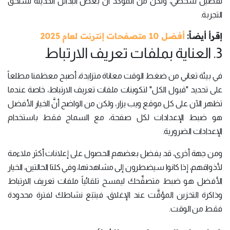
تفضيل شخصي، ولكن من المؤكد أنَّ بعض البدائل الحديثة تستحق
التجربة.
إقرأ أيضاً:
أفضل 10 متصفحات إنترنت لعام 2025
3. العناية بملفات تعريف الارتباط
في بيئة تعاني من ضغط الوقت معاناة متزايدة، أصبح معظمنا مطلعاً
على تحديد "قبول الكل" لتكوينات ملفات تعريف الارتباط، خاصة عندما
تظهر الآن على كل موقع ويب يزار، ولكن من الواضح أنَّ الخيار الأفضل
هو ضبط الإعدادات لكل صفحة، مع السماح فقط باستخدام
الإعدادات الضرورية.
ومن جهة أخرى، قد يفضل بعضهم الحصول على إعلانات أكثر ملاءمة
لأذواقهم، إذا كانوا سيضطرون إلى مشاهدتها، وفي كلتا الحالتين، الخيار
الأفضل هو ضبط متصفِّحك ليمسح تلقائياً ملفات تعريف الارتباط
وذاكرة التخزين المؤقَّت عند الإغلاق، فيتبَع نشاطك لفترة محدودة
فقط من الوقت.