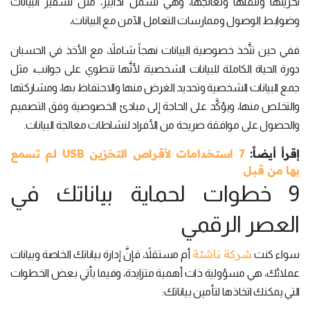
تخزينها وتنقلها وتعالجها، وهي تشمل تدابير، مثل تشفير البيانات
وضوابط الوصول وممارسات التعامل الآمن مع البيانات،
ففي حين تتَّخذ خصوصية البيانات نهجاً شاملاً، مع الأخذ في الحسبان
دورة الحياة الكاملة للبيانات الشخصية، لأنَّها تنطوي على جوانب، مثل
جمع البيانات الشخصية وتحديد الغرض منها والاحتفاظ بها، ومشاركتها
والتخلص منها، ويؤكَّد على الحاجة إلى مبادئ الخصوصية وفق التصميم
والحصول على موافقة صريحة من الأفراد لنشاطات معالجة البيانات.
إقرأ أيضاً:
7 استخدامات لأقراص التخزين USB لم تسمع
بها من قبل
9 خطوات لحماية بياناتك في
العصر الرقمي
شركة ناشئة
سواء كنت
أم مستقلاً، فإنَّ إدارة بياناتك الخاصة وبيانات
عملائك، هي مسؤولية ذات أهمية متزايدة، وفيما يأتي بعض الخطوات
التي يمكنك اتخاذها لتأمين بياناتك: