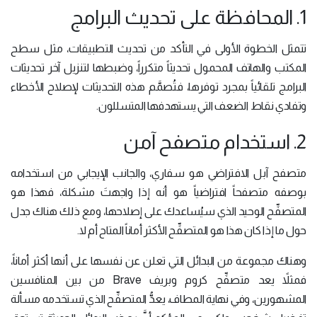
1. المحافظة على تحديث البرامج
تتمثل الخطوة الأولى في التأكد من تحديث التطبيقات، مثل سطح
المكتب والهاتف المحمول تحديثاً متكرراً، وضبطها لتنزيل آخر تحديثات
البرامج تلقائياً بمجرد توفرها، فتُصمَّم هذه التحديثات لإصلاح الأخطاء
وتفادي نقاط الضعف التي يستهدفها المتسللون.
2. استخدام متصفح آمن
متصفح آبل الافتراضي هو سفاري، والجانب الإيجابي من استخدامه
بوصفه متصفحاً افتراضياً هو أنه إذا واجهتَ مشكلة، فهذا هو
المتصفِّح الوحيد الذي سيُساعدك على إصلاحها، ومع ذلك هناك جدل
حول ما إذا كان هذا هو المتصفِّح الأكثر أماناً المتاح أم لا.
وهناك مجموعة من البدائل التي تعلن عن نفسها على أنها أكثر أماناً،
فمثلاً يعد متصفِّح كروم وبريف Brave من بين المنافسين
المشهورين، وفي نهاية المطاف، يعدُّ المتصفِّح الذي تستخدمه مسألة