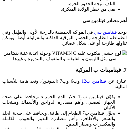
التلف نتيجة الجذور الحرة.
يقي من خطر الولادة المبكرة.
أهم مصادر فيتامين سي
يوجد
فيتامين سي
في الفواكه الحمضية بالدرجة الأولى والفلفل وفي
الطماطم الطازجة والخضار الورقية الداكنة والفراولة أيضاً، ويمكن
تناولها طازجة أو على شكل عصائر.
7. فيتامينات ب المركبة
عبارة عن
فيتامين ب12
وب6 وب7 (البيوتين)، وتعد هامة للأسباب
التالية:
يكوِّن فيتامين ب12 خلايا الدم الحمراء ويحافظ على صحة
الجهاز العصبي، وأهم مصادره الدواجن والأسماك ومنتجات
الألبان.
يحوِّل فيتامين ب7 الطعام إلى طاقة، ويحافظ على صحة الجلد
والشعر والأظافر، وأهم مصادره البذور والحبوب الكاملة
والمكسرات وصفار البيض.