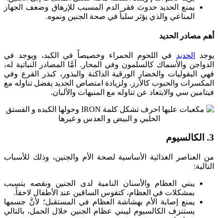
يمنع الحديد حدوث فقر الدم المسبب للإرهاق وضعف الجهاز
المناعي والذي يؤثر سلباً في صحة الجنين ونموه.
أهم مصادر الحديد
يوجد
الحديد
في اللحوم الحمراء وخصيصاً في الكبد، ويوجد في
الدواجن والأسماك كالسلمون وفي المحار. أمَّا المصادر النباتية له،
فهي البقوليات والخضار الورقية الداكنة والبذور، كبذر القرع وفي
المكسرات والحبوب كالأرز. ولزيادة امتصاص الحديد يفضل تناوله مع
فيتامين سي والابتعاد عن تناوله مع المنبهات والألبان.
3. الكالسيوم
من العناصر الغذائية الأساسية لصحة الأم والجنين، وذلك للأسباب
التالية:
يبني العظام والأسنان النامية لدى الجنين ونقصه يتسبب
بمشكلات في العظام، كتقوس الساقين عند الأطفال لاحقاً.
يمنع إصابة الأم بهشاشة العظام في المستقبل؛ لأنَّ جسمها
يستنزف الكالسيوم ليبني عظام الجنين خلال الحمل، بالتالي