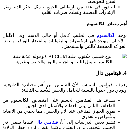
تحتاج لتعويضه.
له دور في عدد من الوظائف الحيوية، مثل تخثر الدم ونقل
الإشارات العصبية وتنظيم ضربات القلب.
أهم مصادر الكالسيوم
يوجد
الكالسيوم
في الحليب كامل أو خالي الدسم وفي الألبان
والأجبان، ويوجد في المكسرات والبقوليات والخضار الورقية وبعض
الفواكه المجففة كالتين والمشمش.
4. فيتامين دال
يعرف بفيتامين الشمس؛ لأنَّ الشمس من أهم مصادره الطبيعية،
ويؤدي دوراً حيوياً بالنسبة للحامل والجنين للأسباب التالية:
يساعد هذا الفيتامين الجسم على امتصاص الكالسيوم من
الطعام، بالتالي يبني العظام والأسنان لدى الجنين.
يقوي الجهاز المناعي عند الأم والجنين، مما يحمي من الإصابة
بالأمراض والعدوى.
تشير بعض الدراسات إلى أنَّ
فيتامين دال
عندما ينقص في
الجسم ينخفض وزن الجنين وكلما نقص، ازداد خطر الولادة