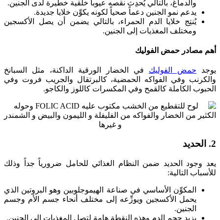
والدماغ، بالتالي يُحدِث نقصه عيوباً خلقية خطيرة لدى الجنين.
يدعم نمو الجنين دعماً صحياً لكونه يكوِّن خلايا جديدة.
يُنتِج خلايا الدم الحمراء، بالتالي يضمن أن يصل الأكسجين
ومختلف المغذيات إلى الجنين.
أهم مصادر حمض الفوليك
يوجد
حمض الفوليك
في الخضار الورقية الداكنة، مثل السبانخ
والكرنب وفي الفواكه الحمضية، كالبرتقال والجريب فروت وفي
الحبوب الكاملة كالقمح وفي المكسرات كاللوز والكاجو.
2. الحديد
يعد وجود الحديد ضمن النظام الغذائي للحامل ضرورياً جداً وذلك
للأسباب التالية:
المكوِّن الأساسي في صناعة الهيموجلوبين وهو البروتين الذي
يحمل الأكسجين ويوزِّعه إلى مختلف أنحاء جسم الأم وجسم
الجنين.
يزيد حجم الدم وهذه النقطة هامة لتصل المغذيات إلى الجنين.