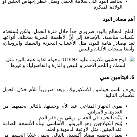
يحافظ اليود على سلامة الحمل ويقلل خطر إجهاض الجنين أو
الولادة المبكرة.
أهم مصادر اليود
الملح المعالج باليود ضروري جداً خلال فترة الحمل، ولكن يُستخدَم
بكميات مناسبة، بالإضافة إلى أنَّ الأطعمة البحرية بمختلف أنواعها
تعد مصادر هامة لليود، مثل الأعشاب البحرية والسمك والروبيان،
وأيضاً منتجات الألبان والبيض.
6. فيتامين سي
يعرف باسم فيتامين الأسكوربيك، ويعد ضرورياً للأم خلال الحمل
للأسباب التالية:
يقوي الجهاز المناعي عند الأم وجنينها، بالتالي يحميهما من
العدوى والأمراض.
يثبِّت الحديد في الجسم، ويقي من فقر الدم.
يُنتِج الكولاجين وهو البروتين الأساسي لبناء الأنسجة الضامة
عند الجنين، مثل الأوعية الدموية والجلد.
يعمل بوصفه مضاد أكسدة، بالتالي يحمي خلايا الجسم من