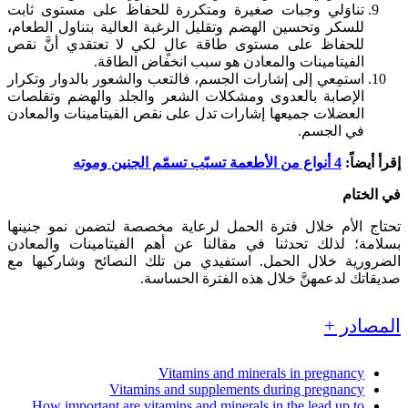
تناوَلي وجبات صغيرة ومتكررة للحفاظ على مستوى ثابت
للسكر وتحسين الهضم وتقليل الرغبة العالية بتناول الطعام،
للحفاظ على مستوى طاقة عالٍ لكي لا تعتقدي أنَّ نقص
الفيتامينات والمعادن هو سبب انخفاض الطاقة.
استمِعي إلى إشارات الجسم، فالتعب والشعور بالدوار وتكرار
الإصابة بالعدوى ومشكلات الشعر والجلد والهضم وتقلصات
العضلات جميعها إشارات تدل على نقص الفيتامينات والمعادن
في الجسم.
إقرأ أيضاً:
4 أنواع من الأطعمة تسبّب تسمّم الجنين وموته
في الختام
تحتاج الأم خلال فترة الحمل لرعاية مخصصة لتضمن نمو جنينها
بسلامة؛ لذلك تحدثنا في مقالنا عن أهم الفيتامينات والمعادن
الضرورية خلال الحمل. استفيدي من تلك النصائح وشاركيها مع
صديقاتك لدعمهنَّ خلال هذه الفترة الحساسة.
المصادر +
Vitamins and minerals in pregnancy
Vitamins and supplements during pregnancy
How important are vitamins and minerals in the lead up to