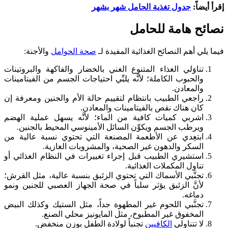
إقرأ أيضاً:
جدول تغذية الحامل شهر بشهر
نصائح هامة للحامل
فيما يلي أهم النصائح الغذائية المفيدة لـ
صحة الحوامل
والأجنة:
تناوَلي الغذاء المتنوع الغني بالخضار والفاكهة والبروتينات
والحبوب الكاملة؛ لأنَّه يلبِّي احتياجات الجسم من الفيتامينات
والمعادن.
راجعي الطبيب بانتظام لتقييم حالة الأم والجنين ومعرفة إن
كان هناك نقص بالفيتامينات والمعادن.
اشربي كميات كافية من الماء؛ لأنَّه يسهل عملية الهضم
ويرطب الجسم ويكوِّن السائل الأمينوسي المحيط بالجنين.
ابتعِدي عن الأطعمة المصنعة التي تحتوي نسبة عالية من
السكر والدهون غير الصحية، والمشروبات الغازية.
استشيري الطبيب قبل إجراء تغييرات في النظام الغذائي أو
تناول المكملات الغذائية.
تجنَّبي الأسماك التي تحتوي الزئبق بنسبة عالية، مثل القرش؛
لأنَّ الزئبق يؤثر سلباً في صحة الجهاز العصبي للجنين ونمو
دماغه.
تجنَّبي اللحوم غير المطهوة جداً، مثل الستيك وكذلك البيض
المخفوق غير المطبوخ، مثل المايونيز محلي الصنع.
لا تتناولي
الكافيين
تجنباً لولادة الطفل بوزن منخفض.