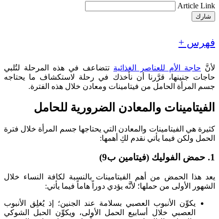
Article Link
شارك
فهرس +
لأنَّ
حاجة الأم للعناصر الغذائية
تتضاعف في هذه المرحلة لتُلبي
حاجات جنينها، قرَّرنا أن نأخذك في رحلة لاستكشاف ما يحتاجه
جسم المرأة الحامل من فيتامينات ومعادن خلال هذه الفترة.
الفيتامينات والمعادن الضرورية للحامل
كثيرة هي الفيتامينات والمعادن التي يحتاجها جسم المرأة خلال فترة
الحمل ولكن فيما يأتي نقدم لكِ أهمها:
1. حمض الفوليك (فيتامين ب9)
يعد هذا الحمض من أهم الفيتامينات بالنسبة لكافة النساء خلال
الشهور الأولى من حملها؛ لأنَّه يؤدي دوراً هاماً فيما يأتي:
يكوِّن الأنبوب العصبي بسلامة عند الجنين؛ إذ يُغلِق الأنبوب
العصبي خلال أسابيع الحمل الأولى، ويكوِّن الحبل الشوكي