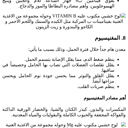
يقوي فيتامين ب6 جهاز المناعة للأم والجنين ويُنتِج
الهيموجلوبين، وأهم مصادره البطاطا والموز والدجاج.
8. المغنيسيوم
معدن هام جداً خلال فترة الحمل، وذلك بسبب ما يأتي:
ينظم ضغط الدم، مما يقلل الإصابة بتسمم الحمل.
يقلل تقلصات العضلات التي تصاب بها الحامل وخصيصاً في
ساقيها.
يقلل القلق والتوتر مما يحسن جودة نوم الحامل ويحسن
مزاجها أيضاً.
ينظم ضربات القلب.
أهم مصادر المغنيسيوم
المكسرات والبذور، كبذر الكتان والشيا، والخضار الورقية الداكنة
والفواكه المجففة والحبوب الكاملة والبقوليات والمياه المعدنية.