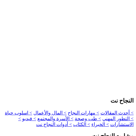
النجاح نت
> أحدث المقالات
> مهارات النجاح
> المال والأعمال
> اسلوب حياة
> التطور المهني
> طب وصحة
> الأسرة والمجتمع
> فيديو
>
الاستشارات
> الخبراء
> الكتَاب
> أدوات النجاح نت
مشاريع النجاح نت