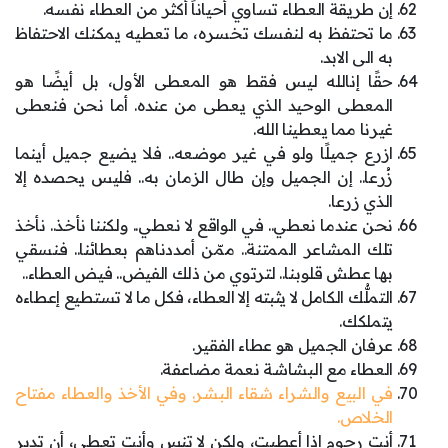
إن طريقة العطاء تساوي أحياناً أكثر من العطاء نفسه.
ما تحتفظ به لنفسك تخسره، ما تعطيه يمكنك الاحتفاظ
به الى الابد.
حقًا إنالله ليس فقط هو المعطى الأول، بل أيضًا هو
المعطى الوحيد الذي يعطى من عنده. أما نحن فنعطى
غيرنا مما يعطينا الله.
ازرع جميلًا ولو في غير موضعه.. فلا يضيع جميل أينما
زُرعا.. إن الجميل وإن طال الزمان به.. فليس يحصده إلا
الذي زرعا.
نحن عندما نعطي.. في الواقع لا نعطي.. ولكننا نأخذ.. نأخذ
تلك المشاعر الممتنة.. ممّن أمددناهم بعطائنا.. فنسقي
بها عطش قلوبنا.. لترتوي من ذلك الفيض.. فيض العطاء..
التملُّك الكامل لا يثبته إلا العطاء، فكل ما لا تستطيع إعطاءه
يتملكك.
عرفان الجميل هو عطاء الفقير.
العطاء مع البشاشة نعمة مضاعفة.
في البيع والشراء شقاء البشر. وفي الأخذ والعطاء مفتاح
الخلاص.
أنت رحوم إذا أعطيت، ولكن لا تنس وأنت تعطي، أن تدير