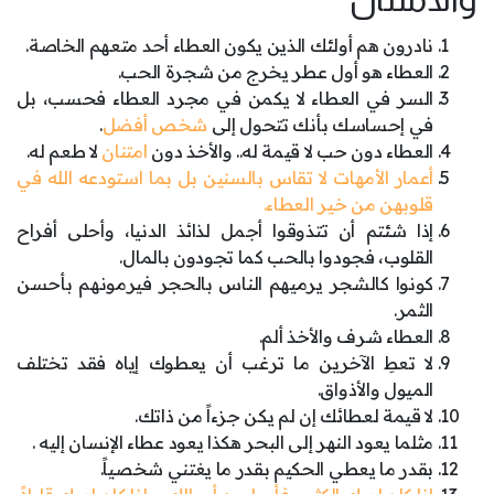
نادرون هم أولئك الذين يكون العطاء أحد متعهم الخاصة.
العطاء هو أول عطر يخرج من شجرة الحب.
السر في العطاء لا يكمن في مجرد العطاء فحسب، بل
في إحساسك بأنك تتحول إلى
شخص أفضل
.
العطاء دون حب لا قيمة له.. والأخذ دون
امتنان
لا طعم له.
أعمار الأمهات لا تقاس بالسنين بل بما استودعه الله في
قلوبهن من خير العطاء.
إذا شئتم أن تتذوقوا أجمل لذائذ الدنيا، وأحلى أفراح
القلوب، فجودوا بالحب كما تجودون بالمال.
كونوا كالشجر يرميهم الناس بالحجر فيرمونهم بأحسن
الثمر.
العطاء شرف والأخذ ألم.
لا تعطِ الآخرين ما ترغب أن يعطوك إياه فقد تختلف
الميول والأذواق.
لا قيمة لعطائك إن لم يكن جزءاً من ذاتك.
مثلما يعود النهر إلى البحر هكذا يعود عطاء الإنسان إليه .
بقدر ما يعطي الحكيم بقدر ما يغتني شخصياً.