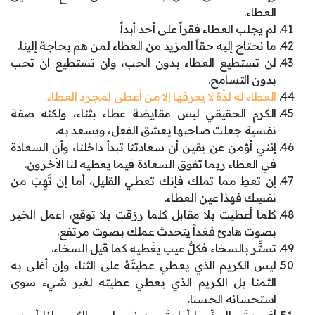
العطاء.
لم يجلب العطاء فقراً على أحد أبداً.
ما نحتاج إليه حقاً المزيد من العطاء لمن هم بحاجة إلينا.
لن تستطيع العطاء بدون الحب، وان تستطيع ان تحب
بدون التسامح.
العطاء له لذّة لا يعرفها إلا من أعطى لمجرد العطاء.
الكرم الحقيقي ليس مقايضة عطاء بثناء، ولكنه صفة
نفسية جعلت صاحبها يعشق الفعل، ويسعد به.
إنني أؤمن عن يقين أن سعادتنا تبدأ داخلنا، وأن السعادة
في العطاء ربما تفوق السعادة فيما يعطيه لنا الأخرون.
إن تعطِ مما تملك فإنك تعطي القليل، أما إن تَهِبَ من
نفسِك فهذا عين العطاء.
كلما أعطيت بلا مقابل كلما رزقت بلا توقع، اعمل الخير
بصوت هادئ فغداً يتحدث عملك بصوت مرتفع.
تستَّر بالسخاء فكلٌّ عيب يغَطيه كما قيل السخاء.
ليس الكريم الذي يعطي عطيتَهُ على الثناء وإن أغلى به
الثمنا بل الكريم الذي يعطي عطيته لغير شيء سوى
استحسانه الحسنا.