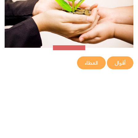
أقوال
العطاء