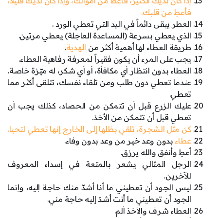
إذا كان لديك الكثير، فأعط من أموالك، وإذا كان لديك قليلاً،
فأعطِ من قلبك.
العطر يبقى دائماً في اليد التي تعطي الورد .
الذي يعطي بسرعة (المساعدة العاجلة) يعطي مرتين.
طريقة العطاء لها أهمية أكثر من
الهدية
.
يجب على المرء أن يكون فقيراً لمعرفة رفاهية العطاء.
العطاء بدون انتظار أي مكافأة، أو أي شكر، له ميّزة خاصة.
عندما تعطي دون طلب ومن تلقاء نفسك، تتلقى أكثر مما
تعطي.
عليك الزرع قبل أن تتمكن من الحصاد، كذلك يجب أن
تعطي قبل أن تتمكن من الأخذ.
كن مثل الشجرة، تلقي بظلها إلى الخارج إنها تعطي لتحيا.
عطاء
بدون وعد خير من وعد بدون وفاء.
أعطِ وأنفق والله يرزق.
الرجل المثالي يشعر بالمتعة في إسداء المعروف
للآخرين.
ليس الجود أن تعطيني ما أنا أشدّ منك حاجة إليه، وإنما
الجود أن تعطيني ما أنت أشدّ إليه حاجة مني.
العطاء شرف والأخذ ألم.