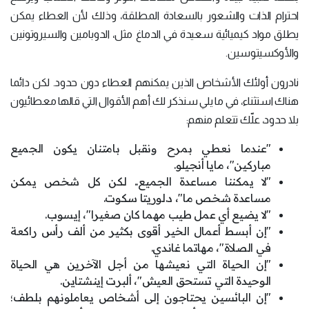
احترام الذات والشعور بالسعادة المطلقة، وذلك لأن العطاء يمكن
يطلق مواد كيميائية سعيدة في الدماغ مثل، الدوبامين والسيروتونين
والأوكسيتوسين.
نادرون أولئك الأشخاص الذين يمكنهم العطاء دون حدود. لكن دائما
هناك استثناء، في ما يلي سنذكر لك أهم الأقوال التي قالها معطائيون
بلا حدود، علّك تتعلم منهم:
"عندما نعطي بمرح ونقبل بامتنان يكون الجميع
مباركين"، مايا أنجيلو.
"لا يمكننا مساعدة الجميع.. لكن كل شخص يمكن
مساعدة شخص ما"، د.لوريتا سكوت.
"لا يضيع أي عمل طيب مهما كان صغيرا"، إيسوب.
"إن أبسط أعمال الخير أقوى بكثير من ألف رأس راكعة
في الصلاة"، مهاتما غاندي.
"إن الحياة التي نعيشها من أجل الآخرين هي الحياة
الوحيدة التي تستحق العيش"، ألبرت إينشتاين.
"إن البائسين يحتاجون إلى أشخاص يعاملونهم بلطف؛