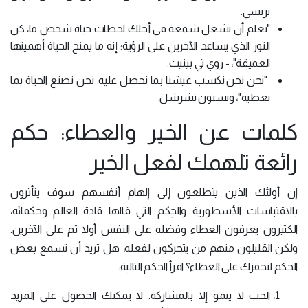
تريسي.
"تعلم أن تشعل شمعة في أحلك لحظات حياة شخص ما، كن
النور الذي يساعد الآخرين على الرؤية؛ إنه ما يمنح الحياة أهميتها
العميقة"، - روي تي بينيت.
"نحن
نحن نكسب عيشنا بما نحصل عليه. نحن نصنع الحياة بما
نعطيه"، ونستون تشرشل.
كلمات عن الخير والعطاء: حكم
رائعة تلهمك لفعل الخير
إن أولئك الذين يتطلعون إلى إلهام أنفسهم سوف يتأثرون
بالاقتباسات الأسطورية والحِكم التي قالها قادة العالم وحكمائه،
الكثيرون يعرفون العطاء وفضله على النفس أولا ثم على الآخرين.
ولكن القليلون منهم من يتحركون لفعله، هل تريد أن تسمع بعض
الحكم لتحفزك على العطاء؟ اقرأ الحكم التالية:
الحب لا ينمو إلا بالمشاركة.
لا يمكنك الحصول على المزيد