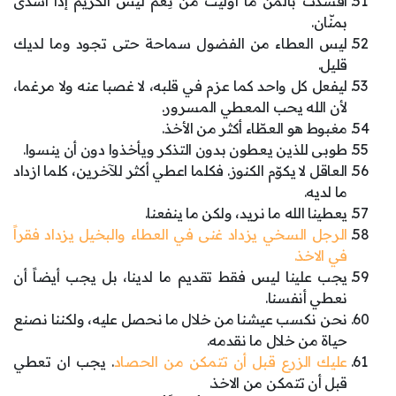
أفسدتَ بالمنِّ ما أوليتَ من نِعم ليس الكريم إذا أسدى
بمنّان.
ليس العطاء من الفضول سماحة حتى تجود وما لديك
قليل.
ليفعل كل واحد كما عزم في قلبه،‏ لا غصبا عنه ولا مرغما،‏
لأن الله يحب المعطي المسرور.
مغبوط هو العطّاء أكثر من الأخذ.
طوبى للذين يعطون بدون التذكر ويأخذوا دون أن ينسوا.
العاقل لا يكوّم الكنوز. فكلما اعطي أكثر للآخرين، كلما ازداد
ما لديه.
يعطينا الله ما نريد، ولكن ما ينفعنا.
الرجل السخي يزداد غنى في العطاء والبخيل يزداد فقراً
في الاخذ.
يجب علينا ليس فقط تقديم ما لدينا، بل يجب أيضاً أن
نعطي أنفسنا.
نحن نكسب عيشنا من خلال ما نحصل عليه، ولكننا نصنع
حياة من خلال ما نقدمه.
عليك الزرع قبل أن تتمكن من الحصاد
. يجب ان تعطي
قبل أن تتمكن من الاخذ.