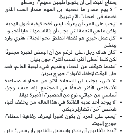
يحتاج النبلاء إلى أن يكونوا طيبين معهم"، أرسطو.
" لا يهم مقدار ما نعطيه؛ بل المهم مقدار الحب اللذي
نضعه في العطاء"، الأم تيريزا.
"يجب على المرء أن يعرف ليس فقط كيفية قبول الهدية،
ولكن ما هي النعمة التي يجب أن يتقاسمها"، مايا أنجيلو.
"كل عمل خيري هو نقطة انطلاق نحو الجنة"، هنري وارد
بيتشر.
"كان هناك رجل، على الرغم من أن البعض اعتبره مجنونًا.
لكن كلما أعطى أكثر، كسب أكثر"، جون بنيان.
"عندما تتوقف عن العطاء وتقديم شيء لبقية العالم، فقد
حان الوقت لإطفاء الأنوار"، جورج بيرنز.
"لا شيء يجلب لي السعادة أكثر من محاولة مساعدة
الأشخاص الأكثر ضعفًا في المجتمع. إنه هدف وجزء
أساسي من حياتي، نوع من المصير"، الأميرة ديانا.
"لا يوجد أحد عديم الفائدة في هذا العالم من يخفف أعباء
شخص آخر"، تشارلز ديكنز.
"يجب على المرء أن يكون فقيراً ليعرف رفاهية العطاء"،
جورج إليوت.
"أعط دائمًا دون أن تتذكر واستقبل دائمًا دون أن تنسى"، براين