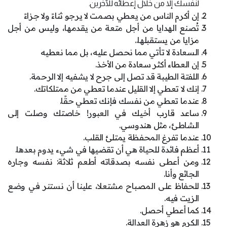
لنفسك إلا من خلال إعطائه للآخرين.
إن أكرم الناس من يعطي بصمت لا يرجو ثناءً ولا جزاءً
تُصنع الهدايا من أجل متعة من يقدمها، وليس من أجل
مزايا من يستقبلها..
السعادة لا تأتي مما نحصل عليه، بل مما نعطيه
إن العطاء أكثر سعادة من الأخذ.
اللفتة الطيبة قد تصل إلى جرح لا يشفيه إلا الرحمة.
إنك لا تعطي إلا القليل عندما تعطي من ممتلكاتك.
عندما تعطي من نفسك فإنك تعطي حقًا.
ساعد قارب أخيك في العبور! خاصتك وصلت إلى
الشاطئ، مثل هندوسي.
عندما تفرغ المحفظة يمتلئ القلب.
أعظم فائدة للحياة هي أن تقضيها في شيء يدوم بعدها.
ومن أعطى نفسه بصدقاته أطعم ثلاثة: نفسه وجاره
الجائع وأنا.
للحفاظ على المصباح مشتعلا، علينا أن نستنر في وضع
الزيت فيه.
كما أعطي أحصل.
الكرم هو زهرة العدالة.