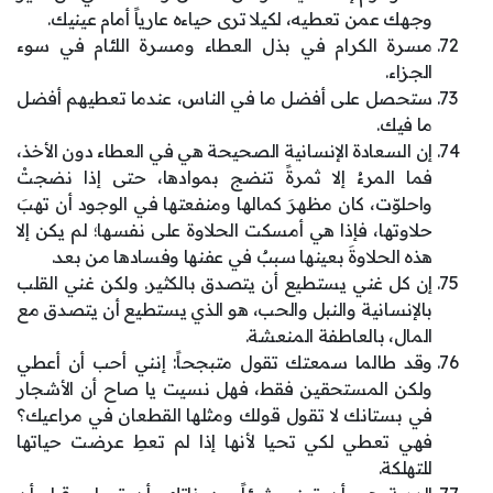
وجهك عمن تعطيه، لكيلا ترى حياءه عارياً أمام عينيك.
مسرة الكرام في بذل العطاء ومسرة اللئام في سوء
الجزاء.
ستحصل على أفضل ما في الناس، عندما تعطيهم أفضل
ما فيك.
إن السعادة الإنسانية الصحيحة هي في العطاء دون الأخذ،
فما المرءُ إلا ثمرةً تنضج بموادها، حتى إذا نضجتْ
واحلوّت، كان مظهرَ كمالها ومنفعتها في الوجود أن تهبَ
حلاوتها، فإذا هي أمسكت الحلاوة على نفسها؛ لم يكن إلا
هذه الحلاوةَ بعينها سببٌ في عفنها وفسادها من بعد.
إن كل غني يستطيع أن يتصدق بالكثير. ولكن غني القلب
بالإنسانية والنبل والحب، هو الذي يستطيع أن يتصدق مع
المال، بالعاطفة المنعشة.
وقد طالما سمعتك تقول متبجحاً: إنني أحب أن أعطي
ولكن المستحقين فقط، فهل نسيت يا صاح أن الأشجار
في بستانك لا تقول قولك ومثلها القطعان في مراعيك؟
فهي تعطي لكي تحيا لأنها إذا لم تعطِ عرضت حياتها
للتهلكة.