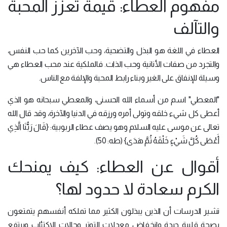
مفهوم العطاء: قيمة تعزز المحبة
والتآلف
العطاء في اللغة هو البذل والتضحية، وحب الآخرين كما حب النفس،
والتجرد من صفات الأنانية وحب الذات. فالملكية عند محب العطاء هي
وسيلة للإنفاق على الغير وبناء رابط المحبة والإلفة مع الناس.
"المعطي" اسم من أسماء الله الحسنى، والمعطي سبحانه هو الذي
أعطى كل شيء خلقه وتولى أمره ورزقه في الدنيا والآخرة، وقد قال الله
تعالى عن موسى عليه السلام وهو يصف عطاء الربوبية: {قَالَ رَبُّنَا الَّذِي
أَعْطَى كُلَّ شَيْءٍ خَلْقَهُ ثُمَّ هَدَى} (طه: 50).
أقوال عن العطاء: كيف يمنحك
الكرم سعادة لا حدود لها؟
تشير الدرسات أن الذين يبذلون الكثير مما تملكه أنفسهم يتمتعون
بصحة قلبية جيدة وانخفاض معدلات التوتر وحالات الاكتئاب ويرتفع