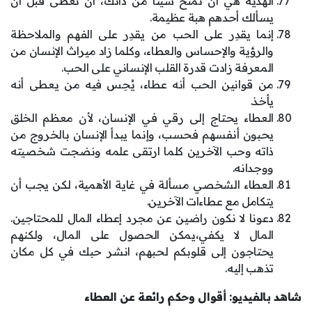
الهدية هي أن تمنح شيئاً من ذاتك، أن تعطى قبل أن
يسألك أحدهم هبة عظيمة.
إنما يقدِر على الحب من يقدِر على الفهم والملاحظة
والرؤية والإحساس والعطاء، وكلما زاد ميراث الإنسان من
المعرفة زادت قدرة القلب الإنساني على الحب.
من قوانين الحب أنه عطاء، يُحِس فيه من يعطى أنه
يأخذ.
العطاء يحتاج إلى رقي في الإنسان، لأن معظم الخلق
يحبون أنفسهم فحسب، وإنما يبدأ الإنسان بالخروج من
ذاته وحب الآخرين كلما ارتقى علمه ونضجت شخصيته
ووجدانه.
العطاء الشخصي مسألة في غاية الأهمية، لكن يجب أن
يتكامل مع عطاءات الآخرين.
دعونا لا نكون راضين عن مجرد إعطاء المال للمحتاجين.
المال لا يكفي،يمكن الحصول على المال، ولكنهم
يحتاجون إلى قلوبكم لحبهم، انشر حبك في كل مكان
تذهب إليه.
شاهد بالفيديو: أقوال وحكم رائعة عن العطاء