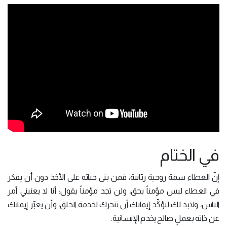
في الختام
إنّ العطاء سمة روحية ربّانية، فمن بنى حياته على الأخذ دون أن يفكر
في العطاء ليس مؤمناً بحق، ولن تجد مؤمناً يقول: أنا لا يعنيني أمر
الناس، ولابد لك لتؤكِّد إيمانك أن تتحرك لخدمة الخلق، وأن يعبِّر إيمانك
عن ذاته بعملٍ صالح يخدم الإنسانية.