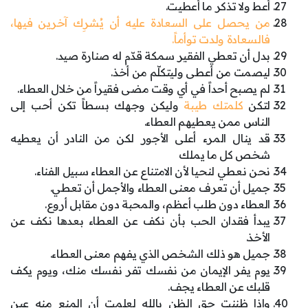
أعط ولا تذكر ما أعطيت.
من يحصل على السعادة عليه أن يُشرِك آخرين فيها،
فالسعادة ولدت توأماً.
بدل أن تعطي الفقير سمكة قدّم له صنارة صيد.
ليصمت من أعطى وليتكلّم من أخذ.
لم يصبح أحداً في أي وقت مضى فقيراً من خلال العطاء.
لتكن
كلمتك طيبة
وليكن وجهك بسطاً تكن أحب إلى
الناس ممن يعطيهم العطاء.
قد ينال المرء أعلى الأجور لكن من النادر أن يعطيه
شخص كل ما يملك
نحن نعطي لنحيا لأن الامتناع عن العطاء سبيل الفناء.
جميل أن تعرف معنى العطاء والأجمل أن تعطي.
العطاء دون طلب أعظم، والمحبة دون مقابل أروع.
يبدأ فقدان الحب بأن نكف عن العطاء بعدها نكف عن
الأخذ.
جميل هو ذلك الشخص الذي يفهم معنى العطاء.
يوم يفر الإيمان من نفسك تفر نفسك منك، ويوم يكف
قلبك عن العطاء يجف.
وإذا ظننت حق الظن بالله لعلمت أن المنع منه عين