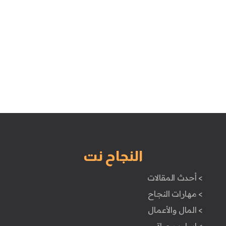
النجاح نت
> أحدث المقالات
> مهارات النجاح
> المال والأعمال