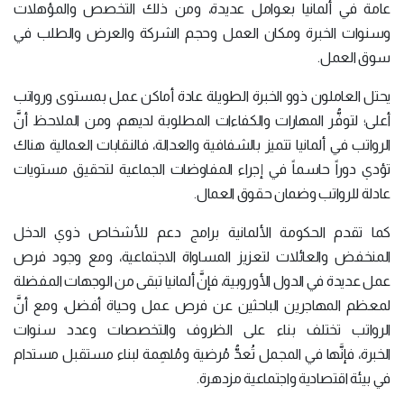
عامة في ألمانيا بعوامل عديدة، ومن ذلك التخصص والمؤهلات
وسنوات الخبرة ومكان العمل وحجم الشركة والعرض والطلب في
سوق العمل.
يحتل العاملون ذوو الخبرة الطويلة عادة أماكن عمل بمستوى ورواتب
أعلى؛ لتوفُّر المهارات والكفاءات المطلوبة لديهم، ومن الملاحظ أنَّ
الرواتب في ألمانيا تتميز بالشفافية والعدالة، فالنقابات العمالية هناك
تؤدي دوراً حاسماً في إجراء المفاوضات الجماعية لتحقيق مستويات
عادلة للرواتب وضمان حقوق العمال.
كما تقدم الحكومة الألمانية برامج دعم للأشخاص ذوي الدخل
المنخفض والعائلات لتعزيز المساواة الاجتماعية، ومع وجود فرص
عمل عديدة في الدول الأوروبية، فإنَّ ألمانيا تبقى من الوجهات المفضلة
لمعظم المهاجرين الباحثين عن فرص عمل وحياة أفضل، ومع أنَّ
الرواتب تختلف بناء على الظروف والتخصصات وعدد سنوات
الخبرة، فإنَّها في المجمل تُعدُّ مُرضية ومُلهِمة لبناء مستقبل مستدام
في بيئة اقتصادية واجتماعية مزدهرة.