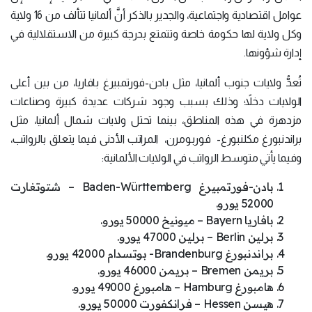
عوامل اقتصادية واجتماعية، والجدير بالذكر أنَّ ألمانيا تتألف من 16 ولاية
وكل ولاية لها حكومة خاصة وتتمتع بدرجة كبيرة من الاستقلالية في
إدارة شؤونها.
تُعدُّ ولايات جنوب ألمانيا، مثل بادن-فورتمبيرغ بافاريا، من بين أعلى
الولايات دخلاً؛ وذلك بسبب وجود شركات عديدة كبيرة وصناعات
مزدهرة في هذه المناطق، بينما تحتل ولايات شمال ألمانيا، مثل
براندنبورغ مكلنبورغ- فوربومرن، المراتب الأدنى فيما يتعلق بالرواتب،
وفيما يأتي متوسط الرواتب في الولايات الألمانية:
بادن-فورتمبيرغ Baden-Württemberg – شتوتغارت
52000 يورو.
بافاريا Bayern – ميونيخ 50000 يورو.
برلين Berlin – برلين 47000 يورو.
براندنبورغ Brandenburg- بوتسدام 42000 يورو.
بريمن Bremen – بريمن 46000 يورو.
هامبورغ Hamburg – هامبورغ 49000 يورو.
هيسن Hessen – فرانكفورت 50000 يورو.