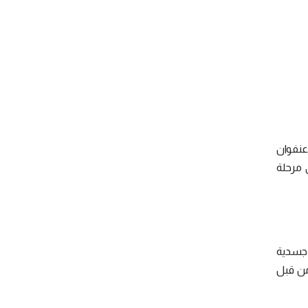
 عنفوان
 مرحلة
 جسدية
من قبل