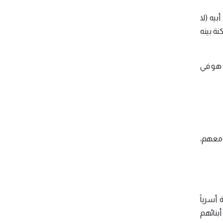
بيه (لا
نة بينه
 هو في
ل معهم،
أسرياً
أبنائهم