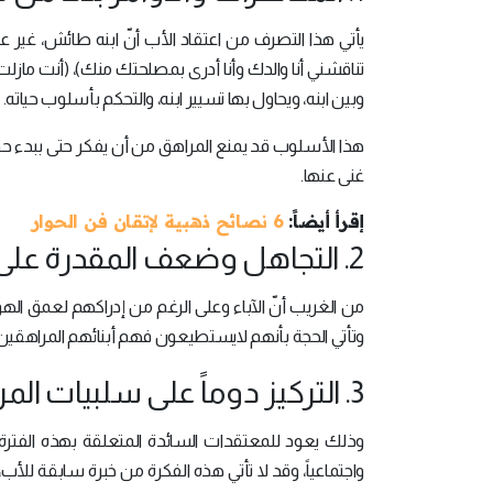
يأتي هذا التصرف من اعتقاد الأب أنّ ابنه طائش، غير عقل
تناقشني أنا والدك وأنا أدرى بمصلحتك منك)، (أنت مازلت
وبين ابنه، ويحاول بها تسيير ابنه، والتحكم بأسلوب حياته.
هذا الأسلوب قد يمنع المراهق من أن يفكر حتى ببدء حوار
غنى عنها.
إقرأ أيضاً:
6 نصائح ذهبية لإتقان فن الحوار
2. التجاهل وضعف المقدرة على التواصل:
من الغريب أنّ الآباء وعلى الرغم من إدراكهم لعمق الهوة
وتأتي الحجة بأنهم لايستطيعون فهم أبنائهم المراهقين
3. التركيز دوماً على سلبيات المراهق وتجاهل إيجابياته:
وذلك يعود للمعتقدات السائدة المتعلقة بهذه الفترة ا
واجتماعياً، وقد لا تأتي هذه الفكرة من خبرة سابقة للأ