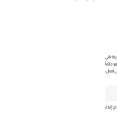
اة التي
و دائماً
المال،
دم إليك