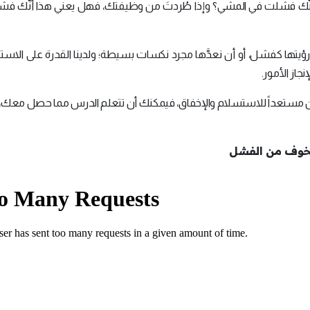
ا أنَّك فشلت في المشي؟ وإذا طُردتَ من وظيفتك، فهل يعني هذا أنَّك ف
 رؤيتها كفشل، أو أن نعدَّها مجرد نكسات بسيطة؛ ولدينا القدرة على الاست
از الأمور.
 مستعداً للاستسلام والإخفاق، فيمكنك أن تتعلم الدرس مما حصل معك، و