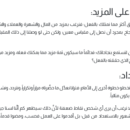
حقيق أكثر مما نمتلك بالفعل؛ فنرغب بمزيد من المال والشهرة والعملاء وال
نجاح بمجرد أن نصل إلى مقياس معين؛ ولكن حتى لو وصلنا إلى ذلك المق
لتستمع بنجاحاتك؛ فدائماً ما سيكون ثمة مزيد مما يمكنك فعله، ومزيد من 
 الذي حققته بالفعل؟
و خطوة أخرى إلى الأمام؛ فترانا نعدِّل ما حضَّرناه مراراً وتكراراً، ونتردد، و
كون مثالياً.
لا نرغب أن يرى أي شخص نقاط ضعفنا؛ لأنَّ ذلك سيظهر كم أنَّنا لسنا جيد
بالشعور بالاستعداد من قبل؛ بل أقدموا على العمل فحسب، ومضوا قدماً، و