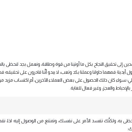
اهدين إلى تحقيق النجاح بكل ما أوتينا من قوة وطاقة، ونعمل بجد لنحظى بالحي
ناول أيدينا؛ فمهما حاولنا وعملنا بكد وتعب، لا يبدو أنَّنا قادرون على تحقيقه؛ فه
الي؛ سواء كان ذلك الحصول على بعض العملاء الآخرين، أم اكتساب مزيد من 
 بالإحباط والعجز، وغير فعال للغاية.
ذه وتحظى به، ولكنَّك تفسد الأمر على نفسك، وتمتنع من الوصول إليه؛ لذا، نق
ك: