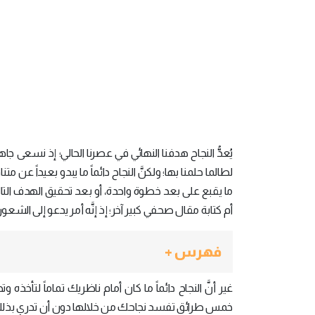
يُعدُّ النجاح هدفنا النهائي في عصرنا الحالي؛ إذ نسعى ج
لطالما حلمنا بها؛ ولكنَّ النجاح دائماً ما يبدو بعيداً عن مت
ما يقبع على بعد خطوة واحدة، أو بعد تحقيق الهدف الت
أم كتابة مقال صحفي كبير آخر؛ إذ إنَّه أمر يدعو إلى الشعور
فهرس +
غير أنَّ النجاح دائماً ما كان أمام ناظريك تماماً لتأخ
خمس طرائق تفسد نجاحك من خلالها دون أن تدري بذل