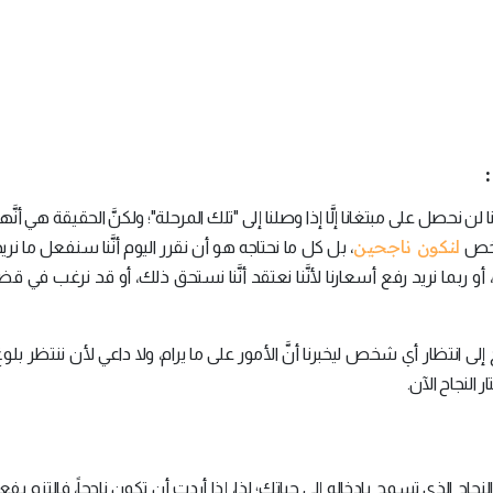
لن نحصل على مبتغانا إلَّا إذا وصلنا إلى "تلك المرحلة"؛ ولكنَّ الحقيقة هي أنَّ
لنكون ناجحين
 شخص
، بل كل ما نحتاجه هو أن نقرر اليوم أنَّنا سنفعل ما نريد
و ربما نريد رفع أسعارنا لأنَّنا نعتقد أنَّنا نستحق ذلك، أو قد نرغب في قضا
إلى انتظار أي شخص ليخبرنا أنَّ الأمور على ما يرام، ولا داعي لأن ننتظر بلو
 النجاح الآن.
نجاح الذي تسمح بإدخاله إلى حياتك؛ لذا، إذا أردت أن تكون ناجحاً، فالتزم ب