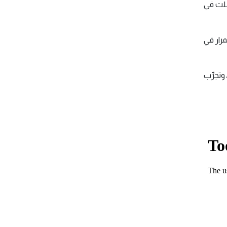
شلت في
مرار في
تجرِّب