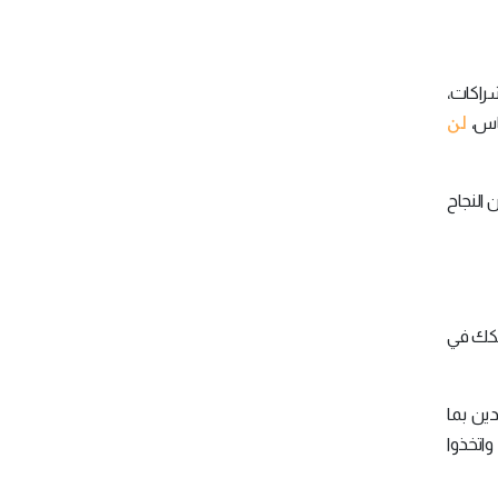
شراكات،
لن
ياس،
النجاح
نشكك في
ين بما
اتخذوا