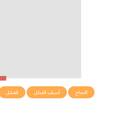
النجاح
أسباب الفشل
الفشل