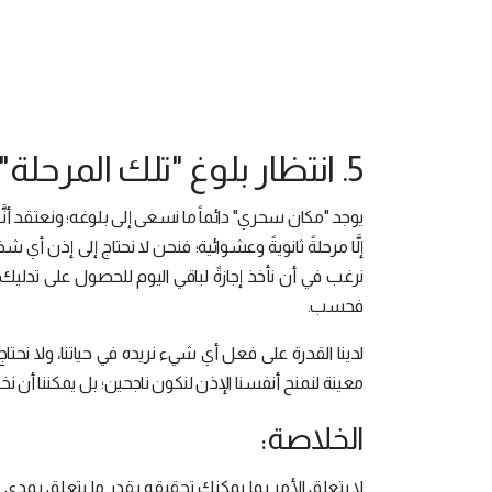
5. انتظار بلوغ "تلك المرحلة":
يوجد "مكان سحري" دائماً ما نسعى إلى بلوغه؛ ونعتقد أنَّنا 
إلَّا مرحلةً ثانويةً وعشوائية؛ فنحن لا نحتاج إلى إذن أي
نرغب في أن نأخذ إجازةً لباقي اليوم للحصول على تدليك، أ
فحسب.
لدينا القدرة على فعل أي شيء نريده في حياتنا، ولا نحتاج 
معينة لنمنح أنفسنا الإذن لنكون ناجحين؛ بل يمكننا أن نختار
الخلاصة:
لا يتعلق الأمر بما يمكنك تحقيقه بقدر ما يتعلق بمدى ال