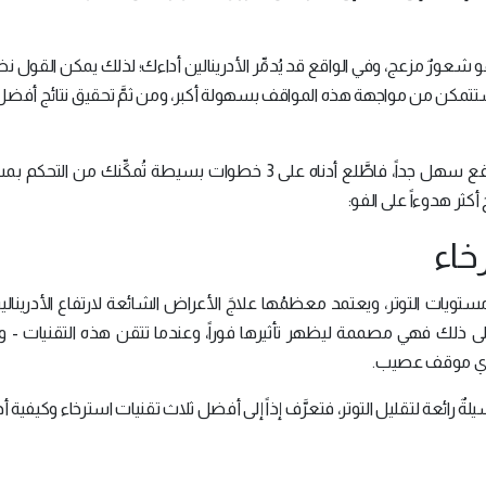
 مزعج، وفي الواقع قد يُدمِّر الأدرينالين أداءك؛ لذلك يمكن القول نظريا
فستتمكن من مواجهة هذه المواقف بسهولة أكبر، ومن ثمَّ تحقيق نتائج أفضل
على الرغم من أنَّ هذا كله قد يبدو صعباً إلا أنَّه في الواقع سهل جداً، فاطَّلع أدناه على 3 خطوات بسيطة تُمكِّن
كثر هدوءاً على الفو:
خاء
تويات التوتر، ويعتمد معظمُها علاجَ الأعراض الشائعة لارتفاع الأدرينال
إلى ذلك فهي مصممة ليظهر تأثيرها فوراً، وعندما تتقن هذه التقنيات - و
 أي موقف عصيب.
ٌ رائعة لتقليل التوتر، فتعرَّف إذاً إلى أفضل ثلاث تقنيات استرخاء وكيفية أدا