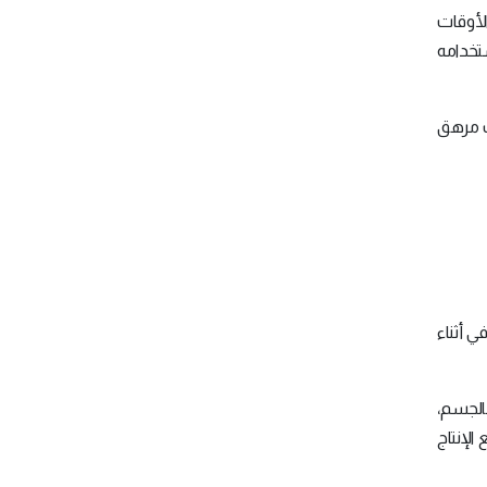
لأوقات
تخدامه
ف مرهق
ي أثناء
رٌّ جداً بالجسم،
الإنتاج