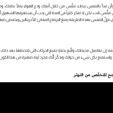
أن تبدأ بالتنفس ببطء، تنفَّس من خلال أنفك ودع الهواء يملأ بطنك، وح
ُّس ثابت، لكن لا تفكر كثيراً في المدة التي يجب أن يستغرقها الشهيق أو 
 فإنَّ التنفس بهذه الطريقة يمنع الارتفاع المفاجئ للأدرينالين ويخفض ض
ه إلى تفاصيل محيطك، واتَّبع بدقةٍ جميع الحركات التي تلاحظها، بعد ذلك رك
ستمتع بكل شيء من حولك وتذكَّر أنَّك مجرد لَبِنة صغيرة من هذا الكون ا