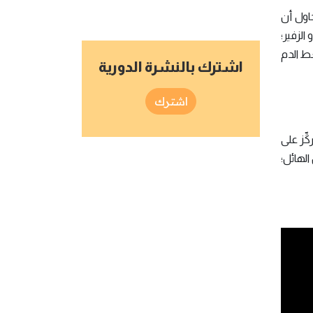
اول أن
الزفير؛
غط الدم
اشترك بالنشرة الدورية
اشترك
ِّز على
لهائل؛