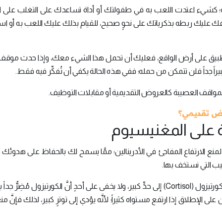
ة؛ كشيء اعتدت اللعب به في طفولتك أو أداة تساعدك على التغلب على ا
فك عليك ربطه بذكرياتك على نحوٍ صحيح، للقيام بذلك عليك اللعب به أو اس
بيق على أرض الواقع، فعليك أن تحمل هذا الشيء معك، وإذا حدث موق
راً جداً فلن تتمكن من حمله؛ ففي هذه الحالة يكفي أن تُفكِّر فيه فقط.
مواقف العصيبة كالعروض التقديمية أو مقابلات التوظيف.
رض تقديمي؟
وية على المغنيسيوم
نع الارتفاع المفاجئ في الأدرينالين؛ ممَّا يسمح لك بالحفاظ على هدوئك ف
اليب التي نستخف بها.
لقد ثبت أنَّ المغنيسيوم يقلل من مستويات هرمون الكورتيزول (Cortisol) إلى حدٍّ كبير، ولا يخفى على أحدٍ أنَّ الكورتيزول مُضِ
ى الإطلاق إذا ارتفع مستواه كثيراً؛ لأنَّه يؤدي إلى توترٍ كبير، لذلك فإنَّ منع 