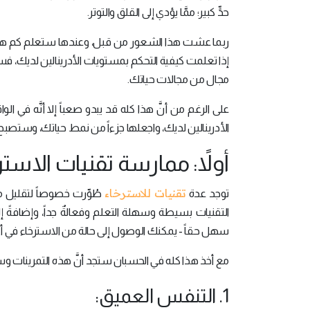
حدٍّ كبير؛ ممَّا يؤدي إلى القلق والتوتر.
ربما عشت هذا الشعور من قبل، وعندها ستعلم كم هو شعورٌ
إذا تعلمت كيفية التحكم بمستويات الأدرينالين لديك، 
مجال من مجالات حياتك.
الأدرينالين لديك، واجعلها جزءاً من نمط حياتك، وستصبح أ
أولاً: ممارسة تقنيات الاستر
تقنيات للاسترخاء
توجد عدة
طُوِّرت خصوصاً لتقليل مس
التقنيات بسيطة وسهلة التعلم وفعالةٌ جداً، وإضافةً 
سهل حقاً - يمكنك الوصول إلى حالة من الاسترخاء في
مع أخذ هذا كله في الحسبان ستجد أنَّ هذه التمرينات وسيلة
1. التنفس العميق: