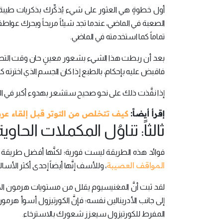
أول خطوةٍ هي العثور على شيء يُذكِّرك بذكريات طيب
الصعبة في الماضي، عندما تجد شيئاً مريحاً ويحرك عواط
تماماً كما استخدمته في الماضي.
بعد أن ربطت هذا الشيء بشعور معينٍ حان وقت التط
فاقبض عليه بإحكام، بالطبع إذا كان الجسم الذي اخترته كبي
إذا نفَّذت ذلك على نحو صحيح ستشعر بهدوء أكبر في ال
إقرأ أيضاً:
كيف تتخلص من التوتر قبل إلقاء ع
ثالثاً: تناوُل المكملات الحا
فوائد هذه الطريقة ليست فورية؛ لكنَّها أفضل طريقة لم
المواقف العصيبة
، وللأسف إنَّها أيضاً إحدى أكثر الأس
إلى جانب الأدرينالين نفسه؛ فإنَّ الكورتيزول أسوأ هرمون عل
المفرط للكورتيزول سيعزز شعورك بالاسترخاء.