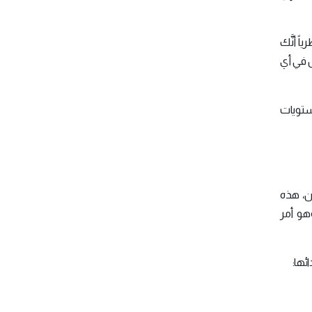
ً أنَّك
 في أي
ك من التحكم بمستويات
ين، هذه
هو أمر
ئها: