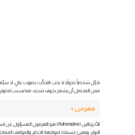
تخيَّل شخصاً خجولاً لا يحب التحدُّث بصوت عالٍ، لا سيّ
فمن المحتمل أن يشعر بخوف شديد؛ مما يسبب له توتراً شد
فهرس +
الأدرينالين (Adrenaline) هو الهرمون
التوتر، ويهيئ جسمك لمواجهة الخطر والمواقف المفاجئة،