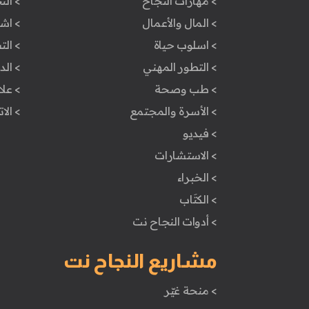
> مهارات النجاح
> الن
> المال والأعمال
> اش
> اسلوب حياة
> ال
> التطور المهني
> ال
> طب وصحة
> علا
> الأسرة والمجتمع
> الا
> فيديو
> الاستشارات
> الخبراء
> الكتَاب
> أدوات النجاح نت
مشاريع النجاح نت
> منحة غيّر