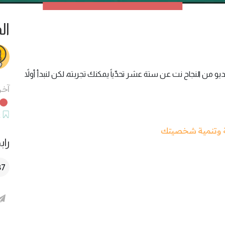
ال
 من النجاح نت عن ستة عشر تحدِّياً يمكنك تجربته، لكن لنبدأ أولاً
آخر
ح
راب