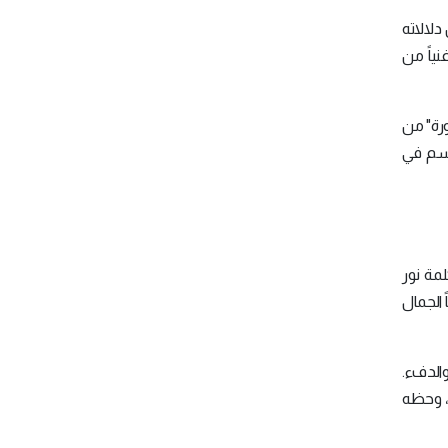
لالاته
نياً من
ورة" من
ظ لهذا الاسم في
مة نور
 الجمال
والدفء.
ن، وحظه