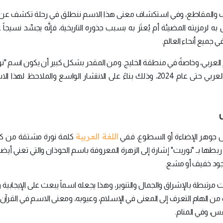
روف والمقاطع، وفي استكشاف معنى هذا الاسم ننطلق في رحلة تكشف عن د
لرمزيته المضيئة أم يُعتَز به بسبب جذوره التاريخية، فإنَّه يجسِّد نسيجاً غ
ي جميع أنحاء العالم.
الم العربي، وخاصةً في منطقة الخليج. ومن المقدر بشكل كبير أن يكون اسم "ن
بين الأسماء الأكثر شيوعًا واستخدامًا في دول الخليج العربي حتى عام 2024، وذلك بناءً على الانتشار الواسع والملاح
اللغة العربية
قل جوهر الإضاءة أو السطوع، ففي
كلمة نورة مشتقة من كل
 ربطها بـ "نوريت" إشارة إلى الزهرة المعروفة باسم الحوذان والتي تعني أيضاً
 وجود خفيف أو مشع.
رتبطة بالإشراق والجمال والتنوير، وهذا يجعله اسماً يبعث على الإيجابية 
ك من الهام التعرف إلى المعنى في الإسلام، وعيوبه، ومعنى الاسم في القرآ
نفس، وفي المنام.