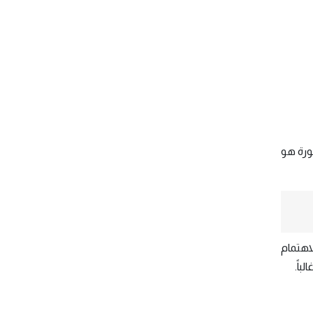
نورة هو
اهتمام
باً.