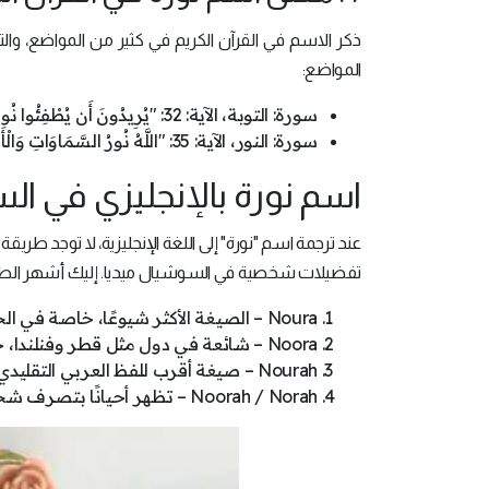
ذكر الاسم في القرآن الكريم في كثير من المواضع، والت
المواضع:
سورة: التوبة، الآية: 32: "يُرِيدُونَ أَن يُطْفِئُوا نُورَ اللَّهِ بِأَفْوَاهِهِمْ وَيَأْبَى اللَّهُ إِلَّا أَن يُتِمَّ نُورَهُ".
سورة: النور، الآية: 35: "اللَّهُ نُورُ السَّمَاوَاتِ وَالْأَرْضِ".
اسم نورة بالإنجليزي في الس
عند ترجمة اسم "نورة" إلى اللغة الإنجليزية، لا توجد طريقة
تفضيلات شخصية في السوشيال ميديا. إليك أشهر الطرق 
Noura – الصيغة الأكثر شيوعًا، خاصة في الخليج.
Noora – شائعة في دول مثل قطر وفنلندا، حيث يُستخدم الحرف "oo" كبديل لنطق الواو.
Nourah – صيغة أقرب للفظ العربي التقليدي، وتُستخدم غالبًا في الحسابات الرسمية أو الأسماء الكاملة.
Noorah / Norah – تظهر أحيانًا بتصرف شخصي على منصات مثل Instagram وTwitter.