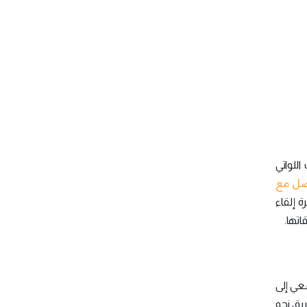
للواتي
صل مع
 إلقاء
اتها.
سعي إلى
ريق نحو