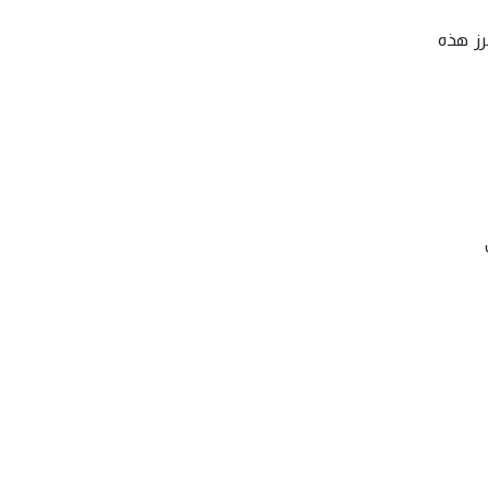
برز هذه