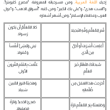
اللغة العربية
إحياء
. ومن مسرحياته المعروفة: "مصرع كليوبترا"،
و"الست هدى"، و"علي بك الكبير"، ومن كتبه: "أسواق الذهب"، و"دول
العرب وعظماء الإسلام"، ومن أشهر أشعاره:
كادَ المُعَلِّمُ أَن يَكونَ
قُم لِلمُعَلِّمِ وَفِّهِ التَبجيلا
رَسولا.
أَعَلِمتَ أَشرَفَ أَو أَجَلَّ
يَبني وَيُنشِئُ أَنفُساً
مِنَ الَّذي
وَعُقولا.
سُبحانَكَ اللَهُمَّ خَيرَ
عَلَّمتَ بِالقَلَمِ القُرونَ
مُعَلِّمٍ
الأولى.
أَخرَجتَ هَذا العَقلَ مِن
وَهَدَيتَهُ النورَ المُبينَ
ظُلُماتِهِ
سَبيلا.
صَدِئَ الحَديدُ وَتارَةً
وَطَبَعتَهُ بِيَدِ المُعَلِّمِ تارَةً
مَصقولا.