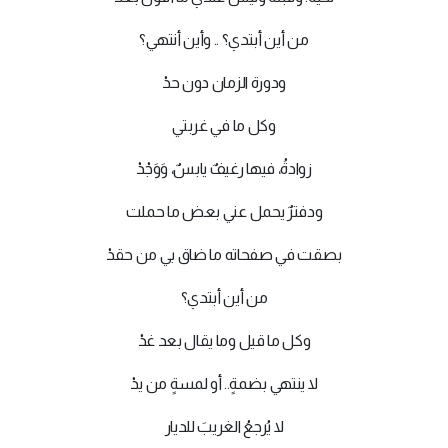
من أين أبتدي؟ .. وأين أنتهي؟
ودورة الزمان دون حدْ
وكل ما في غربتي
زوادةُ، فيها رغيفٌ يابسٌ، وَوَجْدْ
ودفترٌ يحمل عني بعض ما حملت
بصقت في صفحاته ما ضاق بي من حقدْ
من أين أبتدي؟
وكل ما قيل وما يقال بعد غدْ
لا ينتهي بضمةٍ.. أو لمسةٍ من يدْ
لا يُرجعُ الغريبَ للديار