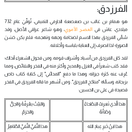
الفرزدق:
هو همام بن غالب بن صعصعة الدارمي التميمي، تُوفِّيَ عام 732
العصر الأموي
ميلادي، عاش في
، وهو شاعر عراقي الأصل، وقد
سُمِّي الفرزدق بهذا الاسم لضخامة وجهه وتهجمه؛ فلم يكن حَسَنَ
الصورةِ؛ لذا انصرف إلى العناية بلباسه وأخلاقه.
لقد كان الفرزدق من أسياد وأشراف قومه، ومن فحول الشعراء آنذاك؛
فقد كتب شعراً في الغزل والمديح وأكثر منه في الفخر والنقائض، ومما
عُرِف عنه كثرة جيزاته؛ وهذا ما دفع "المدائني" إلى كتابة كتاب خاص
بزيجاته، وسمَّاه "مناكح الفرزدق". ومن أشهر ما قاله الفرزدق في الفخر
قصيدة في علي بن الحسين:
هَذا الَّذي تَعرِفُ البَطْحاءُ
وَالبَيْتُ يعْرِفُهُ وَالحِلُّ
وَطْأتَهُ
وَالحَرَمُ.
هذا ابنُ خَيرِ عِبادِ الله
هذا التَّقيِّ النَّقيِّ الطّاهِرُ