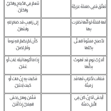
تَنَعمُ فِي الدِّيبَاجِ والحُلِيِّ
تَعَلَّقَ قَلبِي طَفلَةً عَرَبِيَّةً
والحُلَلْ.
لَهَا مُقلَةٌ لَو أَنَّهَا نَظَرَت
إِلى رَاهِبٍ قَد صَامَ للهِ
بِهَا
وابتَهَلْ.
لأصبَحَ مَفتُوناً مُعَـنًّى
كَأَن لَمْ يَصُمْ للهِ يَوماً
بِحُبِّهَا
ولَمْ يُصَلْ.
أَلا رُبَّ يَومٍ قَد لَهَوتُ
إِذَا مَا أَبُوهَا لَيلَة غَابَ أَو
بِذلِّهَا
غَفَلْ.
فَقَالَت لأَترَابٍ لَهَا قَد
فَكَيفَ بِهِ إِنْ مَاتَ أَو
رَمَيتُهُ
كَيفَ يُحتَبَلْ.
أَيَخفَى لَنَا إِنْ كَانَ فِي
فَقُلنَ وهَل يَخفَى
اللَّيلِ دَفنُهُ
الهِلالُ إِذَا أَفَلْ.