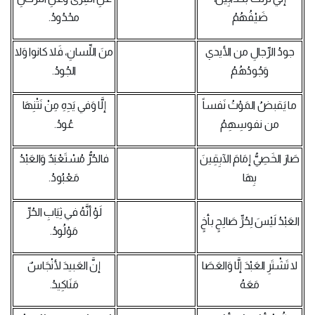
ضَيْفُهُمُ
محْدُودُ.
جودُ الرِّجالِ من الأيدي
منَ اللِّسانِ، فَلا كانوا وَلا
وَجُودُهُمُ
الجُودُ.
ما يَقبضُ المَوْتُ نَفساً
إلَّا وَفي يَدِهِ مِنْ نَتْنِهَا
من نفوسِهِمُ
عُودُ.
صَارَ الخَصِيُّ إمَامَ الآبِقِينَ
فالحُرُّ مُسْتَعْبَدٌ وَالعَبْدُ
بِهَا
مَعْبُودُ.
لَوْ أنَّهُ في ثِيَابِ الحُرِّ
العَبْدُ لَيْسَ لِحُرٍّ صَالِحٍ بأخٍ
مَوْلُودُ.
لا تَشْتَرِ العَبْدَ إلَّا وَالعَصَا
إنَّ العَبيدَ لأنْجَاسٌ
مَعَهُ
مَنَاكِيدُ.