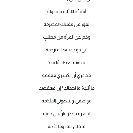
آمنتُ باللذَّات مسلولةً
تفور من مقلتك المضرمه
وكم لدى المرأة من مطلبٍ
في جوع عينيها له ترجمة
شهيَّة العطر. أنا ماردٌ
فحاذري أن تكسري قمقمه
ما أنتِ؟ ما نهداكِ؟ إن قهقهت
عواصفي، وشهوتي الملْجَمه
لا يعرف الطوفانُ في جرفِهِ
ما حلل الله.. وما حرَّمَه