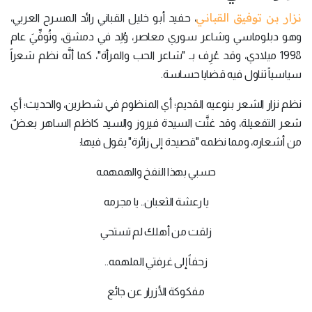
نزار بن توفيق القباني
، حفيد أبو خليل القباني رائد المسرح العربي،
وهو دبلوماسي وشاعر سوري معاصر، وُلِد في دمشق، وتُوفِّيَ عام
1998 ميلادي، وقد عُرِف بـ "شاعر الحب والمرأة"، كما أنَّه نظم شعراً
سياسياً تناول فيه قضايا حساسة.
نظم نزار الشعر بنوعيه القديم؛ أي المنظوم في شطرين، والحديث؛ أي
شعر التفعيلة، وقد غنَّت السيدة فيروز والسيد كاظم الساهر بعضٌ
من أشعاره، ومما نظمه "قصيدة إلى زائرة" يقول فيها:
حسبي بهذا النفخ والهمهمه
يا رعشة الثعبان.. يا مجرمه
زلقت من أهلك لم تستحي
زحفاً إلى غرفتي الملهمه..
مفكوكة الأزرار عن جائع