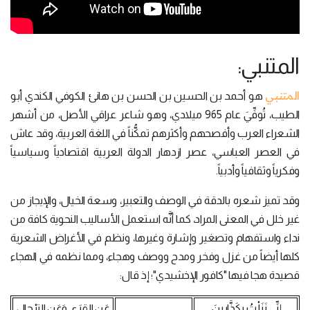
المتنبي:
المتنبي
هو أحمد بن الحسين بن الحسن بن هانئ الكوفي الكندي أبو
الطيب، تُوفِّيَ عام 965 ميلادي، وهو شاعر عراقي الأصل، من أشهر
الشعراء العرب وأفصحهم وأكثرهم تمكُّناً في اللغة العربية، وقد عاش
في العصر العباسي، عصر ازدهار الدولة العربية اقتصادياً وسياسياً
وفكرياً وثقافياً وأدبياً.
وقد تميز شعره بالدقة في الوصف والتعبير، وسعة الخيال، والإيجاز من
غير خلل في المعنى المراد، كما أنَّه استعمل الأساليب النحوية كافة من
نداء واستفهام وتصغير وإشارة وغيرها، ونظم في الأغراض الشعرية
كلها أيضاً من غزل وفخر ومدح ووصف وهجاء، ومما نظمه في الهجاء
قصيدة هجا فيها "كافور الإخشيدي"؛ إذ قال:
إنِّي نَزَلْتُ بكَذَّابِينَ،
عَنِ القِرَى وَعَنِ الترْحالِ