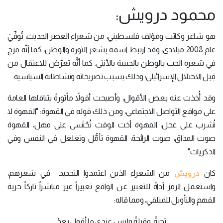
محمود درويش:
هو شاعر وكاتب ومؤلف فلسطيني، من شعراء العصر الحديث، تُوفِّيَ
عام 2008 ميلادي، وقد ارتبط اسمه بشعر الثورة والوطن، كما أنَّه مزج
في شعره الحب بالوطن بالحبيبة بالأنثى. كما أنَّه تعرَّض للاعتقال من
قِبل الاحتلال الإسرائيلي؛ وذلك بسبب تصريحاته ونشاطاته السياسية.
وقد أُخذت عنه بعض الأقوال، وأصبحت أقولاً مأثورةً يتناقلها العامة
على مواقع التواصل الاجتماعي، ومن ذلك قوله في القهوة: "القهوة لا
تُشرب على عجل، القهوة أخت الوقت تُحْتَسى على مهل، القهوة
صوت المذاق، صوت الرائحة، القهوة تأمُّل وتغلغل في النفس وفي
الذكريات".
درويش
كان
من الشعراء الذين اعتمدوا التجديد في شعرهم،
واستعمل الرمز أداةً للتعبير عن الواقع تعبيراً غير مباشراً تاركاً حرية
الفهم والتأويل للمتلقي، ومما قاله:
تحيةً. وقبلةً وليس عندي ما أقول بعدْ