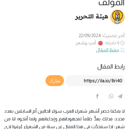
المؤلف
هيئة التحرير
آخر تحديث:
22/09/2024
أدب وشعر
6 دقيقة
حفظ المقال
رابط المقال
Article Link
شارك
لا يمكننا حصر أشهر شعراء العرب سواء الحاليين أم السابقين بعدد
محدد؛ فذلك يعدُّ ظلماً لمجهوداتهم وإبداعاتهم ولما أنتجوه لنا من
شعر؛ لذا سنتحدَّث في هذا المقال عن ستة من الشعراء عُرِفوا لدى