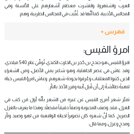
العرب واشتهروا، وانتشرت معظم أشعارهم على الألسنة وفي
المجالس الأدبية، كما أنَّها قد غُنِّيَت في المجالس الطربية، وهم:
فهرس +
امرؤ القيس:
امرؤ القيس هو جندح بن حُجر بن الحارث الكندي، تُوفِّيَ عام 540 ميلادي،
وقد عاش في عصر الجاهلية، وهو شاعر يمني الأصل، ومن الشعراء
الذين كتبوا المعلقات وعُرفوا بجودة شعرهم. وعاش امرؤ القيس حياة
لاهيةً طائشةً إلى أن قُتِل أبيه وقرر الأخذ بالثأر.
تميَّز شعر أمرئ القيس عن غيره من الشعر بأنَّه أول مَن كتب في
الغزل، فقد وصف المحبوبة وصفاً دقيقاً مفصلاً؛ وهذا ما يعرف بالغزل
الصريح. كما أنَّ شعره كان تصويراً لحياته الواقعية من لهو وصيد وثأر
ومدح وغزل، ومما قال: