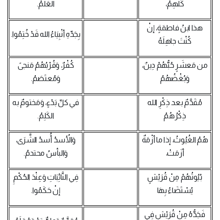
كُلهِمُ،
العَلَمُ.
هذا ابنُ فاطمَةٍ، إنْ
بِجَدِّهِ أنْبِيَاءُ الله قَدْ خُتِمُوا.
كُنْتَ جاهِلَهُ
من مَعشَرٍ حُبُّهُمْ دِينٌ،
كُفْرٌ، وَقُرْبُهُمُ مَنجىً
وَبُغْضُهُمُ
وَمُعتَصَمُ.
مُقَدَّمٌ بعد ذِكْرِ الله
في كلِّ بَدْءٍ، وَمَختومٌ به
ذِكْرُهُمُ
الكَلِمُ.
هُمُ الغُيُوثُ، إذا ما أزْمَةٌ
وَالأُسدُ أُسدُ الشَّرَى،
أزَمَتْ،
وَالبأسُ محتدمُ.
بُيُوتُهُمْ مِنْ قُرَيْشٍ
فِي‌ النَّائِبَاتِ وَعِنْدَ الحُكْمِ
يُسْتَضَاءُ بِهَا
إنْ حَكَمُوا.
فَجَدُّهُ مِنْ قُرَيْشٍ فِي‌