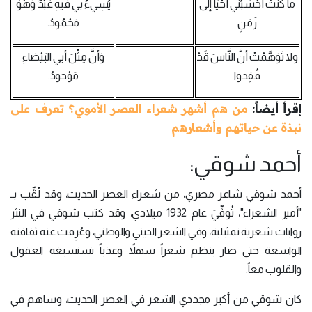
ما كُنتُ أحْسَبُني أحْيَا إلى
يُسِيءُ بي فيهِ عَبْدٌ وَهْوَ
زَمَنٍ
مَحْمُودُ.
ولا تَوَهَّمْتُ أنَّ النَّاسَ قَدْ
وَأنَّ مِثْلَ أبي البَيْضاءِ
فُقِدوا
مَوْجودُ.
إقرأ أيضاً:
من هم أشهر شعراء العصر الأموي؟ تعرف على
نبذة عن حياتهم وأشعارهم
أحمد شوقي:
أحمد شوقي شاعر مصري، من شعراء العصر الحديث، وقد لُقِّب بـ
"أمير الشعراء"، تُوفِّيَ عام 1932 ميلادي، وقد كتب شوقي في النثر
روايات شعرية تمثيلية، وفي الشعر الديني والوطني، وعُرِفت عنه ثقافته
الواسعة حتى صار ينظم شعراً سهلاً وعذباً تستسيغه العقول
والقلوب معاً.
كان شوقي من أكبر مجددي الشعر في العصر الحديث، وساهم في