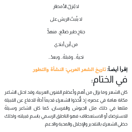
لا يُنزلُ الأمطار
لا ينُبتُ الريش على
جناح طير ضائع.. منهدّْ
من أين أبتدي
تحيةً... وقبلةً... وبعدْ…
إقرأ أيضاً:
تاريخ الشعر العربي: النشأة والتطور
في الختام:
كان الشعر وما يزال من أهم وأعظم الفنون العربية، وقد احتل الشاعر
مكانة هامة في عصره؛ إذ اتُّخذوا الشعراء قديماً أداةً للدفاع عن القبيلة
مثلها في ذلك مثل الجيوش والفرسان، كما كان الشاعر وسيلةً
للاسترضاء أو الاستعطاف؛ فهو الناطق الرسمي باسم قبيلته؛ ولذلك
حظي الشعراء بالتقدير والإجلال والمحبة والدعم.