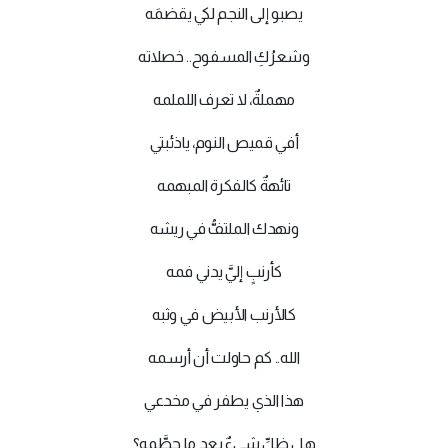
يصبو إلى النجم لكي يقضمَه
وشعرُكِ المسفوح.. خصلاته
مهملةٌ، لا تعرف اللملمه
أفي قميص النوم، ياذئبتي
تائهةٌ كالفكرة المبهمه
ونهدك الملتفُّ في ريشه
كأرنبٍ إليَّ يدني فمه
كالأرنب الأبيض في وثبه
الله.. كم حاولت أن أرسمه
هذا الذي يطفر في مخدعي
هل ظلِّ شيءٌ بعد ما حطَّمه؟