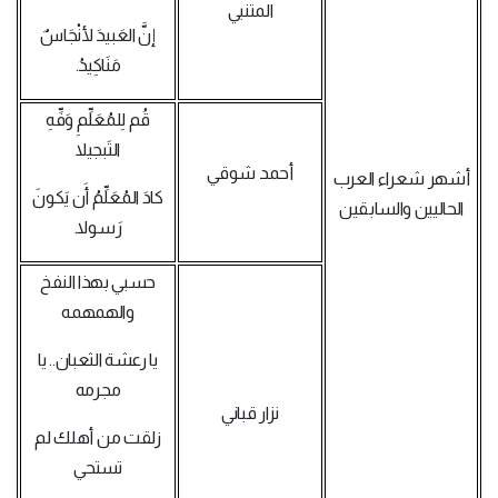
المتنبي
إنَّ العَبيدَ لأنْجَاسٌ
مَنَاكِيدُ.
قُم لِلمُعَلِّمِ وَفِّهِ
التَبجيلا
أحمد شوقي
أشهر شعراء العرب
كادَ المُعَلِّمُ أَن يَكونَ
الحاليين والسابقين
رَسولا.
حسبي بهذا النفخ
والهمهمه
يا رعشة الثعبان.. يا
مجرمه
نزار قباني
زلقت من أهلك لم
تستحي