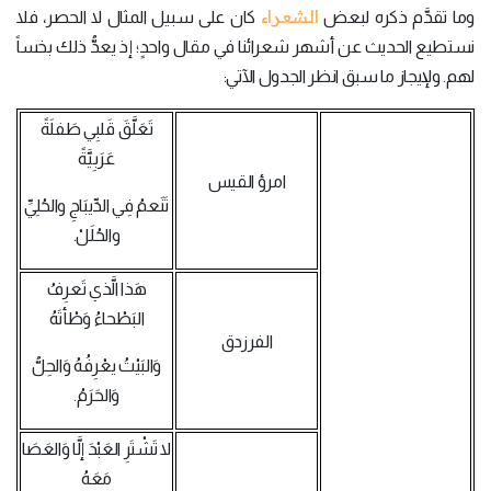
الشعراء
وما تقدَّم ذكره لبعض
كان على سبيل المثال لا الحصر، فلا
نستطيع الحديث عن أشهر شعرائنا في مقال واحدٍ؛ إذ يعدُّ ذلك بخساً
لهم. ولإيجاز ما سبق انظر الجدول الآتي:
تَعَلَّقَ قَلبِي طَفلَةً
عَرَبِيَّةً
امرؤ القيس
تَنَعمُ فِي الدِّيبَاجِ والحُلِيِّ
والحُلَلْ.
هَذا الَّذي تَعرِفُ
البَطْحاءُ وَطْأتَهُ
الفرزدق
وَالبَيْتُ يعْرِفُهُ وَالحِلُّ
وَالحَرَمُ.
لا تَشْتَرِ العَبْدَ إلَّا وَالعَصَا
مَعَهُ