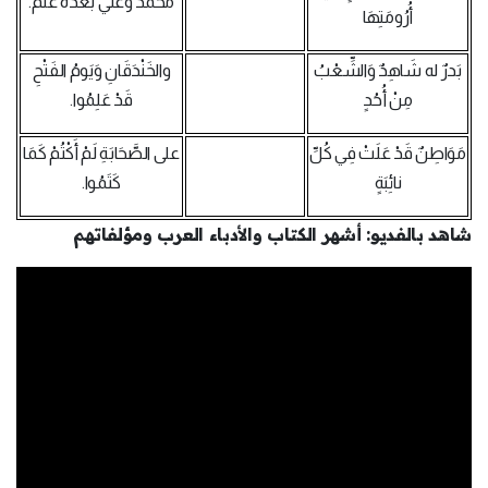
مُحَمَّدٌ وَعليٌّ بَعْدَهُ عَلَمُ.
أُرُومَتِهَا
بَدرٌ له‌ شَاهِدٌ وَالشِّعْبُ
والخَنْدَقَانِ وَيَومُ الفَتْحِ
مِنْ أُحُدٍ
قَدْ عَلِمُوا.
مَوَاطِنٌ قَدْ عَلَتْ فِي‌ كُلِّ
على الصَّحَابَةِ لَمْ أَكْتُمْ كَمَا
نائِبَةٍ
كَتَمُوا.
شاهد بالفديو: أشهر الكتاب والأدباء العرب ومؤلفاتهم