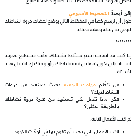
الخاص به، وقد تتشابه مخطّطات نشاطنا ولكنّها لا تتطابق.
إقرأ أيضاً:
التخطيط الأسبوعي
حاول أن ترسم خطاً في المخطّط التالي يوضح لحظات ذروة نشاطك
اليومي بين بداية ونهاية يومك.
********
إذا كنت قد أتممت رسم مخطّط نشاطك، فأنت تستطيع معرفة
الساعات التي تكون فيها في قمة نشاطك، وأرجو منك الإجابة على هذه
الأسئلة:
هل تنظّم
مهامك اليومية
بحيث تستفيد من ذروات
النشاط لديك؟
فكّر! ماذا تفعل لكي تستفيد من فترة ذروة نشاطك
بالطريقة المثلى؟
ثم اكتب الأعمال التالية:
اكتب الأعمال التي يجب أن تقوم بها في أوقات الذروة