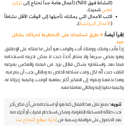
(النشاط فوق 50%) (أعمال هامة جداً تحتاج إلى
تركيز
ذهني
شديد)..
اكتب الأعمال التي يمكنك تأجيلها إلى الوقت الأقل نشاطاً
(
الأعمال الروتينية
)..
إقرأ أيضاً:
6 طرق تساعدك على التخطيط لحياتك بشكل
جيد
إذاً فأنت وقتك، ووقتك أنت، والوقت هو أغلى ما تملكه على الإطلاق،
وهو يمضي سريعاً ولا ينتظر أحداً، حيث لا يمكن تخزينه لاستخدامه
فيما بعد، واستثماره بشكل فعّال يزيد من قيمته والعكس يعرضه
للتلف، حيث أنّه لكل وقت نشاطه الخاص به وبالتالي يجب أن يتم فيه..
وهذا يدفعنا وبقوة إلى التفكير أكثر بماهية الوقت، وكيفية إدراكنا له،
وكيفية نظرنا إليه وبالتالي تعاملنا معه.
تنويه:
يمنع نقل هذا المقال كما هو أو استخدامه في أي مكان آخر
تحت طائلة المساءلة القانونية، ويمكن استخدام فقرات أو أجزاء منه
إدارة موقع النجاح نت
بعد الحصول على موافقة رسمية من