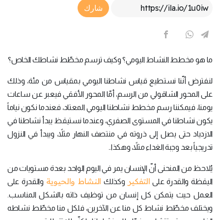
Article Link
شارك
ما هو مخطط النشاط اليومي؟ وكيف ترسم مخطّط نشاطك الخاص؟
لنفترض أنّنا نستطيع قياس نشاطنا اليومي بمقياس من مئة، وذلك
على المحور الشاقولي من الرسم، أمّا المحور الأفقي فيعبر عن ساعات
يومنا، فيمكننا رسم مخطط نشاطنا اليومي المعتاد، فعندما نكون نياماً
يكون نشاطنا في المستوى الصفري، وعندما نستيقظ يبدأ نشاطنا في
الازدياد حتى يصل إلى ذروته في منتصف النهار مثلاً، ويبدأ في النزول
تدريجياً بعد وجبة الغداء مثلاً، وهكذا..
يُلاحظ من المنحنى أنّ الإنسان يمر في اليوم الواحد بعدة مستويات من
التفكير
النشاط والحيوية
اليقظة والقدرة على
وكذلك
والقدرة على
العمل حيث يتمكن كل إنسان من توظيف ذاته بالشكل المناسب.
ويختلف مخطّط نشاط كل منا عن الآخرين، فلكل منا مخطّط نشاطه