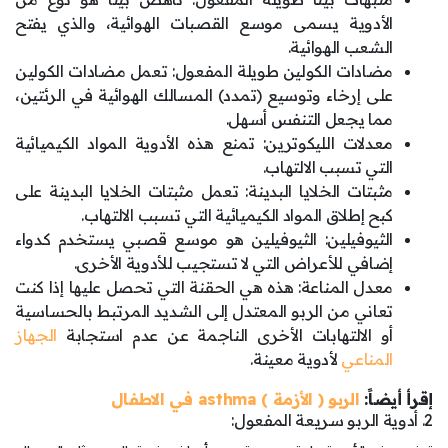
الأدوية يسمى موسع القصبات الهوائية، والذي يفتح
الشعب الهوائية.
مضادات الكولين طويلة المفعول: تعمل مضادات الكولين
على إرخاء وتوسيع (تمدد) المسالك الهوائية في الرئتين،
مما يجعل التنفس أسهل.
معدلات الليكوترين: تمنع هذه الأدوية المواد الكيميائية
التي تسبب الالتهاب.
مثبتات الخلايا البدينة: تعمل مثبتات الخلايا البدينة على
كبح إطلاق المواد الكيميائية التي تسبب الالتهاب.
الثيوفيلين: الثيوفيلين هو موسع قصبي يستخدم كدواء
إضافي للأعراض التي لا تستجيب للأدوية الأخرى.
معدل المناعة: هذه هي الحقنة التي تحصل عليها إذا كنت
تعاني من الربو المعتدل إلى الشديد المرتبط بالحساسية
أو الالتهابات الأخرى الناجمة عن عدم استجابة
الجهاز
المناعي
لأدوية معينة.
إقرأ أيضاً:
الربو ( الأزمة ) asthma في الاطفال
2. أدوية الربو سريعة المفعول: