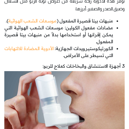
توفر هذه الأدوية راحة سريعة من أعراض نوبة الربو مثل السعال
وضيق الصدر والصفير، أبرزها:
منبهات بيتا قصيرة المفعول (
موسعات الشعب الهوائية
).
مضادات مفعول الكولين: موسعات الشعب الهوائية التي
يمكن إقرانها أو استخدامها بدلاً من منبهات بيتا قصيرة
المفعول.
الكورتيكوستيرويدات الجهازية:
الأدوية المضادة للالتهابات
التي تسيطر على الأعراض.
3. أجهزة الاستنشاق والبخاخات كعلاج للربو: