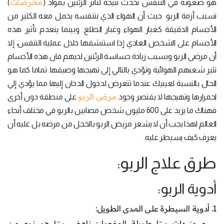
محرضات
هو صعوبة في التنفس تحدث نتيجة لتأثر الرئتين بمواد (
)
تسبب أزمة الربو. حيث أن الهواء الذي نتنفسه يحمل معه الكثير من
الأجسام الدقيقة كغبار الهواء وغبار الطلع. وبينما ينعدم تأثير هذه
الأجسام على الشخص العادي إذا استنشقها خلال عملية التنفس، إلا
أن مرضى الربو وبسبب زيادة حساسة الرئتين لديهم فان هذه الأجسام
تثير شعبهم الهوائية وتؤدي بالتالي إلى تهيجها وضيقها. تماما كما هو
الحال بالنسبة لعينيك عندما تتعرض لدخول الدخان إليها مما يؤدي إلي
مرض الربو
احمرارها وتهيجها لا يقتصر وجود
على منطقة دون أخرى
فهناك ما يزيد على 600 مليون شخص مصابين بالربو في مختلف أنحاء
العالم لهذا يجب أن لا يشعر مريض الربو بالخجل من مرضه بل عليه أن
يعرف كيف يسيطر عليه.
طرق علاج الربو:
أدوية الربو:
1. أدوية السيطرة على المدى الطويل:
منبهات بيتا طويلة المفعول: ناهض بيتا هو نوع من