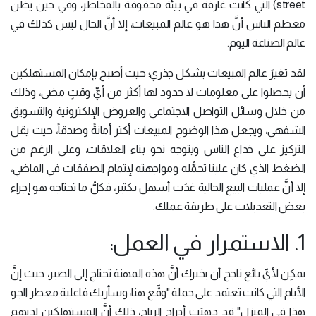
street) التي كانت غارقة في بيئة محفوفة بالمخاطر، وفي حين يظن
معظم الناس أنَّ هذا هو عالم المبيعات، إلا أنَّ الحال ليس كذلك في
عالم الصناعة اليوم.
لقد تغيرَ عالم المبيعات بشكل جذري؛ حيث أصبح بإمكان المستهلكين
أن يحصلوا على معلومات لا حدود لها أكثر من أيِّ وقتٍ مضى، وذلك
من خلال وسائل التواصل الاجتماعي والعروض الإلكترونية والتسويق
الشفهي، ويجعل هذا الوضوح المبيعات أكثر أمانةً وصدقاً، حيث يقل
التركيز على خداع الناس ويتوجه نحو بناء العلاقات، وعلى الرغم من
الضغط الذي كان علينا تحمُّله ومواجهته لإتمام الصفقات في الماضي،
إلا أنَّ عمليات البيع الحالية غدَت أسهل بكثير، فكلُّ ما تحتاجه هو إجراء
بعض التعديلات على طريقة عملك:
1. الاستمرار في العمل:
يمكِن لأيِّ بائع ناجح أن يخبرك أنَّ هذه المهنة تحتاج إلى الصبر، حيث إنَّ
الأيام التي كانت تعتمد على جملة "وقِّع هنا، وسأريك فاعلية معطر الجو
هذا في المنزل" قد ذهبَت أدراج الرياح، ذلك أنَّ المستهلكين لديهم