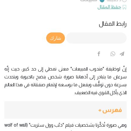
حفظ المقال
رابط المقال
Article Link
شارك
إنَّ لوظيفة "مندوب المبيعات" معنى نمطي إلى حد كبير، حيث إنَّه
سرعان ما يتبادر إلى أذهاننا صورة شخص ينضح بالحيوية ويتحدث
بسرعة دون توقُّف ويفعل ما بوسعه لإتمام صفقاته في هذا العالم
الذي يأكل القوي فيه الضعيف.
فهرس +
وهي صورة تُذكِّرنا بشخصيات فيلم "ذئب وول ستريت" (wolf of wall