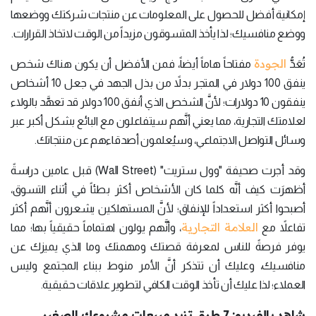
إمكانية أفضل للحصول على المعلومات عن منتجات شركتك ووضعها
ووضع منافسيك؛ لذا يأخذ المتسوقون مزيداً من الوقت لاتخاذ القرارات.
الجودة
تُعَدُّ
مفتاحاً هاماً أيضاً، فمن الأفضل أن يكون هناك شخص
ينفق 100 دولار في المتجر بدلاً من بذل الجهد في جعل 10 أشخاص
ينفقون 10 دولارات؛ لأنَّ الشخص الذي أنفق 100 دولار قد تعهَّد بالولاء
لعلامتك التجارية، مما يعني أنَّهم سيتفاعلون مع البائع بشكل أكبر عبر
وسائل التواصل الاجتماعي، وسيُعلمون أصدقاءهم عن منتجاتك.
وقد أجرت صحيفة "وول ستريت" (Wall Street) قبل عامين دراسةً
أظهرَت كيف أنَّه كلما كان الأشخاص أكثر بطئاً في أثناء التسوق،
أصبحوا أكثر استعداداً للإنفاق؛ لأنَّ المستهلكين يشعرون أنَّهم أكثر
العلامة التجارية
تفاعلاً مع
، وأنَّهم يولون اهتماماً حقيقياً بها؛ مما
يوفر فرصةً للناس لمعرفة قصتك ومهمتك وما الذي يميزك عن
منافسيك، وعليك أن تتذكر أنَّ الأمر منوط ببناء المجتمع وليس
العملاء؛ لذا عليك أن تأخذ الوقت الكافي لتطوير علاقات حقيقية.
شاهد بالفيديو: 7 طرق تزيد مبيعات مشروعك الصغير