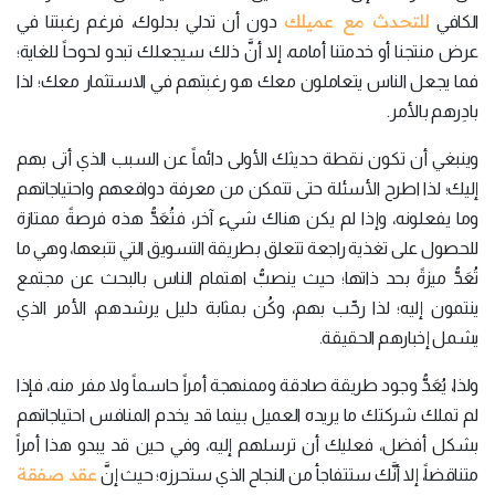
للتحدث مع عميلك
الكافي
دون أن تدلي بدلوك، فرغم رغبتنا في
عرض منتجنا أو خدمتنا أمامه، إلا أنَّ ذلك سيجعلك تبدو لحوحاً للغاية؛
فما يجعل الناس يتعاملون معك هو رغبتهم في الاستثمار معك؛ لذا
بادِرهم بالأمر.
وينبغي أن تكون نقطة حديثك الأولى دائماً عن السبب الذي أتى بهم
إليك؛ لذا اطرح الأسئلة حتى تتمكن من معرفة دوافعهم واحتياجاتهم
وما يفعلونه، وإذا لم يكن هناك شيء آخر، فتُعَدُّ هذه فرصةً ممتازة
للحصول على تغذية راجعة تتعلق بطريقة التسويق التي تتبعها، وهي ما
تُعَدُّ ميزةً بحد ذاتها؛ حيث ينصبُّ اهتمام الناس بالبحث عن مجتمع
ينتمون إليه؛ لذا رحِّب بهم، وكُن بمثابة دليل يرشدهم، الأمر الذي
يشمل إخبارهم الحقيقة.
ولذا، يُعَدُّ وجود طريقة صادقة وممنهجة أمراً حاسماً ولا مفر منه، فإذا
لم تملك شركتك ما يريده العميل بينما قد يخدم المنافس احتياجاتهم
بشكل أفضل، فعليك أن ترسلهم إليه، وفي حين قد يبدو هذا أمراً
عقد صفقة
متناقضاً، إلا أنَّك ستتفاجأ من النجاح الذي ستحرزه؛ حيث إنَّ