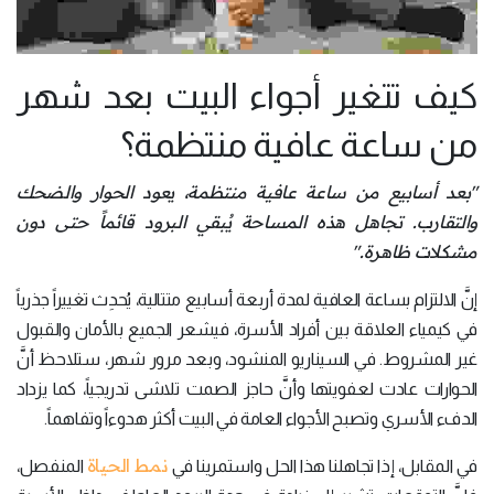
كيف تتغير أجواء البيت بعد شهر
من ساعة عافية منتظمة؟
"بعد أسابيع من ساعة عافية منتظمة، يعود الحوار والضحك
والتقارب. تجاهل هذه المساحة يُبقي البرود قائماً حتى دون
مشكلات ظاهرة."
إنَّ الالتزام بساعة العافية لمدة أربعة أسابيع متتالية، يُحدِث تغييراً جذرياً
في كيمياء العلاقة بين أفراد الأسرة، فيشعر الجميع بالأمان والقبول
غير المشروط. في السيناريو المنشود، وبعد مرور شهر، ستلاحظ أنَّ
الحوارات عادت لعفويتها وأنَّ حاجز الصمت تلاشى تدريجياً، كما يزداد
الدفء الأسري وتصبح الأجواء العامة في البيت أكثر هدوءاً وتفاهماً.
نمط الحياة
في المقابل، إذا تجاهلنا هذا الحل واستمرينا في
المنفصل،