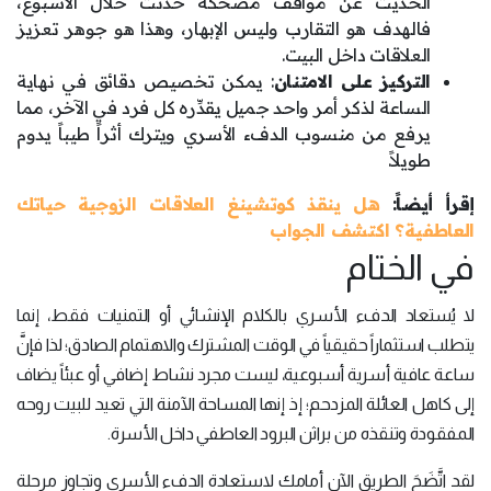
الحديث عن مواقف مضحكة حدثت خلال الأسبوع،
فالهدف هو التقارب وليس الإبهار، وهذا هو جوهر تعزيز
العلاقات داخل البيت.
التركيز على الامتنان
: يمكن تخصيص دقائق في نهاية
الساعة لذكر أمر واحد جميل يقدِّره كل فرد في الآخر، مما
يرفع من منسوب الدفء الأسري ويترك أثراً طيباً يدوم
طويلاً.
إقرأ أيضاً:
هل ينقذ كوتشينغ العلاقات الزوجية حياتك
العاطفية؟ اكتشف الجواب
في الختام
لا يُستعاد الدفء الأسري بالكلام الإنشائي أو التمنيات فقط، إنما
يتطلب استثماراً حقيقياً في الوقت المشترك والاهتمام الصادق؛ لذا فإنَّ
ساعة عافية أسرية أسبوعية، ليست مجرد نشاط إضافي أو عبئاً يضاف
إلى كاهل العائلة المزدحم؛ إذ إنها المساحة الآمنة التي تعيد للبيت روحه
المفقودة وتنقذه من براثن البرود العاطفي داخل الأسرة.
لقد اتَّضَحَ الطريق الآن أمامك لاستعادة الدفء الأسري وتجاوز مرحلة