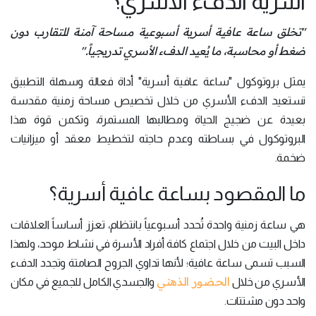
أسرية الدفء الأسري؟
"تخلق ساعة عافية أسرية أسبوعية مساحة آمنة للتقارب دون
ضغط أو محاسبة، ما يُعيد الدفء الأسري تدريجياً."
يمثل بروتوكول "ساعة عافية أسرية" أداة فعالة وسهلة التطبيق
تستعيد الدفء الأسري من خلال تخصيص مساحة زمنية مقدسة
بعيدة عن ضجيج الحياة ومطالبها المستمرة، وتكمن قوة هذا
البروتوكول في بساطته وعدم حاجته لتخطيط معقد أو ميزانيات
ضخمة.
ما المقصود بساعة عافية أسرية؟
هي ساعة زمنية واحدة تُحدد أسبوعياً بانتظام، تعزز أساساً العلاقات
داخل البيت من خلال اجتماع كافة أفراد الأسرة في نشاط موحد، ولهذا
السبب تسمى ساعة عافية؛ لأنها تداوي الجروح الصامتة وتجدد الدفء
الحضور الذهني
الأسري من خلال
والجسدي الكامل للجميع في مكان
واحد دون مشتتات.