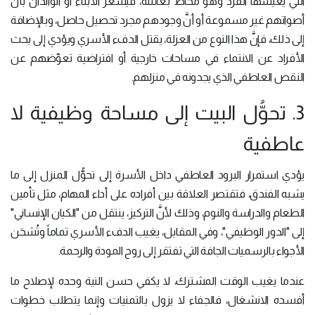
التي يعيشها الفرد وهو محاط بعائلته، فيشعر الأبناء أو الوالدان بأنَّ
أصواتهم غير مسموعة أو أنَّ وجودهم مجرد تحصيل حاصل، وبالإضافة
إلى ذلك، فإنَّ هذا النوع من العزلة، يقتل الدفء الأسري ويؤدي إلى بحث
الأفراد عن الانتماء في مساحات خارجية أو افتراضية تعوِّضهم عن
النقص العاطفي الذي يجدونه في منزلهم.
3. تحوُّل البيت إلى مساحة وظيفية لا
عاطفية
يؤدي استمرار البرود العاطفي داخل الأسرة إلى تحوُّل المنزل إلى ما
يشبه الفندق، فتقتصر العلاقة بين أفراده على أداء المهام، مثل تأمين
الطعام والدراسة والنوم، وذلك لأنَّ التركيز، ينتقل من "الكيان الإنساني"
إلى "الدور الوظيفي"، وفي المقابل، يغيب الدفء الأسري تماماً وتُشحَن
الأجواء بالرسميات الجافة التي تفتقر إلى روح المودة والرحمة.
عندما يغيب الوقت المشترك، لا يكفي حسن النية وحده لإصلاح ما
أفسده الانشغال، فالجفاء لا يزول بالتمنيات وإنما يتطلب خطوات