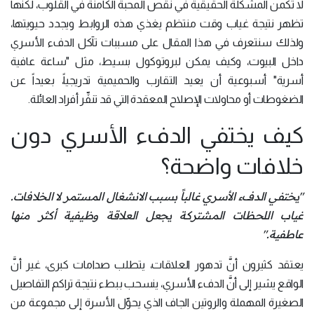
لا تكمن المشكلة الحقيقية في نقص المحبة الكامنة في القلوب، لكنها
تظهر نتيجة غياب وقت منتظم يغذي هذه الروابط ويجدد حيويتها،
ولذلك سنتعرف في هذا المقال على مسببات تآكل الدفء الأسري
داخل البيوت، وكيف يمكن لبروتوكول بسيط، مثل "ساعة عافية
أسرية" أسبوعية أن يعيد التقارب والحميمية تدريجياً، بعيداً عن
الضغوطات أو محاولات الإصلاح المعقدة التي قد تنفِّر أفراد العائلة.
كيف يختفي الدفء الأسري دون
خلافات واضحة؟
"يختفي الدفء الأسري غالباً بسبب الانشغال المستمر لا الخلافات.
غياب اللحظات المشتركة يجعل العلاقة وظيفية أكثر منها
عاطفية."
يعتقد كثيرون أنَّ تدهور العلاقات، يتطلب صدامات كبرى، غير أنَّ
الواقع يشير إلى أنَّ الدفء الأسري، ينسحب ببطء نتيجة تراكم التفاصيل
الصغيرة المهملة والروتين الجاف الذي يحوِّل الأسرة إلى مجموعة من