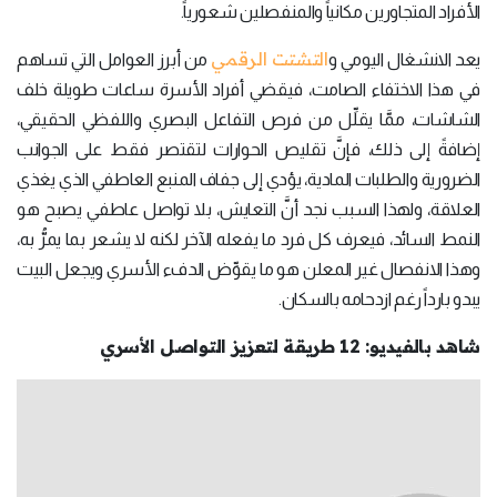
الأفراد المتجاورين مكانياً والمنفصلين شعورياً.
التشتت الرقمي
يعد الانشغال اليومي و
من أبرز العوامل التي تساهم
في هذا الاختفاء الصامت، فيقضي أفراد الأسرة ساعات طويلة خلف
الشاشات، ممَّا يقلِّل من فرص التفاعل البصري واللفظي الحقيقي،
إضافةً إلى ذلك، فإنَّ تقليص الحوارات لتقتصر فقط على الجوانب
الضرورية والطلبات المادية، يؤدي إلى جفاف المنبع العاطفي الذي يغذي
العلاقة، ولهذا السبب نجد أنَّ التعايش، بلا تواصل عاطفي يصبح هو
النمط السائد، فيعرف كل فرد ما يفعله الآخر لكنه لا يشعر بما يمرُّ به،
وهذا الانفصال غير المعلن هو ما يقوِّض الدفء الأسري ويجعل البيت
يبدو بارداً رغم ازدحامه بالسكان.
شاهد بالفيديو: 12 طريقة لتعزيز التواصل الأسري