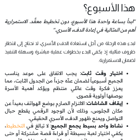
هذا الأسبوع؟
"ابدأ بساعة واحدة هذا الأسبوع، دون تخطيط معقَّد. الاستمرارية
أهم من المثالية في إعادة الدفء الأسري."
لبدء هذه الرحلة من أجل استعادة الدفء الأسري، لا نحتاج إلى انتظار
ظروف مثالية؛ إذ يكفي البدء بخطوات عملية مباشرة وسهلة التنفيذ
لضمان الاستمرارية.
اختيار وقت ثابت
: يجب الاتفاق على موعد يناسب
الجميع أسبوعياً لضمان عدِّه جزءاً من الجدول الثابت، مما
يعزز فكرة وقت عائلي منتظم ويؤكد أهمية الأسرة
بوصفها أولوية قصوى.
إيقاف الشاشات
: الالتزام الصارم بوضع الهواتف بعيداً عن
مكان الجلوس، وذلك لأن الوجود الرقمي يقطع حبال
التواصل ويمنع ظهور الدفء الأسري الحقيقي.
نشاط واحد بسيط يجمع الجميع
: لا تبالغ في
التخطيط
،
يكفي اختيار لعبة بسيطة أو قراءة قصة مشتركة أو حتى