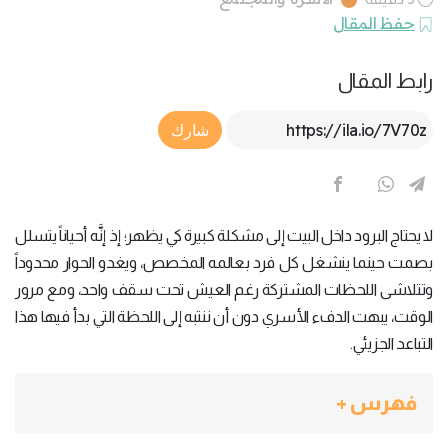
حفظ المقال
رابط المقال
Article Link
شارك
لا يحتاج البرود داخل البيت إلى مشكلة كبيرة كي يظهر؛ إذ إنَّه أحياناً يتسلل
بصمت حينما ينشغل كل فرد بعالمه المخصص، ويغدو الحوار محدوداً
وتتلاشى اللحظات المشتركة رغم العيش تحت سقف واحد، ومع مرور
الوقت، يبهت الدفء الأسري دون أن ننتبه إلى اللحظة التي بدأ فيها هذا
التباعد الجزيئي.
فهرس +