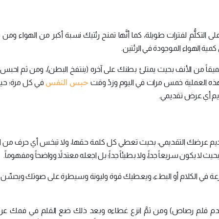
ى التكلُّم لفترات طويلة، كما أنَّها تمنح رئتيك نسبة أكبر من الهواء ومن ث
مية الهواء الموجودة في الرئتين.
ميقاً من الأنف بحيث يمتلئ بطنك على آخره (ينتفخ البطن)، ومن ثم احبس
حبس النفس
في كل مرة؛ حيث 
ديم أي عرض تقديمي.
قديم عرضك التقديمي، بحيث تعطي كل كلمة حقها، ولا تبخس أي حرف من ا
يث لا يكون سريعاً جداً، ولا بطيئاً جداً؛ بل اجعله معتدلاً وواضحاً ومفهوماً.
سرعة في الكلام أو البطء، ويعطيك قوة وليونة وسيطرة على صوتك ويحسِّ
تخدم قلم رصاص) ومن ثمَّ انزع غطاءه وبعد ذلك ضع القلم في فمك عرض