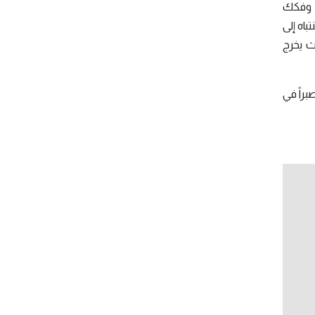
ك وفكك
باه إلى
ث يخرج
براً في