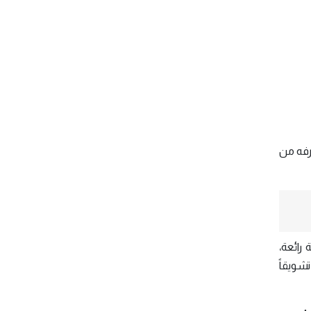
رفه من
رائعة،
شويقاً