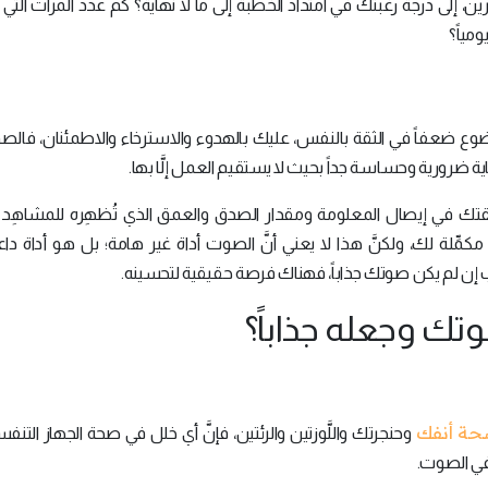
، إلى درجة رغبتك في امتداد الخطبة إلى ما لا نهاية؟ كم عدد المرات التي
مياً؟
وضوع ضعفاً في الثقة بالنفس، عليك بالهدوء والاسترخاء والاطمئنان، فال
 ضرورية وحساسة جداً بحيث لا يستقيم العمل إلَّا بها.
طريقتك في إيصال المعلومة ومقدار الصدق والعمق الذي تُظهِره للمشاهِد 
كمِّلة لك، ولكنَّ هذا لا يعني أنَّ الصوت أداة غير هامة؛ بل هو أداة داع
ب إن لم يكن صوتك جذاباً، فهناك فرصة حقيقية لتحسينه.
 وجعله جذاباً؟
ة أنفك
وحنجرتك واللَّوزتين والرئتين، فإنَّ أي خلل في صحة الجهاز التن
في الصوت.