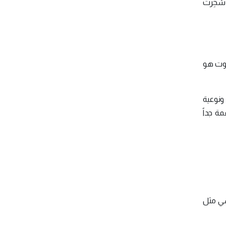
 سُحِرت
صوت هو
ونوعية
مة جداً
فسي مثل