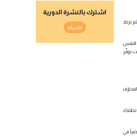
اشترك بالنشرة الدورية
م تزداد
اشترك
 النفس
توفِّر
لمحارف
ن نطقك
ياً في