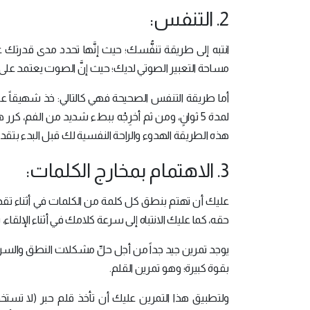
2. التنفس:
انتبه إلى طريقة تنفُّسك؛ حيث إنَّها تحدد مدى قدرتك عل
مساحة التعبير الصوتي لديك؛ حيث إنَّ الصوت يعتمد على ك
أما طريقة التنفس الصحيحة فهي كالتالي: خذ شهيقاً ع
لمدة 5 ثوانٍ، ومن ثم أخرِجْه ببطء شديد من الفم، كرر هذه العملية خمس مرات في اليوم وزدْ وقت
هذه الطريقة الهدوء والراحة النفسية لك قبل البدء بتق
3. الاهتمام بمخارج الكلمات:
عليك أن تهتم بنطق كل كلمة من الكلمات في أثناء ت
حقه، كما عليك الانتباه إلى سرعة كلامك في أثناء الإلقاء، بح
يوجد تمرين جيد جداً من أجل حلِّ مشكلات النطق وال
بقوة كبيرة؛ وهو تمرين القلم.
ولتطبيق هذا التمرين عليك أن تأخذ قلم حبر (لا تس