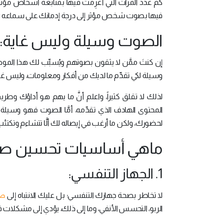
كم عدد المرات التي أُغرِمت فيها بمتابعة أشخاص مؤثرين
فيها بصوت شخص مؤثر إلى درجة إدمانك على سماعه يو
الصوت وسيلة وليس غاية:
إن كنتَ ممَّن لا يثقون بصوتهم ويُسبِّب لك هذا الم
وسيلة لكي تقدِّم ما لديك من أفكار ومعلومات، وليس غاية
لذلك لا تقلق كثيراً، واعلم أنَّ ما يهم هو أداؤك و
المحتوى الهادف الذي تقدِّمه، أمَّا الصوت فهو وسيلة م
لحضورك، ولكن ما أرغب في إيصاله لك ألَّا تتشاءم وتكتئ
ماهي أساسيات تحسين صوتك
1. الجهاز التنفسي:
صح
لا تخاطر بصحة جهازك التنفسي؛ بل عليك الانتباه إلى
الربو، التحسس الأنفي، وما إلى ذلك، يؤدي إلى مشكلات 