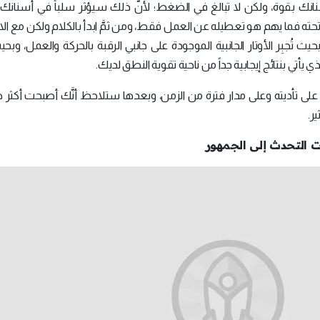
 بقوة، ولكن لا تبالغ في الضغط؛ لأنَّ ذلك سيؤثر سلباً في أسنان
ه فما يهم هو تعطيله عن العمل فقط، ومن ثمَّ ابدأ بالكلام ولكن مع الانت
جبِر الأوتار الجانبية الموجودة على جانبي الرقبة بالحركة والعمل، وبحي
أتي بنتائج إيجابية جداً من ناحية تقوية النطق لديك.
 على تأديته وعلى مدار فترة من الزمن، وبعدها ستلاحظ أنَّك أصبحت أكثر ص
ر.