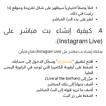
املأ وصفاً اختيارياً سيظهر على شكل تغريدة وموقع إذا
رغبت في ذلك.
انقر على بدء البث المباشر.
4. كيفية إنشاء بث مباشر على
(Instagram Live):
يمكنك إنشاء بث مباشر على (Instagram Live) باتباع ما يأتي:
افتح تطبيق "
إنستغرام
" وسجِّل الدخول إلى حسابك.
اضغط على أيقونة الكاميرا التي توجد في الزاوية اليمنى
العليا.
مرِّر إلى (Live at the bottom).
أضف عنواناً إلى بثك المباشر.
أضف ما تريد قوله إلى البث المباشر.
اضغط على زر البث.