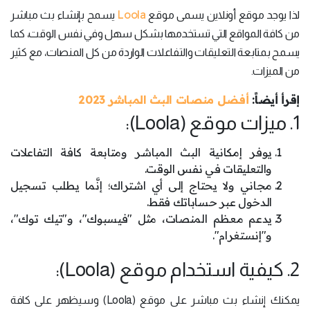
Loola
لذا يوجد موقع أونلاين يسمى موقع
يسمح بإنشاء بث مباشر
من كافة المواقع التي تستخدمها بشكل سهل وفي نفس الوقت، كما
يسمح بمتابعة التعليقات والتفاعلات الواردة من كل المنصات، مع كثير
من الميزات.
إقرأ أيضاً:
أفضل منصات البث المباشر 2023
1. ميزات موقع (Loola):
يوفر إمكانية البث المباشر ومتابعة كافة التفاعلات
والتعليقات في نفس الوقت.
مجاني ولا يحتاج إلى أي اشتراك؛ إنَّما يطلب تسجيل
الدخول عبر حساباتك فقط.
يدعم معظم المنصات، مثل "فيسبوك"، و"تيك توك"،
و"إنستغرام".
2. كيفية استخدام موقع (Loola):
يمكنك إنشاء بث مباشر على موقع (Loola) وسيظهر على كافة