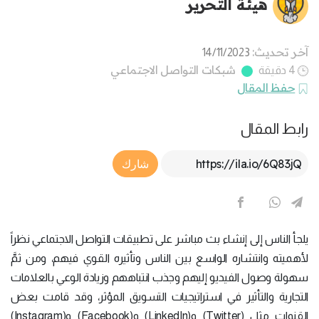
هيئة التحرير
آخر تحديث:
14/11/2023
شبكات التواصل الاجتماعي
4 دقيقة
حفظ المقال
رابط المقال
Article Link
شارك
يلجأ الناس إلى إنشاء بث مباشر على تطبيقات التواصل الاجتماعي نظراً
لأهميته وانتشاره الواسع بين الناس وتأثيره القوي فيهم، ومن ثمَّ
سهولة وصول الفيديو إليهم وجذب انتباههم وزيادة الوعي بالعلامات
التجارية والتأثير في استراتيجيات التسويق المؤثر، وقد قامت بعض
القنوات مثل (Twitter) و(LinkedIn) و(Facebook) و(Instagram)