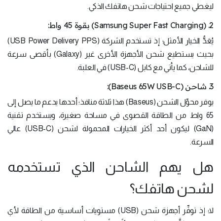
ليغطي جميع احتياجات شحن هاتفك الذكي.
2. (Samsung Super Fast Charging) بقوة 45 واط:
يُعَدُّ الخيار الأمثل؛ إذ تستخدم الشركة (USB Power Delivery PPS)
بحيث يستطيع شحن الأجهزة الأخرى غير (Galaxy) بأقصى سرعة
للشاحن، كما يأتي مع كابل (USB-C) في العلبة.
3. شاحن (Baseus 65W USB-C):
يوفر محوِّل الشحن (Baseus) هذا ثلاثة منافذ؛ أحدها يدعم ما يصل إلى
65 واط من الطاقة القصوى في مساحة صغيرة، ويستخدم تقنية
(GaN) ليكون أحد أكثر الخيارات المحمولة لشحن (USB-C) عالي
السرعة.
هل يهم الشاحن الذي تستخدمه
لشحن هاتفك؟
لا؛ إذ توفِّر أجهزة شحن (USB) مستويات أساسية من الطاقة لأي