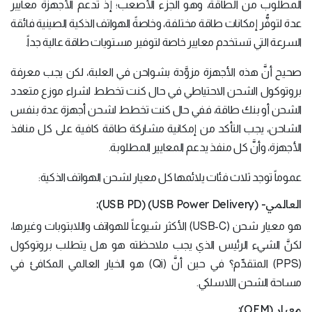
المطلوب من الطاقة، وهو الجزء الأصعب؛ إذ تدعم الأجهزة معايير
عدة لتوفُّر إمكانات طاقة مختلفة، وخاصةً الهواتف الذكية الصينية فائقة
السرعة التي تستخدم معايير خاصة لتوفير مستويات طاقة عالية جداً.
صحيح أنَّ هذه الأجهزة مزوَّدة بشواحن في العلبة، لكن يجب معرفة
بروتوكول الشحن الاحتياطي في حال كنت تخطط لشراء موزع متعدد
الشحن أو بنك طاقة، ففي حال كنت تخطط لشحن أجهزة عدة بنفس
الشاحن، يجب التأكد من إمكانية مشاركة طاقة كافية على كل منافذ
الأجهزة، وأنَّ كل منفذ يدعم المعايير المطلوبة.
عموماً توجد ثلاث فئات يلائمها كل معيار لشحن الهواتف الذكية:
العالمي- (USB Power Delivery) (USB PD):
هو معيار شحن (USB-C) الأكثر شيوعاً للهواتف واللابتوبات وغيرها،
لكنَّ الشيء الرئيس الذي يجب ملاحظته هو هل يتطلب بروتوكول
(PPS) المتقدِّم؟ في حين أنَّ (Qi) هو الخيار العالمي المكافئ في
مساحة الشحن اللاسلكي.
معيار (OEM):