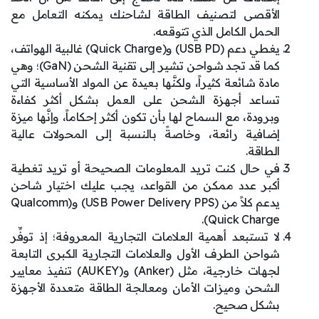
الأقصى لتصنيف الطاقة لشاحنك يمكنه التعامل مع
الحمل الكامل الذي تتوقعه.
يغطي دعم (USB PD) و(Quick Charge) غالبية الهواتف،
كما قد تجد شواحن تشير إلى تقنية الشحن (GaN)؛ وهي
مادة شائعة كثيراً، ولكنَّها بعيدة عن المواد الأساسية التي
تساعد أجهزة الشحن على العمل بشكل أكثر كفاءة
وبرودة، مع السماح لها بأن تكون أكثر إحكاماً، وإنَّها ميزة
إضافية رائعة، وخاصةً بالنسبة إلى المحولات عالية
الطاقة.
في حال كنت تريد المعلومات الصحيحة أو تريد تغطية
أكبر عدد ممكن من القواعد، يجب عليك اختيار شاحن
يدعم كلاً من (USB Power Delivery PPS) و(Qualcomm
Quick Charge).
لا تستبعد أهمية العلامات التجارية المعروفة؛ إذ توفِّر
شواحن الطرف الأول والعلامات التجارية الكبرى التابعة
لجهات خارجية، مثل (Anker) و(AUKEY) تنفيذ معايير
الشحن وميزات الأمان ومعالجة الطاقة متعددة الأجهزة
بشكل صحيح.