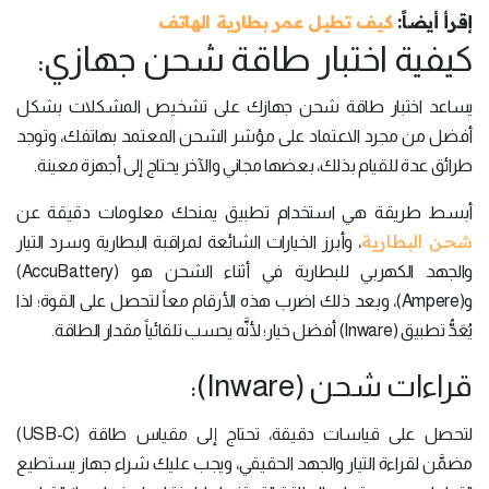
إقرأ أيضاً:
كيف تطيل عمر بطارية الهاتف
كيفية اختبار طاقة شحن جهازي:
يساعد اختبار طاقة شحن جهازك على تشخيص المشكلات بشكل
أفضل من مجرد الاعتماد على مؤشر الشحن المعتمد بهاتفك، وتوجد
طرائق عدة للقيام بذلك، بعضها مجاني والآخر يحتاج إلى أجهزة معينة.
أبسط طريقة هي استخدام تطبيق يمنحك معلومات دقيقة عن
شحن البطارية
، وأبرز الخيارات الشائعة لمراقبة البطارية وسرد التيار
والجهد الكهربي للبطارية في أثناء الشحن هو (AccuBattery)
و(Ampere)، وبعد ذلك اضرب هذه الأرقام معاً لتحصل على القوة؛ لذا
يُعَدُّ تطبيق (Inware) أفضل خيار؛ لأنَّه يحسب تلقائياً مقدار الطاقة.
قراءات شحن (Inware):
لتحصل على قياسات دقيقة، تحتاج إلى مقياس طاقة (USB-C)
مضمَّن لقراءة التيار والجهد الحقيقي، ويجب عليك شراء جهاز يستطيع