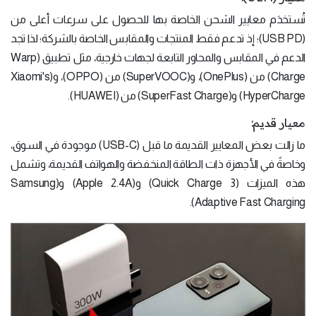
تُستخدَم معايير الشحن الخاصة بها للحصول على سرعات أعلى من
(USB PD)؛ إذ تدعم فقط المنتجات والمقابس الخاصة بالشركة؛ لذا تجد
الدعم في المقابس والمحاور التابعة لجهات خارجية، مثل تطبيق (Warp
Charge) من (OnePlus)، و(SuperVOOC) من (OPPO)، و(Xiaomi's
HyperCharge) و(SuperFast Charge) من (HUAWEI).
معيار قديم:
ما زالت بعض المعايير القديمة ما قبل (USB-C) موجودة في السوق،
وخاصةً في الأجهزة ذات الطاقة المنخفضة والهواتف القديمة، وتشمل
هذه الميزات (Quick Charge 3) و(Apple 2.4A) و(Samsung
Adaptive Fast Charging).