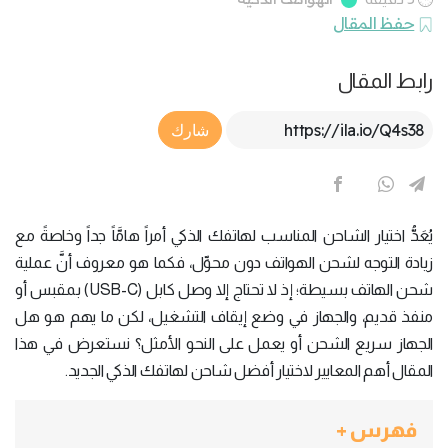
حفظ المقال
رابط المقال
Article Link
شارك
يُعَدُّ اختيار الشاحن المناسب لهاتفك الذكي أمراً هامَّاً جداً وخاصةً مع
زيادة التوجه لشحن الهواتف دون محوِّل، فكما هو معروف أنَّ عملية
شحن الهاتف بسيطة؛ إذ لا تحتاج إلا وصل كابل (USB-C) بمقبس أو
منفذ قديم، والجهاز في وضع إيقاف التشغيل، لكن ما يهم هو هل
الجهاز سريع الشحن أو يعمل على النحو الأمثل؟ نستعرض في هذا
المقال أهم المعايير لاختيار أفضل شاحن لهاتفك الذكي الجديد.
فهرس +