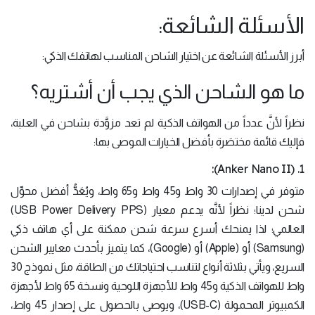
الأسئلة الشائعة:
أبرز الأسئلة الشائعة عن اختيار الشاحن المناسب لهاتفك الذكي:
ما هو الشاحن الذي يجب أن أشتريه؟
نظراً لأنَّ عدداً من الهواتف الذكية لم تعد مزوَّدة بشاحن في العلبة،
فإليك قائمة مختصَرة بأفضل الخيارات الموصى بها:
1. (Anker Nano II):
متوفر في إصدارات 30 واط و45 واط و65 واط، ويُعَدُّ أفضل محوِّل
شحن لدينا؛ نظراً لأنَّه يدعم معيار (USB Power Delivery PPS)
العالمي؛ لذا يمنحك أسرع سرعة شحن ممكنة على أي هاتف ذكي
(Samsung) أو (Apple) أو (Google)، كما يتميز بأحدث معايير الشحن
السريع، ويأتي بثلاثة أنواع لتناسب احتياجاتك من الطاقة، مثل نموذج 30
واط للهواتف الذكية و45 واط للأجهزة اللوحية ونسخة 65 واط لأجهزة
الكمبيوتر المحمولة (USB-C)، ويوصى بالحصول على إصدار 45 واط،