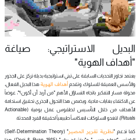
البديل الاستراتيجي: صياغة
"أهداف الهوية"
يعتمد تجاوز التحديات السابقة على تبني استراتيجية بديلة تركز على الجذور
أهداف الهوية
والأسس العميقة للسلوك. وتقدم
هذا البديل الفعال،
محولة مسار التفكير باتجاه التساؤل الأهم "من أريد أن أكون؟"، عوضاً
عن الاكتفاء بغايات مادية. ويضمن هذا التحول الجذري تحقيق استدامة
الأهداف من خلال التأسيس لطقوس عمل يومية (Actionable
Rituals)، لتغدو السلوكات انعكاساً طبيعياً لحقيقة الفرد المحدثة.
نظرية تقرير المصير
كما تدعم "
" (Self-Determination Theory)
للباحثين "إدوارد ديسي" و"ريتشارد ريان" (Deci & Ryan, 1985) هذا