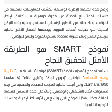
ورغم هذه الهيمنة الإدارية الواسعة، تكشف الممارسات العميقة في
جلسات الكوتشينغ الحديثة عن فجوة جوهرية بين تحقيق الإنجاز
المؤقت وبناء حالة من التطور الإنساني المستمر. وعليه يتجه التركيز
الحديث نحو صياغة أهداف الهوية، بوصفها المسار الأكثر فاعلية
لترسيخ التغيير وبناء كينونة متجددة تتسم بالمرونة والنمو التراكمي.
نموذج SMART هو الطريقة
الأمثل لتحقيق النجاح
نظرية
يستمد نموذج الأهداف الذكية (SMART) قوته الأساسية من "
وضع الأهداف
" للباحثين "إدوين لوك" و"غاري لاثام" (Locke &
Latham, 1990)، والتي أثبتت فاعلية الغايات المحددة والصعبة في رفع
مستويات الأداء التشغيلي والوظيفي. وبناءً على هذه الأسس العلمية
المتينة، يحظى هذا النموذج بتبني واسع في الأوساط الإدارية وجلسات
التوجيه التقليدية.