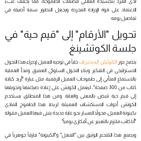
لدى الفرد بتجسيده الفعلي للصفات الطموحة، مما يخفف عبء
الاعتماد على قوة الإرادة المجردة ويجعل التطور سمة أصيلة في
تفاصيل يومه.
تحويل "الأرقام" إلى "قيم حية" في
جلسة الكوتشينغ
الكوتش المحترف
يتضح دور
جلياً في توجيه العميل لإجراء هذا التحول
الاستراتيجي في التفكير وبناء التحول السلوكي العميق. وتبدأ العملية
بالاستماع المتأني إلى طموحات العميل الرقمية، مثل عبارة "أريد كتابة
كتاب من 300 صفحة"، ليعمل الكوتش على إعادة صياغتها وتحويلها
إلى قيم حية تنبض بالمعنى والغاية. ومن هذا المنطلق، يستخدم
الكوتش أدوات الاستكشاف العميقة لربط هذا الطموح المادي
بكينونة العميل، محولاً المسار نحو غاية جديدة يتبنى فيها العميل مقولة
"أنا كاتب ملتزم بالتعبير عن أفكاري يومياً".
ويصنع هذا التلاحم الوثيق بين "الفعل" و"الكينونة" فارقاً جوهرياً في