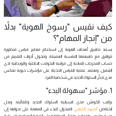
كيف نقيس "رسوخ الهوية" بدلاً
من "إنجاز المهام"؟
يستند تطبيق أهداف الهوية إلى استخدام معايير قياس متطورة
تتوافق مع طبيعتها النفسية العميقة. وتتحول أدوات التقييم من
حساب المخرجات المادية إلى مراقبة التحولات الداخلية والوجدانية لدى
العميل. وتعتمد عملية القياس الحديثة على مؤشرات حيوية تعكس
مدى تجذّر السلوك الجديد في شخصية الفرد.
1. مؤشر "سهولة البدء"
يراقب الكوتش مدى انسيابية السلوك الجديد وتلقائيته. ويدل
الجهد الذهني
انخفاض
المبذول للبدء في المهمة على تحولها إلى
مسار طبيعي واعتيادي. وتمثل المواظبة على القراءة الصباحية بانسيابية