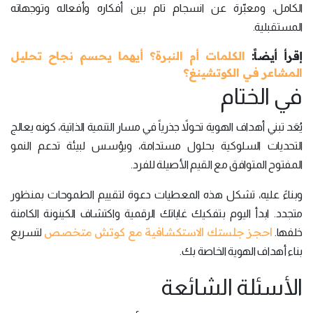
الكامل، ومعبّرة عن انسجام تام بين أفكاره وأفعاله وتوجهاته
المستقبلية.
إقرأ أيضاً:
الكلمات أم النبرة؟ أيهما يحسم نجاح تحليل
المشاعر في الكوتشينغ؟
في الختام
يُعَد تبني أهداف الهوية تحولاً جذرياً في مسار التنمية الذاتية، كونه يعالج
التحديات السلوكية بحلول مستدامة، ويؤسس لبيئة تدعم النمو
المفتوح المتوافق مع القيم الأصيلة للفرد.
وبناءً عليه، تشكل هذه المعطيات دعوة لتقييم الطموحات بمنظور
متجدد. ابدأ اليوم بتفكيك غاياتك الرقمية واكتشاف الكينونة الكامنة
احجز جلستك الاستكشافية مع كوتش متخصص
خلفها.
لتسريع
بناء أهداف الهوية الخاصة بك.
الأسئلة الشائعة