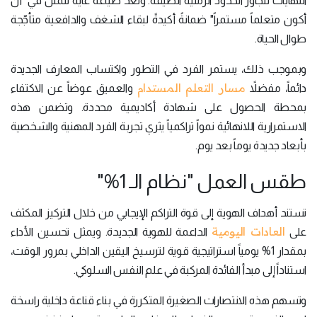
النهايات تتجاوز الحدود الزمنية الضيقة. وتُعد صياغة غاية تتمثل في "أن
أكون متعلماً مستمراً" ضمانةً أكيدةً لبقاء الشغف والدافعية متأجّجة
طوال الحياة.
وبموجب ذلك، يستمر الفرد في التطور واكتساب المعارف الجديدة
مسار التعلم المستدام
دائماً، مفضلاً
والعميق عوضاً عن الاكتفاء
بمحطة الحصول على شهادة أكاديمية محددة. وتضمن هذه
الاستمرارية اللانهائية نمواً تراكمياً يثري تجربة الفرد المهنية والشخصية
بأبعاد جديدة يوماً بعد يوم.
طقس العمل "نظام الـ 1%"
تستند أهداف الهوية إلى قوة التراكم الإيجابي من خلال التركيز المكثف
العادات اليومية
على
الداعمة للهوية الجديدة. ويمثل تحسين الأداء
بمقدار 1% يومياً استراتيجية قوية لترسيخ اليقين الداخلي بمرور الوقت،
استناداً إلى مبدأ الفائدة المركبة في علم النفس السلوكي.
وتسهم هذه الانتصارات الصغيرة المتكررة في بناء قناعة داخلية راسخة