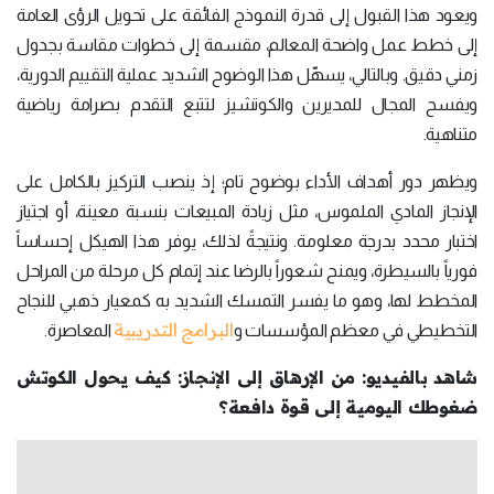
ويعود هذا القبول إلى قدرة النموذج الفائقة على تحويل الرؤى العامة
إلى خطط عمل واضحة المعالم، مقسمة إلى خطوات مقاسة بجدول
زمني دقيق. وبالتالي، يسهّل هذا الوضوح الشديد عملية التقييم الدورية،
ويفسح المجال للمديرين والكوتشيز لتتبع التقدم بصرامة رياضية
متناهية.
ويظهر دور أهداف الأداء بوضوح تام؛ إذ ينصب التركيز بالكامل على
الإنجاز المادي الملموس، مثل زيادة المبيعات بنسبة معينة، أو اجتياز
اختبار محدد بدرجة معلومة. ونتيجةً لذلك، يوفر هذا الهيكل إحساساً
فورياً بالسيطرة، ويمنح شعوراً بالرضا عند إتمام كل مرحلة من المراحل
المخطط لها، وهو ما يفسر التمسك الشديد به كمعيار ذهبي للنجاح
البرامج التدريبية
التخطيطي في معظم المؤسسات و
المعاصرة.
شاهد بالفيديو: من الإرهاق إلى الإنجاز: كيف يحول الكوتش
ضغوطك اليومية إلى قوة دافعة؟