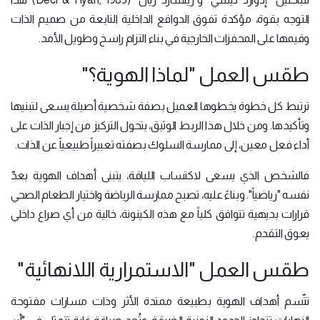
التوجه بقوة، مؤكدة تفوق الدوافع الداخلية النابعة من صميم الذات
وقيمها على المحفزات الخارجية في بناء التزام راسخ وطويل الأمد.
طقس العمل "لماذا الهوية؟"
ترتبط كل خطوة يخطوها العميل بصفة شخصية أصيلة يسعى لتبنيها
وتأكيدها. ومن خلال هذا الربط الوثيق، يتحول التركيز من إجبار الذات على
أداء فعل معين، إلى ممارسة السلوك بصفته تعبيراً طبيعياً عن الذات.
فالشخص الذي يسعى لاكتساب اللياقة، يتبنى أهداف الهوية بعدّ
نفسه "رياضياً". وبناءً عليه، تصبح ممارسة الرياضة واختيار الطعام الصحي
قرارات بديهية تتوافق كلياً مع هذه الكينونة، خالية من أي صراع داخلي
يعوق التقدم.
طقس العمل "الاستمرارية اللانهائية"
تتّسم أهداف الهوية بطبيعة ممتدة الأثر وذات مسارات مفتوحة