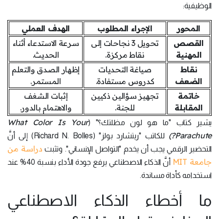
الوظيفية:
المحور
الإجراء المطلوب
الهدف العملي
القصص
تحويل 3 نجاحات إلى
سرعة الاستدعاء أثناء
المهنية
نقاط مركزة.
الحديث.
نقاط
صياغة التحديات
إظهار الصدق والتعلم
الضعف
كدروس مستفادة.
المستمر.
خاتمة
تجهيز سؤالين ذكيين
إثبات الشغف
المقابلة
للجنة.
والاهتمام بالدور.
What Color Is Your
يشير كتاب "ما هو لون مظلتك؟" (
Parachute?)
للكاتب "ريتشارد بولز" (Richard N. Bolles) إلى أنَّ
دراسة من
التحضير الرقمي يجب أن يخدم "التواصل الإنساني". وتثبت
جامعة MIT
أنَّ الذكاء الاصطناعي يرفع جودة الأداء بنسبة 40% عند
استخدامه كأداة مساندة.
ما أخطاء الذكاء الاصطناعي