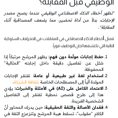
الوظيفي قبل المقابلة؟
"تظهر أخطاء الذكاء الاصطناعي الوظيفي عندما يصبح مصدر
الإجابات، بدلاً من أداة تحضير، مما يضعف المصداقية أثناء
المقابلة".
أ
تتمثل
خطاء الذكاء الاصطناعي في المقابلات في الانحرافات السلوكية
التالية التي تكتشفها لجان التوظيف فوراً:
حفظ إجابات مولّدة دون فهم:
يظهر المرشح مرتبكاً إذا
سُئل عن تفاصيل دقيقة داخل إجابته "المثالية"
المحفوظة.
استخدام لغة غير طبيعية أو عامة:
تفتقر الإجابات
المولدة آلياً إلى المصطلحات الخاصة
بثقافة الشركة
.
الاعتماد الكامل على
(AI)
في الأمثلة والخبرات:
يؤدي
هذا إلى طرح قصص نمطية تفتقر إلى التفاصيل
الشخصية الفريدة.
فقدان الأصالة والثقة الحقيقية:
حين يدرك المحاور أنَّ
الكلام "مقولب"، تسقط هيبة المرشح وتتزعزع الثقة في