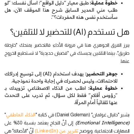
خطوة عملية:
طبق معيار "دليل الواقع"؛ اسأل نفسك: "لو
طلب مني المدير السابق شرح هذا الموقف الآن، هل
سأستخدم نفس هذه المفردات؟".
هل تستخدم (AI) للتحضير لا للتلقين؟
يبرز الفرق الجوهري هنا في مرونة الأداء؛ فالتحضير يمنحك "خارطة
طريق"، بينما التلقين يحبسك في "قضبان حديدية" لا تستطيع الخروج
عنها.
جوهر التحضير:
يهدف استخدام (AI) إلى توسيع إدراكك
للاحتمالات، وليس لحصرك في إجابة واحدة نموذجية.
خطوة عملية:
اطلب من الذكاء الاصطناعي تزويدك بـ
"رؤوس أقلام" فقط لكل سؤال، ثم تدرب على التحدث
عنها تلقائياً أمام المرآة.
الذكاء العاطفي
يشير "دانيال غولمان" (Daniel Goleman) في كتابه "
"
(Emotional Intelligence)
إلى أنَّ النجاح يعتمد بنسبة 80% على
تقرير من (LinkedIn)
المهارات الاجتماعية. ويوضح
أنَّ "الأصالة" هي