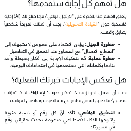
هل تفهم كل إجابة ستقدمها؟
يتعلق الفهم هنا بالقدرة على "الارتجال الواعي"؛ فإذا صاغ لك (AI) إجابة
القيادة التحويلية
فلسفية حول "
"، يجب أن تمتلك تعريفاً شخصياً
يطابق واقعك.
خطورة الجهل:
يؤدي الاعتماد على نصوص لا تشبهك إلى
"انقطاع الاتصال" مع المحاور عند التعمق في التفاصيل.
خطوة عملية:
قم بتفكيك الإجابة إلى أفكار بسيطة وأعد
بناءها بكلماتك التي تستخدمها في اجتماعاتك اليومية.
هل تعكس الإجابات خبرتك الفعلية؟
يجب أن تعمل الخوارزمية كـ "مكبر صوت" لإنجازاتك لا كـ "مؤلف
قصص"؛ فالصدق المهني يظهر في نبرة الصوت وتفاصيل المواقف.
التدقيق الواقعي:
تأكد أنَّ كل رقم أو نسبة مئوية
يقترحها الذكاء الاصطناعي مدعومة بحدث حقيقي وقع
في مسيرتك.