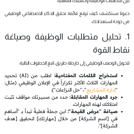
بين متطلبات الوظيفة وخلفيتك المهنية.
دعونا نستكشف كيف ترفع قائمة تحقق الذكاء الاصطناعي الوظيفي
من جودة استعدادك:
1. تحليل متطلبات الوظيفة وصياغة
نقاط القوة
لتحويل الوصف الوظيفي إلى خارطة طريق، اتبع الخطوات التالية:
استخراج الكلمات المفتاحية:
اطلب من (AI) تحديد
المهارات الثلاث الأكثر تكراراً في الإعلان الوظيفي (مثال:
"
إدارة المشاريع
"، "حل النزاعات").
جرد المهارات المقابلة:
حدد من مسيرتك مواقف تثبت
امتلاكك لهذه المهارات.
صياغة "
عرض القيمة":
ابنِ جملةً فعليةً تبدأ بـ "أساهم
في [اسم الشركة] من خلال [مهارتك] لتحقيق [هدف
الشركة]".