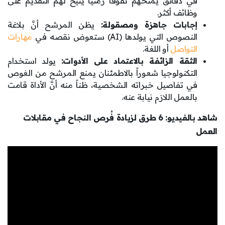
في دقائق يمنحهم تفوقاً زمنياً يتيح لهم التقديم على
وظائف أكثر.
إجابات جاهزة ومصقولة:
يظن المرشح أنَّ بلاغة
النصوص التي يولدها (AI) ستعوض نقصه في
مهارات
التواصل
أو اللغة.
الثقة الزائفة بالاعتماد على الأدوات:
يولد استخدام
التكنولوجيا شعوراً بالاطمئنان يمنع المرشح من الغوص
في تفاصيل خبراته الشخصية، ظناً منه أنَّ الأداة قامت
بالعمل اللازم نيابة عنه.
شاهد بالفيديو: 6 طرق لزيادة فُرص النجاح في مقابلات
العمل