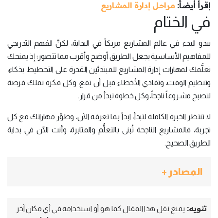
إقرأ أيضاً:
مراحل إدارة المشاريع
في الختام
يبدو البدء في عالم المشاريع مربكاً في البداية، لكنَّ الفهم التدريجي
للمفاهيم الأساسية يجعل الطريق أوضح وأقرب مما تتصور؛ إذ يمنحك
تعلُّمك لمهارات إدارة المشاريع للمبتدئين القدرة على التخطيط بذكاء،
وتنظيم الوقت، وتفادي الأخطاء قبل أن تقع، وكل فكرة تملك فرصة
لتصبح مشروعاً ناجحاً، وكل خطوة تبدأ من قرار.
لا تنتظر الخبرة الكاملة لتبدأ، ابدأ بما تعرفه الآن، وطوِّر مهاراتك مع كل
تجربة، فالمشاريع الناجحة تُبنى بالتعلُّم والمثابرة، وأنت الآن في بداية
الطريق الصحيح.
المصادر +
تنويه:
يمنع نقل هذا المقال كما هو أو استخدامه في أي مكان آخر