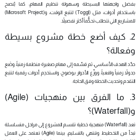
بفضل واجهتها البسيطة وسهولة تنظيم المهام، كما يُنصح
باستخدام أدوات، مثل (Toggl) لتتبع الوقت، و(Microsoft Project)
للمشاريع التي تتطلب تحكُّماً أكثر تفصيلاً.
2. كيف أضع خطة مشروع بسيطة
وفعالة؟
حدِّد الهدف الأساسي، ثم قسِّمه إلى مهام صغيرة منظمة زمنياً، وضَع
جدولاً زمنياً واقعياً، ووزِّع الأدوار بوضوح، واستخدِم أدوات رقمية لتتبع
التقدم وتحديث الخطة وفق الحاجة.
3. ما الفرق بين منهجيات (Agile)
و(Waterfall)؟
تعد (Waterfall) منهجية خطية تقسم المشروع إلى مراحل متسلسلة
تبدأ من التخطيط وتنتهي بالتسليم، بينما (Agile) تعتمد على العمل