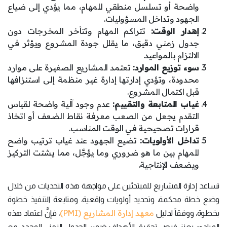
واضحة أو تسلسل منطقي للمهام، مما يؤدي إلى ضياع
الجهود وتداخل المسؤوليات.
إهدار الوقت:
تتراكم المهام وتتأخر المخرجات دون
جدول زمني دقيق، ما يقلل جودة المشروع ويؤثر في
الالتزام بالمواعيد.
سوء توزيع الموارد:
تعتمد المشاريع الصغيرة على موارد
محدودة، وتؤدي إدارتها إدارة غير منظمة إلى استنزافها
قبل اكتمال المشروع.
غياب المتابعة والتقييم:
عدم وجود آلية واضحة لقياس
التقدم يجعل من الصعب معرفة نقاط الضعف أو اتخاذ
قرارات تصحيحية في الوقت المناسب.
تداخل الأولويات:
تضيع الجهود عند غياب ترتيب واضح
للمهام بين ما هو ضروري وما يؤجَّل، مما يشتت التركيز
ويضعف الإنتاجية.
تساعد إدارة المشاريع للمبتدئين على مواجهة هذه التحديات من خلال
وضع خطة محكمة، وتحديد أولويات واقعية، ومتابعة التنفيذ خطوة
معهد إدارة المشاريع (PMI)
بخطوة، ووفقاً لدليل
، فإنَّ اعتماد هذه
المبادئ، يعزز فرص تحقيق الأهداف ضمن الجدول الزمني المحدد، مع