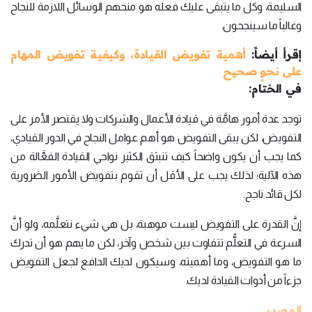
السليمة، وكل ما يتبقى عليك فعله هو منحهم الوسائل اللازمة للنجاح
وغالباً ما سينجحون.
إقرأ أيضاً:
أهمية تفويض القيادة، وكيفية تفويض المهام
على نحوٍ صحيح
في الختام:
توجد عدة أمور هامَّة في قيادة الأعمال والشركات ولا يقتصر الأمر على
التفويض، لكن يبقى التفويض هو أهم عوامل النجاح في الدور القيادي،
كما يجب أن يكون واضحاً كيف تنبثق الكثير نواحي القيادة الفعَّالة من
هذه الآلية؛ لذلك يجب على الأقل أن تقوم بتفويض الأمور الضرورية
لكل قائد ناجح.
إنَّ القدرة على التفويض ليست موهبة، بل هي شيء نتعلَّمه، ولو أنَّ
السرعة في التعلُّم تتفاوت بين شخص وآخر، لكن ما يهم هو أن تدرك
ما هو التفويض، وما أهميته، وسيكون لديك الدافع لجعل التفويض
جزءاً من أدوات القيادة لديك.
المصدر