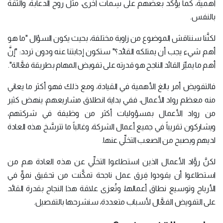
أهميةً، كما يؤكِّد بعضهم على سِمات أخرى، مثل روح الدعابة، والثقة
بالنفس.
لكنَّنا سنناقش الموضوع من زاوية مختلفة، بحيث يكون السؤال "ما هو
أهم شيء يجب أن يمتلكه القائد؟" ستكون إجابتنا عنه ودون تردد: "إنَّ
أهم ما يميِّز القائد الناجح هو قدرته على تفويض المهام بطريقة فعَّالة".
فالتفويض أمر بالغ الأهمية في القيادة، ومع ذلك فهو أكثر ما يعاني
منه معظم رواد الأعمال، ففي بداية انطلاق مشاريعهم، ينهض كثير
من رواد الأعمال بمسؤوليات أكثر من وظيفة في شركتهم،
ويشاركون تقريباً في جميع أعمال الشركة، وغالباً ما تترسَّخ هذه العادة
لديهم ويصبح من الصعب التخلِّي عنها.
لكنَّ روَّاد الأعمال الذين استطاعوا التخلِّي عن هذه العادة هم من
استطاعوا أن يقودوا فِرق عمل ناجحة تمكَّنت من تحقيق نموٍّ في
الأرباح وتوسيع نطاق أعمالها، وتُعزى علاقة هذا النجاح بقدرة القائد
على التفويض الفعَّال لأسباب متعددة، سنشرحها بالتفصيل.