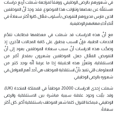
في شعورهم بالرضى الوظيفي، ووفقاً لمراجعة شملت أربع دراسات
مستقلَّة عن بعضها وتناولت هذا الموضوع، فقد وجِدَ أنَّ الموظفين
الذين مارس مديروهم التفويض بأسلوب فعَّال كانوا أكثر سعادةً في
أثناء أداء مهامهم الوظيفية.
مع أنَّ هذه الدراسات قد شملت في معظمها قطاعات تقدِّم
الخدمات الطبية، فإنَّ السبب ينطبق على كافة المجالات الأخرى؛ إذ
وضحَّت هذه الدراسات أنَّ سبب سعادة الموظفين يعود إلى أنَّ
التفويض الفعَّال جعل الموظفين يشعرون بمقدار أكبر من
الاستقلالية، وتتعزَّز هذه الحقيقة إذا ما عرفنا أنَّه يوجد كثير من
المعلومات التي تفيد بأنَّ استقلالية الموظف هي أحد أهم العوامل في
شعوره بالرضى الوظيفي.
شملت إحدى الدراسات 20،000 موظفاً في المملكة المتحدة (UK)،
وقد بيَّنت وجود علاقة سببية مباشرة بين الاستقلالية والرضى
الوظيفي، فيمكننا القول: كلما شعر الموظف باستقلالية أكبر، كان أكثر
سعادةً.