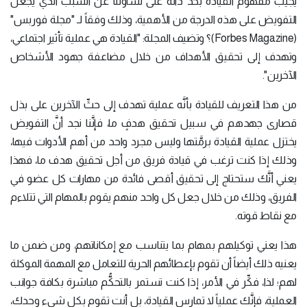
يجيب مفهوم القيادة بحدِّ ذاته على تساؤلنا عن السبب الذي يجعل
التفويض على هذه الدرجة من الأهمية، وذلك وفقاً لـ "مجلة فوربس"
(Forbes Magazine)؟ وتضيف المجلة: "القيادة هي عملية تأثير اجتماعي،
وتهدف إلى تحقيق الأهداف من خلال مضاعفة جهود الأشخاص
الآخرين".
من هذا التعريف للقيادة بأنَّه عملية تهدف إلى حثِّ الآخرين على بذل
قصارى جهدهم في سبيل تحقيق هدفٍ ما، فإنَّنا نجد أنَّ التفويض
يختزل عملية القيادة برمَّتها وليس مجرد واحد من أهم الأدوات فيها،
وذلك إذا كنت ترغب في قيادة فريق من أجل تحقيق هدف ما، فهذا
يعني أنَّك ستحتاج إلى تحقيق أقصى فائدة من مهارات كل عضو في
الفريق، وذلك من خلال جعل كل واحد منهم يقوم بالمهام التي تتلاءم
مع نقاط قوته.
هذا يعني توكيلهم بمهام بما يتناسب مع إمكاناتهم، ومن ضمن ما
يعنيه ذلك أيضاً أن تقوم بإعطائهم الحرية للتعامل مع المهمة الموكلة
لهم؛ لذا، فكِّر في الأمر، إذا كنت تستمر بالتحكُّم مباشرة بكافة جوانب
العملية، فإنَّك عملياً لا تمارس القيادة، بل أنت تقوم بكل شيء وحدك،