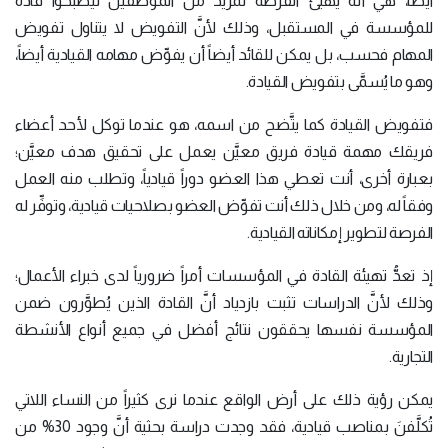
أيضاً، هي أنَّه يهيِّئ الفرصة لمزيد من الموظفين ليصبحوا قادة
للمؤسسة في المستقبل، وذلك لأنَّ التفويض لا يتناول تفويض
المهام فحسب، بل يمكن للقائد أيضاً أن يفوِّض مهامه القيادية أيضاً،
وهو ما يُسمَّى بتفويض القيادة.
فتفويض القيادة كما يتَّضح من اسمه، هو عندما توكل لأحد أعضاء
فريقك مهمة قيادة فريق معيَّن يعمل على تحقيق هدف معيَّن؛
بعبارة أخرى، أنت تعطي هذا العضو دوراً قيادياً، وتطلب منه العمل
وفقاً له، ومن خلال ذلك أنت تفوِّض العضو بصلاحيات قيادية، وتوفِّر له
الفرصة لتطوير إمكاناته القيادية.
إذ تعدُّ تهيئة القادة في المؤسسات أمراً ضرورياً لدى خبراء الأعمال؛
وذلك لأنَّ الدراسات تثبت بازدياد أنَّ القادة الذين يُطوَّرون ضمن
المؤسسة نفسها يحققون نتائج أفضل في جميع أنواع الأنشطة
التجارية.
يمكن رؤية ذلك على أرض الواقع عندما نرى كثيراً من النساء اللاتي
تُكلَّفنَ بمناصب قيادية، فقد وجدت دراسة بحثية أنَّ وجود 30% من