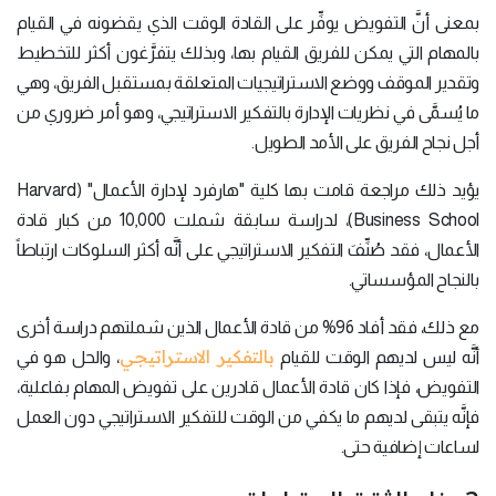
بمعنى أنَّ التفويض يوفِّر على القادة الوقت الذي يقضونه في القيام
بالمهام التي يمكن للفريق القيام بها، وبذلك يتفرَّغون أكثر للتخطيط
وتقدير الموقف ووضع الاستراتيجيات المتعلقة بمستقبل الفريق، وهي
ما يُسمَّى في نظريات الإدارة بالتفكير الاستراتيجي، وهو أمر ضروري من
أجل نجاح الفريق على الأمد الطويل.
يؤيد ذلك مراجعة قامت بها كلية "هارفرد لإدارة الأعمال" (Harvard
Business School)، لدراسة سابقة شملت 10,000 من كبار قادة
الأعمال، فقد صُنِّفَ التفكير الاستراتيجي على أنَّه أكثر السلوكات ارتباطاً
بالنجاح المؤسساتي.
مع ذلك، فقد أفاد 96% من قادة الأعمال الذين شملتهم دراسة أخرى
بالتفكير الاستراتيجي
أنَّه ليس لديهم الوقت للقيام
، والحل هو في
التفويض، فإذا كان قادة الأعمال قادرين على تفويض المهام بفاعلية،
فإنَّه يتبقى لديهم ما يكفي من الوقت للتفكير الاستراتيجي دون العمل
لساعات إضافية حتى.