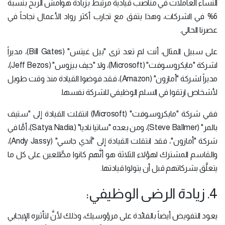
النساء العاملات في مناصب قيادية مرتبط بزيادة هوامش الربح بنسبة
6% في الشركات، وهذا يتفق مع تجارب أكثر رواد الأعمال نجاحاً في
عصرنا الحالي.
على سبيل المثال، أنت لم تعد ترى "بيل غيتس" (Bill Gates)، مديراً
لشركة "مايكروسوفت" (Microsoft)، ولا "جيف بيزوس" (Jeff Bezos)،
مديراً لشركة "أمازون" (Amazon)، فقد فوضوا القيادة منذ وقت طويل
لأشخاص ارتقوا في السلم الوظيفي للشركة نفسها.
ففي شركة "مايكروسوفت" (Microsoft) انتقلت القيادة إلى "ستيف
بالمر" (Steve Ballmer)، ومن بعده "ساتيا ناديا" (Satya Nadia)، أمَّا في
شركة "أمازون"، فقد انتقلت القيادة إلى "آندي جاسي" (Andy Jassy)،
والقاسم المشترك لهؤلاء الثلاثة هو أنَّهم كانوا مطَّلعين على كل ما
يتعلَّق بشركاتهم قبل أن يتولوا قيادتها.
4. زيادة الرضى الوظيفي:
يعود التفويض أيضاً بالفائدة على مرؤوسيك، وذلك لأنَّ لتأثيره الإيجابي