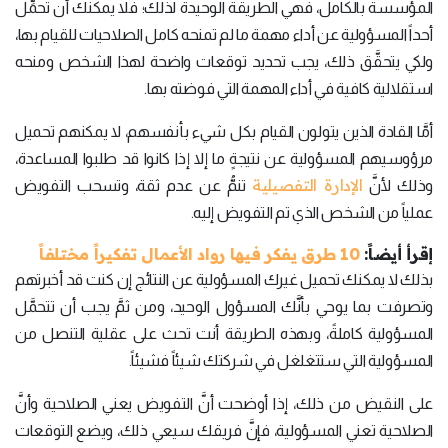
المؤسسة بالكامل، فهي الطريقة الوحيدة لذلك؛ فلا يمكنك أن تحمِّل
أحداً المسؤولية عن أداء مهمة ما لم تمنحه كامل الصلاحيات للقيام بها،
ولكي يتحقَّق ذلك، يجب تحديد توقعات واضحة لهذا الشخص ومنحه
استقلالية كافية في أداء المهمة التي فوضته بها.
أمَّا القادة الذين يتولون القيام بكل شيء بأنفسهم، لا يمكنهم تحميل
مرؤوسيهم المسؤولية عن نتيجةٍ ما إلا إذا كانوا قد طلبوا المساعدة،
الإدارة التفصيلية
وذلك لأنَّ
تنمُّ عن عدم ثقة، وتسحب التفويض
عملياً من الشخص الذي تم التفويض إليه.
إقرأ أيضاً:
10 طرق يفكر فيها رواد الأعمال تفكيراً مختلفاً
بذلك لا يمكنك تحميل غيرك المسؤولية عن النتائج إن كنت قد أخبرتهم
وتصرفت بما يوحي بأنَّك المسؤول الوحيد، ومن ثمَّ يجب أن تتحمَّل
المسؤولية كاملةً، وبهذه الطريقة أنت تحث على عقلية التنصل من
المسؤولية التي ستتغلغل في شركتك شيئاً فشيئاً.
على النقيض من ذلك، إذا أوضحت أنَّ التفويض يعني الصلاحية وأنَّ
الصلاحية تعني المسؤولية، فإنَّ فريقك سيعي ذلك، ويضع التوقعات