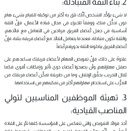
2. بناء الثقة المتبادلة:
لا شيء يؤكِّد للشخص أنَّك تثق به أكثر من توكيله للقيام بشيء هام
دون تدخُّل منك، ووفقاً للخبراء في مجال قيادة الأعمال، فإنَّ الثقة
أساسية في جعل أعضاء الفريق مرتاحين في التعامل مع قائدهم،
والثقة تكون متبادلة، فعندما يتعامل القائد مع أعضاء فريقه بثقة، فإنَّ
أعضاء الفريق يبادلونه الثقة بدورهم أيضاً.
علاوةً على ذلك، فإنَّ تفويض المهام لأعضاء فريقك يساعدهم على
صقل مهاراتهم، وأن يصبحوا أعضاء ذوي تأثير وإمكانات أقوى، فكما
يُقال التدريب يحقِّق الإتقان، وما من طريقة تمكِّن أعضاء فريقك من
التدرُّب على استخدام مهاراتهم أكثر من تمكينهم من استخدامها.
3. تهيئة الموظفين المناسبين لتولي
المناصب القيادية:
أحد فوائد التفويض والتي تنعكس على المؤسسة كلها ثمَّ على القادة