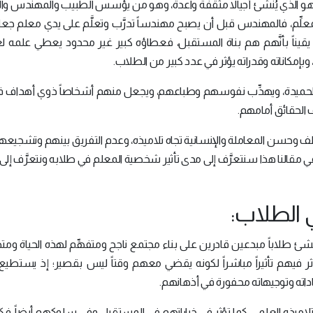
علم هو الذي يُنشئ أجيالاً مثقفة واعدة، وهو من يؤسس الطبيب والمهندس وا
علِّم، فالمهندس قبل أن يصبح مهندساً تدرَّب وتعلَّم على يدي معلم جعل
قيناً بأنَّهم هم بناة المستقبل، فعطاؤه كبير غير محدود يعطي علمه 
وبإمكاناته وقدراته يؤثر في عدد كبير من الطلاب.
ق الحميدة، ويهذِّب نفوسهم وطباعهم، ويجعل منهم أشخاصاً ذوي أهداف 
 الحقائق أمامهم.
 وحسن المعاملة والإنسانية تجاه تلاميذه، وعدم التفريق بينهم وتشجيعهم 
مقالنا هذا سنتعرَّف إلى مدى تأثير شخصية المعلم في طلابه ونتعرَّف إل
 الطلاب:
شئ طلاباً مبدعين قادرين على بناء مجتمع ناجح ومتفهِّم لهذه الحياة ومتطلّ
 فيهم تأثيراً مباشراً لكونه يقضي معهم وقتاً ليس بقصير؛ إذ يستطيع
اته وتوجيهاته محفورة في أذهانهم.
اميذه العلمي، كما تؤثر في خياراتهم في المستقبل وفي سلوكهم أيضاً، فكلّ