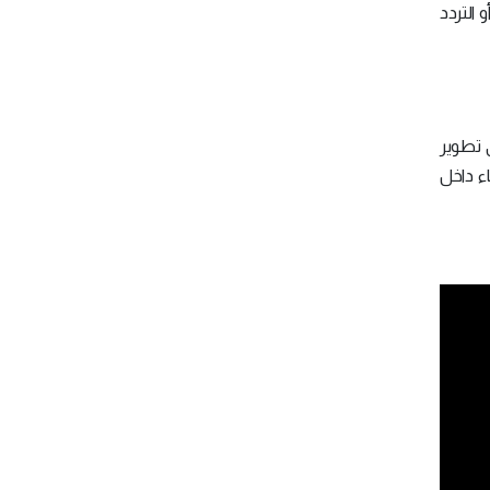
 التردد
 تطوير
ء داخل