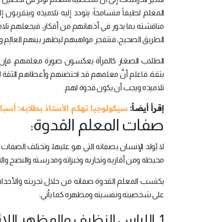
المعلم لطيفاً متسامحاً؛ يتودد إليه تلاميذه ويتقربون
مناقشته بما يدور في أذهانهم من أفكار، فيجعلهم تلا
الطريق الصحيح، فتتفجر مواهبهم ليظهر بينهم العالِم
الطلاب الصغار كالمرآة يعكسون صورة معلمهم، فإن
بثقة، فاعلم أنَّ معلمهم قد احتضنهم وأعطاهم الثقة ل
تلاميذه ويجب أن يكون قدوة لهم.
إقرأ أيضاً:
سيكولوجيا تهكم الأستاذ بطلابه: أسبابه
صفات المعلم القدوة:
لا يُولد الإنسان بصفاته التي هو عليها، وتختلف الصفات
محيطه ومن أقاربه وتجاربه وخبراته ومدرسته والنضج وال
يكتسب المعلم القدوة صفاته من خلال تجربته والأحداث
على شخصيته ونفسيته ومظهره كما يأتي:
1. اللباس النظيف والمظهر اللائق للمعلم: