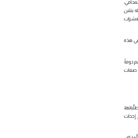
لمحامي،
ه يتقن
لعشرات
في هذه
دوماً؛
ى صفات
َباتها،
 إحداث
َما كان