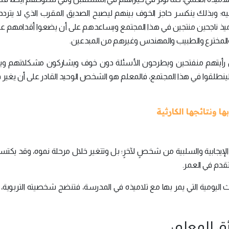
 إليه؛ وبذلك ينكسر حاجز الخوف بينهم ليصبح الصديق المقرب الذي لا يترد
ميذ ناجحين منتجين في هذا المجتمع ويساعدهم على أن يضعوا أقدامهم على
 والمخترع والطبيب والمهندس وغيرهم من المبدعين.
 رأيتهم منفتحين ويطرحون الأسئلة دون خوف ويشاركون مشكلاتهم وي
ينطلقوا في هذا المجتمع، فالمعلم هو الشخص الوحيد القادر على أن يغير ف
ا ونتائجها الكارثية
 الإيجابية والسلبية من شخصٍ لآخرٍ؛ بل وتتغير خلال مرحلة نموه، وقد يكت
تقدم في العمر.
 اليومية التي يمر بها مع تلاميذه في المدرسة، فتنضج شخصيته التربوية،