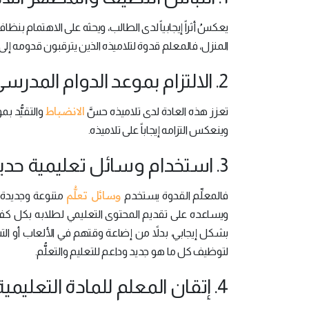
يعكسُ أثراً إيجابياً لدى الطالب، ويحثه على الاهتمام 
المنزل، فالمعلم قدوة لتلاميذه الذين يترقبون قدومه إلى
2. الالتزام بموعد الدوام المدرسي دون تأخير عن حصصه الدراسية:
الانضباط
تعزز هذه العادة لدى تلاميذه حسَّ
والتقيُّد بم
وينعكس التزامه إيجاباً على تلاميذه.
3. استخدام وسائل تعليمية حديثة وتوظيفها في التعليم:
وسائل تعلُّم
فالمعلِّم القدوة يستخدم
متنوعة وجديدة في
ويساعده على تقديم المحتوى التعليمي لطلابه بكل ك
بشكل إيجابي، بدلاً من إضاعة وقتهم في الألعاب أو التس
لتوظيف كل ما هو جديد وداعم للتعليم والتعلُّم.
4. إتقان المعلم للمادة التعليمية التي يدرسها: