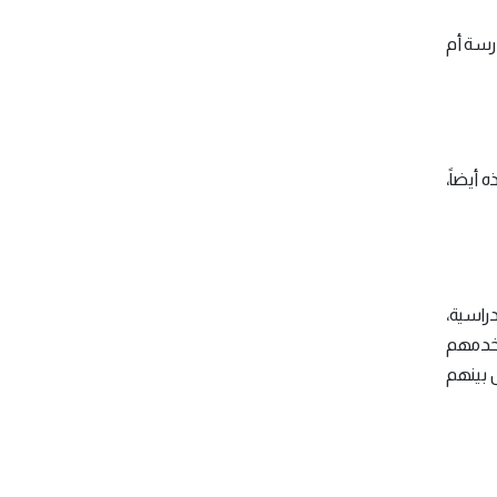
درسة أم
 أيضاً،
دراسية،
تخدمهم
س بينهم