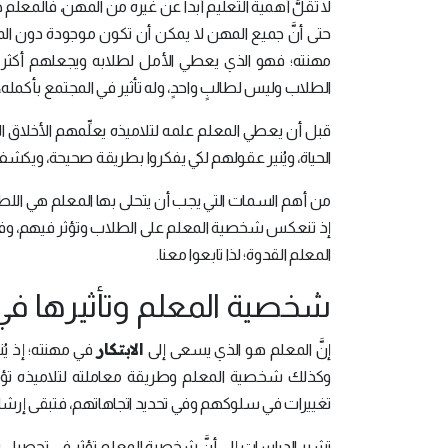
لا تقلُّ أهمية التعليم أبداً عن غيره من المهن، فالم
حتى أنَّ جميع المهن لا يمكن أن تكون موجودة دون الم
مهنته؛ فهو الذي يعطي الأمل لطلابه ويجعلهم أكثر ي
الطلاب وليس لطالبٍ واحدٍ، وله تأثير في المجتمع بأكمله، 
قبل أن يعطي المعلم علمه لتلاميذه يعلِّمهم الأخلا
الحياة، ويُنير عقولهم لكي يفكروا بطريقة صحيحة، ويكشف
من أهم السمات التي يجب أن يتحلى بها المعلم هي اللطف
إذ تنعكس شخصية المعلم على الطلاب وتؤثر فيهم، وفي 
المعلم القدوة؛ لذا تابعوا معنا.
شخصية المعلم وتأثيرها في
الابتكار
إنَّ المعلم هو الذي يسعى إلى
في مهنته؛ إذ يُن
وكذلك شخصية المعلم وطريقة معاملته لتلاميذه تؤثر
تغييرات في سلوكهم وفي تحديد اتجاهاتهم، فتبقى إرشاد
تشير الدراسات إلى أنَّ شخصية المعلم تؤثر في تحصيل تل