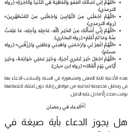
«اللَّهُمَّ إنِّي أَسْأَلُكَ العَفْوَ وَالعَافِيَةَ فِي الدُّنْيَا وَالْآخِرَةِ» (رواه
الترمذي).
«اللَّهُمَّ اجْعَلْنِي مِنَ التَّوَّابِينَ وَاجْعَلْنِي مِنَ المُتَطَهِّرِينَ»
(رواه الترمذي).
«اللَّهُمَّ إِنِّي أَسْأَلُكَ مِنَ الخَيْرِ كُلِّهِ، عَاجِلِهِ وَآجِلِهِ، مَا عَلِمْتُ
مِنْهُ وَمَا لَمْ أَعْلَمْ» (رواه البخاري).
«اللَّهُمَّ اغْفِرْ لِي وَارْحَمْنِي وَاهْدِنِي وَعَافِنِي وَارْزُقْنِي» (رواه
مسلم).
«اللَّهُمَّ اجْعَلْ خَيْرَ عُمْرِي آخِرَهُ، وَخَيْرَ عَمَلِي خَوَاتِمَهُ، وَخَيْرَ
أَيَّامِي يَوْمَ أَلْقَاكَ» (رواه ابن حبان).
هذه الأدعية ثابتة المعنى ومشهورة في السنة، ويُستحب الدعاء بها
في رمضان مخصصة لما فيه من مواطن إجابة، دون اعتقاد اختصاصها
بوقت محدد إلَّا ما دل عليه الدليل.
هل يجوز الدعاء بأية صيغة في