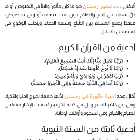
دعاء لشهر رمضان
أفضل
هو ما كان مأثوراً وثابتاً في النصوص، أو ما
دلَّ معناه على الخير والصلاح دون تقييد بصيغة أو زمن مخصوص،
فبهذا يجمع المسلم بين الاتِّباع وسعة الدعاء، ويتجنب الوقوع في
التخصيص بلا دليل.
أدعية من القرآن الكريم
﴿رَبَّنَا تَقَبَّلْ مِنَّا إِنَّكَ أَنتَ السَّمِيعُ الْعَلِيمُ﴾.
﴿رَبَّنَا لَا تُزِغْ قُلُوبَنَا بَعْدَ إِذْ هَدَيْتَنَا﴾.
﴿رَبِّ اغْفِرْ لِي وَلِوَالِدَيَّ وَلِلْمُؤْمِنِينَ﴾.
﴿رَبَّنَا آتِنَا فِي الدُّنْيَا حَسَنَةً وَفِي الْآخِرَةِ حَسَنَةً﴾.
أدعية مأثورة في رمضان
تُقال هذه
؛ لأنها جامعة لخيري الدنيا والآخرة،
وهي من كلام الله عز وجل في كتابه الكريم، ويُستحب الإكثار منها في
الصيام والقيام، وفي السجود وأوقات الإجابة.
أدعية ثابتة من السنة النبوية