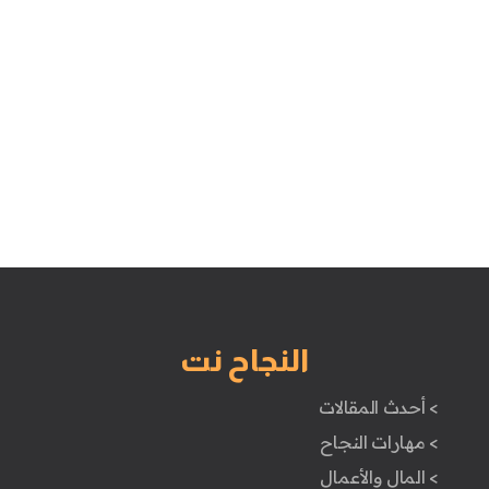
النجاح نت
> أحدث المقالات
> مهارات النجاح
> المال والأعمال