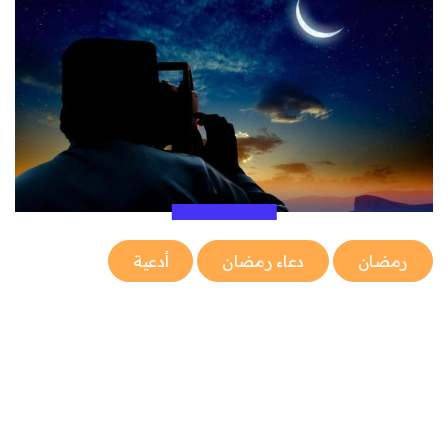
رمضان
دعاء رمضان
أدعية