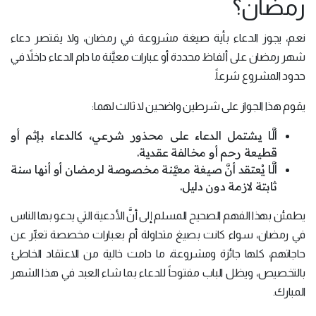
رمضان؟
نعم، يجوز الدعاء بأية صيغة مشروعة في رمضان، ولا يقتصر دعاء
شهر رمضان على ألفاظ محددة أو عبارات معيَّنة ما دام الدعاء داخلاً في
حدود المشروع شرعاً.
يقوم هذا الجواز على شرطين واضحين لا ثالث لهما:
ألَّا يشتمل الدعاء على محذور شرعي، كالدعاء بإثم أو
قطيعة رحم أو مخالفة عقدية.
ألَّا يُعتقد أنَّ صيغة معيَّنة مخصوصة لرمضان أو أنها سنة
ثابتة لازمة دون دليل.
يطمئن بهذا الفهم الصحيح المسلم إلى أنَّ الأدعية التي يدعو بها الناس
في رمضان، سواء كانت بصيغ متداولة أم بعبارات مخصصة تعبِّر عن
حاجاتهم، كلها جائزة ومشروعة، ما دامت خالية من الاعتقاد الخاطئ
بالتخصيص، ويظل الباب مفتوحاً للدعاء بما شاء العبد في هذا الشهر
المبارك.