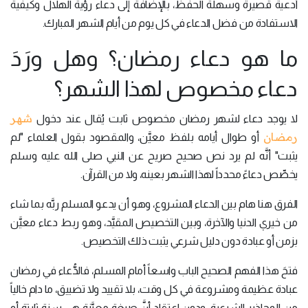
أدعية قصيرة وسهلة الحفظ، بالإضافة إلى دعاء رؤية الهلال وكيفية
الاستفادة من فضل الدعاء في كل يوم من أيام الشهر المبارك.
ما هو دعاء رمضان؟ وهل ورَدَ
دعاء مخصوص لهذا الشهر؟
شهر
لا يوجد دعاء لشهر رمضان مخصوص ثابت يُقال عند دخول
رمضان
أو طوال أيامه بلفظ معيَّن، والمقصود بقول العلماء "لم
يثبت" أنَّه لم يرد نص صحيح صريح عن النبي صلى الله عليه وسلم
يخصِّص دعاءً محدداً لهذا الشهر بعينه، ولا من القرآن.
الفرق هنا هام بين الدعاء المشروع، وهو أن يدعو المسلم ربَّه بما شاء
من خيري الدنيا والآخرة، وبين التخصيص المقيَّد، وهو ربط دعاء معيَّن
بزمن أو عبادة دون دليل شرعي يثبت ذلك التخصيص.
فتحَ هذا الفهم الصحيح الباب واسعاً أمام المسلم، فالدُّعاء في رمضان
عبادة عظيمة ومشروعة في كل وقت، بلا تقييد ولا تضييق، ما دام خالياً
من المحاذير الشرعية، ودون اعتقاد أنَّ صيغة معيَّنة هي سنة ثابتة أو