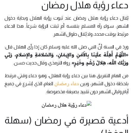
دعاء رؤية هلال رمضان
يُقال دعاء رؤية هلال رمضان عند ثبوت رؤية الهلال وبداية دخول
الشهر، سواء رآه المسلم بنفسه أم ثبتت الرؤية شرعاً. هذا الدعاء
مرتبط بوقت محدد، ولا يُقال طوال الشهر.
وردَ في السنة أنَّ النبي صلى الله عليه وسلم كان إذا رأى الهلال قال:
«
اللَّهُمَّ أَهِلَّهُ علَيْنَا بِالأَمْنِ والإِيمَانِ، وَالسَّلامَةِ والإِسْلامِ، رَبِّي
ورَبُّكَ اللَّه، هِلالُ رُشْدٍ وخَيْرٍ
»
. رواه الترمذي، وقال حديث حسن.
من الهام التفريق هنا بين دعاء رؤية الهلال، وهو دعاء وقتي مرتبط
دعاء رمضان
بلحظة دخول الشهر، وبين
العام، الذي يُشرع في جميع
أيام وليالي الشهر دون تقييد بصيغة مخصوصة.
أدعية قصيرة في رمضان (سهلة