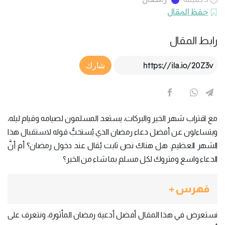
حفظ المقال
رابط المقال
Article Link
شارك
مع اقتراب شهر الخير والبركات، يستعد المسلمون لصيامه وقيام ليله،
ويتساءلون عن أفضل دعاء رمضان الذي يُستحبُّ قوله لاستقبال هذا
الشهر العظيم. هل هناك نص ثابت يُقال عند دخول رمضان؟ أم أنَّ
الدعاء واسع ومتروك لكل مسلم بما شاء من الخير؟
فهرس +
نستعرض في هذا المقال أفضل أدعية رمضان المأثورة، ونتعرف على