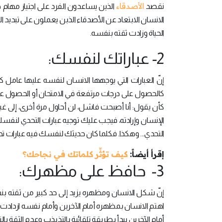
الأصدقاء
نقصد
الذين يساعدون الفرد على اجتياز مهام
الانسان الابتعاد عن الأصدقاء الذبن يعملون على تبديد ا
الحياة وزادت ثقته بنفسه.
2- عباراتك لنفسك:
إنّ العبارات التي يوجهها الانسان لنفسه عليها عامل كب
كالحصول على درجات مرتفعة في الامتحان أو الحصول على م
كأن يقول: أنا أصبحت فاشل، لن أحاول مرة أخرى، إلى غي
الإنسان وإرادته، فيجب عليك توجيه عبارات التحدي لنفس
التحدي... وهكذا. فكلما كان حديثك لنفسك فيه عبارات 
إقرأ أيضاً:
كيف تؤثِّر كلماتك في نجاحك؟
3- حافظ على مظهرك:
إنّ شكل الانسان ومظهره يزيد إلى حد كبير من ثقته بنفسه
اهتم الانسان بمظهره أمام الآخرين وأمام نفسه ازدادت 
أمام الآخرين يبدأ بطريقة تلقائية بالتذبذب وعدم الثقة ب