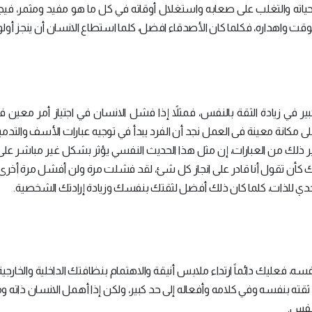
 حياته والتغلب على صعابه واستغلال أوقاته في كل ما هو مفيد ومثمر، في
لوقت واهداره، فكلما كان الأصدقاء افضل، كلما استطاع الانسان أن ينجز أولو
ير في زيادة الثقة بالنفس، فمثلاً إذا فشل الانسان في اجتياز أمر معين ف
كانة معينة فى العمل نجد أن الفرد يبدأ في توجيه عبارات الأسف والتدمير 
ر ذلك من العبارات، إن مثل هذا الحديث النفسي يؤثر بشكل غير مباشر على 
ك كأن تقول أنا قادر على انجاز كل شئ، لقد فشلت مرة ولن أفشل مرة أخرى،
تحدي للذات، كلما كان ذلك أفضل لثقتك بنفسك وزيادة إرادتك الشخصية.
، فعليك دائماً ارتداء ملابس أنيقة والاهتمام بنظافتك الداخلية والخارجية
ثقته بنفسه وفي كلامه وأفعاله إلى حد كبير، ولكن إذا أهمل الانسان ذاته
النفس.