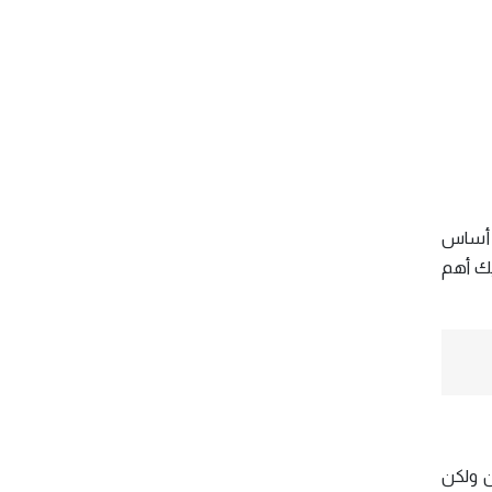
ي أساس
يك أهم
ن ولكن