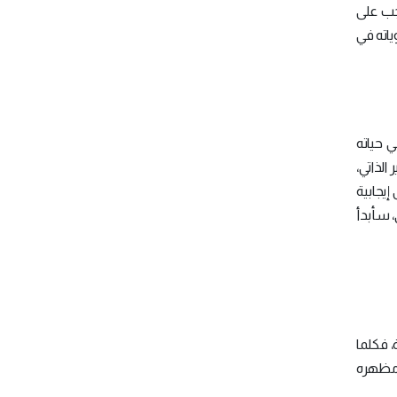
جب على
ياته في
ي حياته
الذاتي،
إيجابية
 سأبدأ
، فكلما
 ومظهره