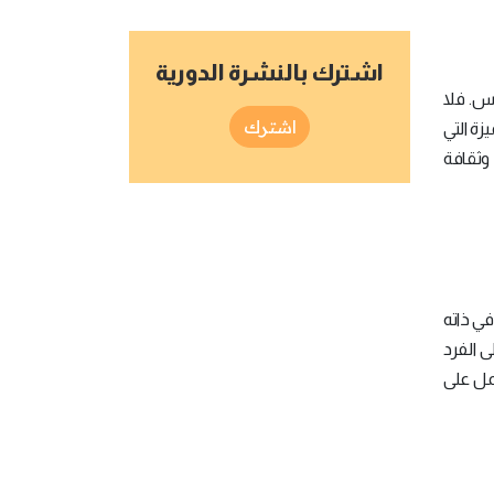
اشترك بالنشرة الدورية
س. فلا
اشترك
زة التي
وثقافة
في ذاته
ى الفرد
مل على