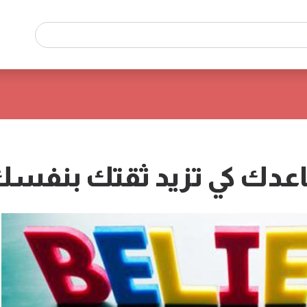
دك كي تزيد ثقتك بنفس