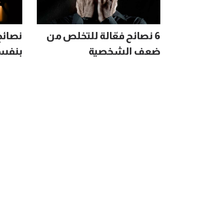
6 نصائح فعّالة للتخلص من
نصائح
ضعف الشخصية
بنفس