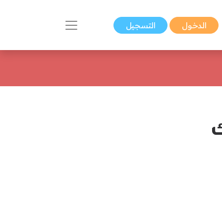
الدخول
التسجيل
ك