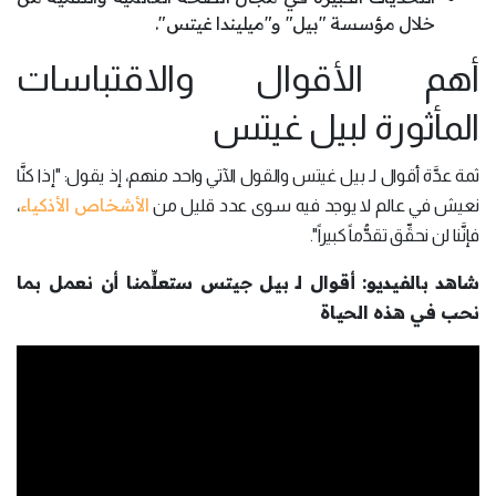
خلال مؤسسة "بيل" و"ميليندا غيتس".
أهم الأقوال والاقتباسات
المأثورة لبيل غيتس
ثمة عدَّة أقوال لـ بيل غيتس والقول الآتي واحد منهم، إذ يقول: "إذا كنَّا
الأشخاص الأذكياء
نعيش في عالم لا يوجد فيه سوى عدد قليل من
،
فإنَّنا لن نحقِّق تقدُّماً كبيراً".
شاهد بالفيديو: أقوال لـ بيل جيتس ستعلِّمنا أن نعمل بما
نحب في هذه الحياة