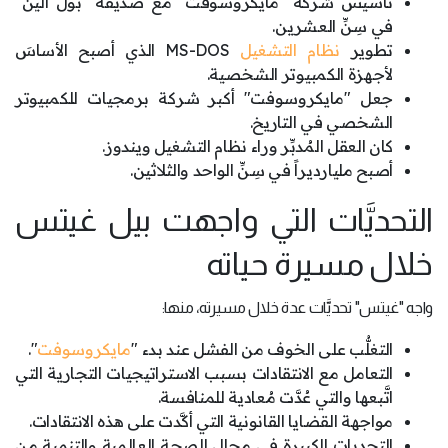
تأسيس شركة "مايكروسوفت" مع صديقه "بول ألين"
في سِنِّ العشرين.
تطوير
نظام التشغيل
MS-DOS الذي أصبح الأساسَ
لأجهزة الكمبيوتر الشخصية.
جعل "مايكروسوفت" أكبر شركة برمجيات للكمبيوتر
الشخصي في التاريخ.
كان العقل المُدبِّر وراء نظام التشغيل ويندوز.
أصبح مليارديراً في سِنِّ الواحد والثلاثين.
التحديَّات التي واجهت بيل غيتس
خلال مسيرة حياته
واجه "غيتس" تحديَّات عدة خلال مسيرته، منها:
التغلُّب على الخوف من الفشل عند بدء "
مايكروسوفت
".
التعامل مع الانتقادات بسبب الاستراتيجيات التجارية التي
اتَّبعها والتي عُدَّت مُعادية للمنافسة.
مواجهة القضايا القانونية التي أكَّدت على هذه الانتقادات.
التحديات الكبيرة في مجال الصحة العالمية والتنمية من