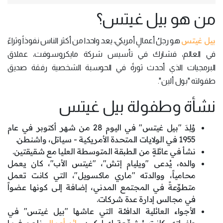
من هو بيل غيتس؟
بيل غيتس
هو رجلُ أعمالٍ أمريكي، يعد واحدا من أكثر الناس نفوذاً وثراءً
في العالم، فشارك في تأسيس شركة مايكروسوفت، عملاق
البرمجيات الذي أحدث ثورةً في الحوسبة الشخصية رفقة صديق
طفولته "بول ألين".
نشأة وطفولة بيل غيتس
وُلِدَ "بيل غيتس" في اليوم 28 من شهر أكتوبر في عام
1955 في الولايات المتحدة الأمريكية - سياتل، واشنطن.
نشأ في عائلةٍ من الطبقة المتوسطة العليا مع شقيقتين.
والده، يُدعى "ويليام إتش"، "غيتس الأب"، كان يعمل
محامياً، ووالدته "ماري ماكسويل"، التي كانت تعمل
متطوِّعةً في المجتمع المدني، إضافة إلى كونها عضواً
في مجالس إدارة عدة شركات.
الأجواء العائلية الدافئة التي عاشها "بيل غيتس" في