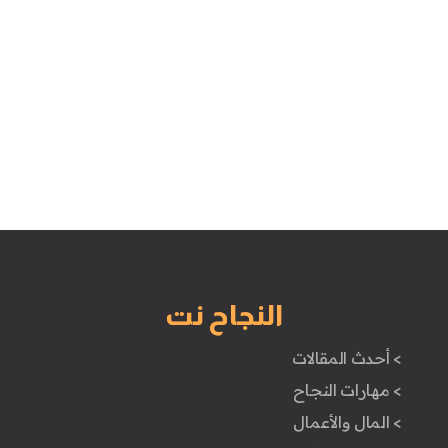
النجاح نت
> أحدث المقالات
> مهارات النجاح
> المال والأعمال