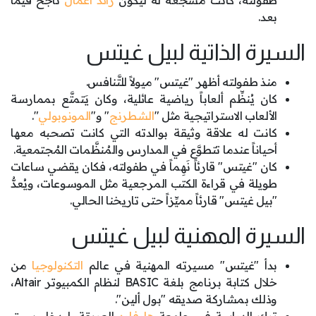
طفولته، كانت مُشجِّعة له ليكون
رائد أعمال
ناجح فيما
بعد.
السيرة الذاتية لبيل غيتس
منذ طفولته أظهر "غيتس" ميولاً للتَّنافس.
كان يُنظِّم ألعاباً رياضية عائلية، وكان يَتمتَّع بممارسة
الألعاب الاستراتيجية مثل "
الشطرنج
" و"
المونوبولي
".
كانت له علاقة وثيقة بوالدته التي كانت تصحبه معها
أحياناً عندما تتطوَّع في المدارس والمُنظَّمات المُجتمعية.
كان "غيتس" قارئاً نَهِماً في طفولته، فكان يقضي ساعات
طويلة في قراءة الكتب المرجعية مثل الموسوعات، ويُعدُّ
"بيل غيتس" قارئاً مميِّزاً حتى تاريخنا الحالي.
السيرة المهنية لبيل غيتس
بدأ "غيتس" مسيرته المهنية في عالم
التكنولوجيا
من
خلال كتابة برنامج بلغة BASIC لنظام الكمبيوتر Altair،
وذلك بمشاركة صديقه "بول ألين".