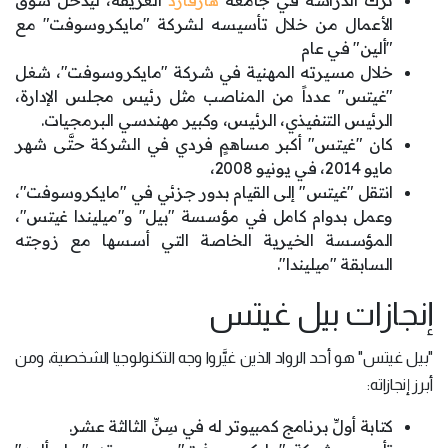
ترك الدراسة في جامعة
هارفارد
العريقة، ليدخل سوق
الأعمال من خلال تأسيسه لشركة "مايكروسوفت" مع
"ألين" في عام
خلال مسيرته المهنية في شركة "مايكروسوفت"، شغل
"غيتس" عدداً من المناصب مثل رئيس مجلس الإدارة،
الرئيس التنفيذي، الرئيس، وكبير مهندسي البرمجيات.
كان "غيتس" أكبر مساهمٍ فردي في الشركة حتَّى شهر
مايو 2014، في يونيو 2008،
انتقل "غيتس" إلى القيام بدور جزئي في "مايكروسوفت"،
وعمل بدوام كامل في مؤسسة "بيل" و"ميليندا غيتس"،
المؤسسة الخيرية الخاصة التي أسسها مع زوجته
السابقة "ميليندا".
إنجازات بيل غيتس
"بيل غيتس" هو أحد الرواد الذين غيَّروا وجه التكنولوجيا الشخصية، ومن
أبرز إنجازاته:
كتابة أولِّ برنامج كمبيوتر له في سِنِّ الثالثة عشر.