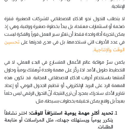
الإنتاجية.
لا يتطلب التحول نحو الذكاء الاصطناعي للشركات الصغيرة قفزة
ضخمة أو استثمارات معقدة، بل يبدأ بخطوة صغيرة وواعية، وهي؛ إذ
يمكن لتجربة أداة واحدة فقط أن تغيّر سير العمل فوراً. والفكرة ليست
تحسين
في عدد الأدوات التي تستخدمها، بل في مدى قدرتها على
الوقت والإنتاجية
.
يكمن سرّ مواكبة عالم الأعمال المتسارع في البدء العملي، لا في
التخطيط طويل الأمد. لذا، ركّز على مهمة واحدة تُرهقك يومياً، وحاول
أتمتتها باستخدام أدوات الذكاء الاصطناعي المجانية. قد تكون هذه
المهمة الرد على البريد الإلكتروني، أو تنظيم الجدول اليومي، أو إعداد
تقارير الأداء. ستدرك، بمجرد أن ترى النتيجة، أنّ التحول الرقمي ليس حلماً
بعيداً بل واقع يمكن تحقيقه بخطوات بسيطة، مثل:
تحديد أكثر مهمة يومية استنزافاً للوقت:
اختر نشاطاً
يتكرر يومياً ويستهلك جهدك، مثل المراسلات أو متابعة
الطلبات.