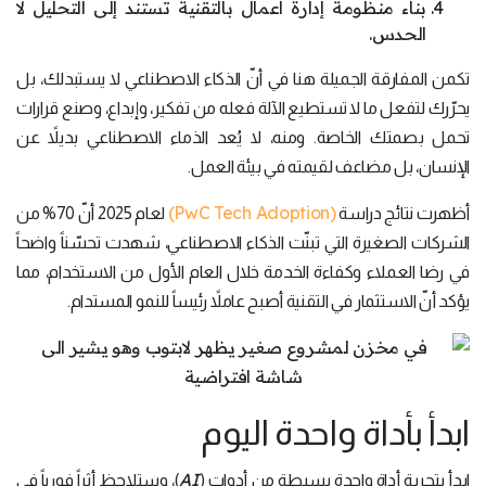
بناء منظومة إدارة أعمال بالتقنية تستند إلى التحليل لا
الحدس.
تكمن المفارقة الجميلة هنا في أنّ الذكاء الاصطناعي لا يستبدلك، بل
يحرّرك لتفعل ما لا تستطيع الآلة فعله من تفكير، وإبداع، وصنع قرارات
تحمل بصمتك الخاصة. ومنه، لا يُعد الذماء الاصطناعي بديلاً عن
الإنسان، بل مضاعف لقيمته في بيئة العمل.
(PwC Tech Adoption)
أظهرت نتائج دراسة
لعام 2025 أنّ 70% من
الشركات الصغيرة التي تبنّت الذكاء الاصطناعي، شهدت تحسّناً واضحاً
في رضا العملاء وكفاءة الخدمة خلال العام الأول من الاستخدام، مما
يؤكد أنّ الاستثمار في التقنية أصبح عاملاً رئيساً للنمو المستدام.
ابدأ بأداة واحدة اليوم
AI
ابدأ بتجربة أداة واحدة بسيطة من أدوات (
)، وستلاحظ أثراً فورياً في