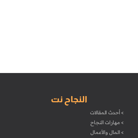
النجاح نت
> أحدث المقالات
> مهارات النجاح
> المال والأعمال