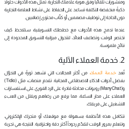
ومنشورات تلقائياً وفق هوية علامتك التجارية. تمثّل هذه الأدوات حلولاً
ذكيةً منخفضة التكلفة تساعد على الحفاظ على نشاط العلامة التجارية
دون الحاجة إلى توظيف مصممين أو كتّاب محتوى إضافيين.
عندما تدمج هذه الأدوات مع خططك التسويقية، ستلاحظ كيف
تختصر الوقت وتضاعف العائد، لتتحول ميزانية التسويق المحدودة إلى
نتائج ملموسة.
2. خدمة العملاء الآلية
خدمة العملاء
تُعد
من أكثر المجالات التي تشهد ثورةً في التحوّل
بفضل أدوات الذكاء الاصطناعي المجانية. تقدم منصات، مثل (Tidio)
و(ManyChat) روبوتات محادثة قادرة على الرد الفوري على استفسارات
العملاء على مدار الساعة، مما يرفع من رضاهم ويقلل من العبء
التشغيلي على فريقك.
تتكامل هذه الأنظمة بسهولة مع موقعك أو متجرك الإلكتروني،
وتتعلم بمرور الوقت لتقدّم ردوداً أكثر دقة واحترافية. النتيجة هي تجربة