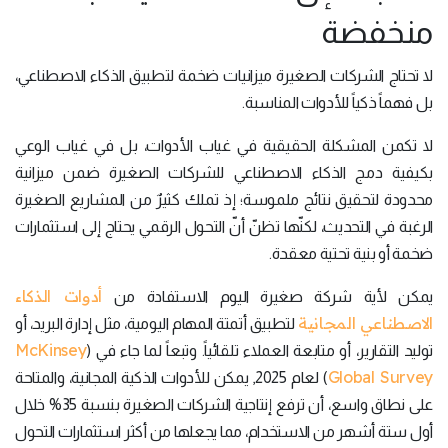
منخفضة
لا تحتاج الشركات الصغيرة ميزانيات ضخمة لتطبيق الذكاء الاصطناعي،
بل فهماً ذكياً للأدوات المناسبة.
لا تكمن المشكلة الحقيقية في غياب الأدوات، بل في غياب الوعي
بكيفية دمج الذكاء الاصطناعي للشركات الصغيرة ضمن ميزانية
محدودة لتحقيق نتائج ملموسة؛ إذ تملك كثيرٌ من المشاريع الصغيرة
الرغبة في التحديث، لكنّها تظنّ أنّ التحول الرقمي يحتاج إلى استثمارات
ضخمة أو بنية تحتية معقدة.
أدوات الذكاء
يمكن لأية شركة صغيرة اليوم الاستفادة من
الاصطناعي المجانية
لتطبيق أتمتة المهام اليومية، مثل إدارة البريد، أو
McKinsey
توليد التقارير، أو متابعة العملاء تلقائياً. وتبعاً لما جاء في (
Global Survey
) لعام 2025, يمكن للأدوات الذكية المجانية، والمتاحة
على نطاق واسع، أن ترفع إنتاجية الشركات الصغيرة بنسبة 35% خلال
أول ستة أشهر من الاستخدام، مما يجعلها من أكثر استثمارات التحول