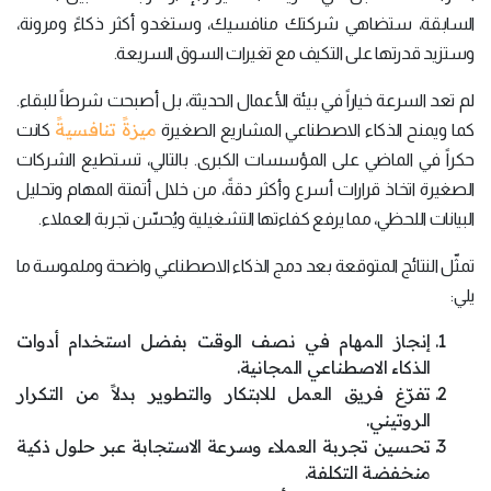
السابقة، ستضاهي شركتك منافسيك، وستغدو أكثر ذكاءً ومرونة،
وستزيد قدرتها على التكيف مع تغيرات السوق السريعة.
لم تعد السرعة خياراً في بيئة الأعمال الحديثة، بل أصبحت شرطاً للبقاء.
ميزةً تنافسيةً
كما ويمنح الذكاء الاصطناعي المشاريع الصغيرة
كانت
حكراً في الماضي على المؤسسات الكبرى. بالتالي، تستطيع الشركات
الصغيرة اتخاذ قرارات أسرع وأكثر دقةً، من خلال أتمتة المهام وتحليل
البيانات اللحظي، مما يرفع كفاءتها التشغيلية ويُحسّن تجربة العملاء.
تمثّل النتائج المتوقعة بعد دمج الذكاء الاصطناعي واضحة وملموسة ما
يلي:
إنجاز المهام في نصف الوقت بفضل استخدام أدوات
الذكاء الاصطناعي المجانية.
تفرّغ فريق العمل للابتكار والتطوير بدلاً من التكرار
الروتيني.
تحسين تجربة العملاء وسرعة الاستجابة عبر حلول ذكية
منخفضة التكلفة.