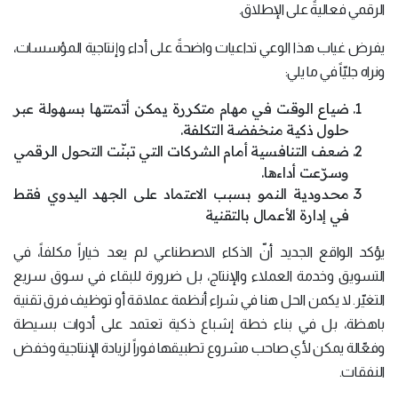
الرقمي فعاليةً على الإطلاق.
يفرض غياب هذا الوعي تداعيات واضحةً على أداء وإنتاجية المؤسسات،
ونراه جليّاً في ما يلي:
ضياع الوقت في مهام متكررة يمكن أتمتتها بسهولة عبر
حلول ذكية منخفضة التكلفة.
ضعف التنافسية أمام الشركات التي تبنّت التحول الرقمي
وسرّعت أداءها.
محدودية النمو بسبب الاعتماد على الجهد اليدوي فقط
في إدارة الأعمال بالتقنية
يؤكد الواقع الجديد أنّ الذكاء الاصطناعي لم يعد خياراً مكلفاً، في
التسويق وخدمة العملاء والإنتاج، بل ضرورة للبقاء في سوق سريع
التغيّر. لا يكمن الحل هنا في شراء أنظمة عملاقة أو توظيف فرق تقنية
باهظة، بل في بناء خطة إشباع ذكية تعتمد على أدوات بسيطة
وفعّالة يمكن لأي صاحب مشروع تطبيقها فوراً لزيادة الإنتاجية وخفض
النفقات.