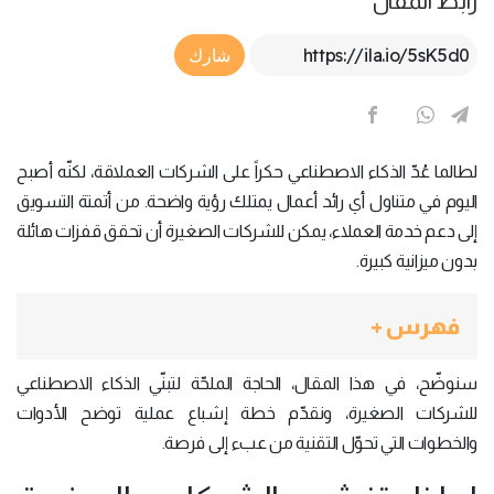
رابط المقال
Article Link
شارك
لطالما عُدّ الذكاء الاصطناعي حكراً على الشركات العملاقة، لكنّه أصبح
اليوم في متناول أي رائد أعمال يمتلك رؤية واضحة. من أتمتة التسويق
إلى دعم خدمة العملاء، يمكن للشركات الصغيرة أن تحقق قفزات هائلة
بدون ميزانية كبيرة.
فهرس +
سنوضّح، في هذا المقال، الحاجة الملحّة لتبنّي الذكاء الاصطناعي
للشركات الصغيرة، ونقدّم خطة إشباع عملية توضح الأدوات
والخطوات التي تحوّل التقنية من عبء إلى فرصة.