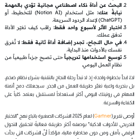
البحث عن أداة ذكاء اصطناعي مجانية تؤدي بالمهمة
نيابةً عنك:
مثل استخدام (Notion AI) للتخطيط، أو
(ChatGPT) لإعداد الردود السريعة.
اختبار الأثر لأسبوع واحد فقط:
راقب كيف تغيّر الأداة
تدفق عملك.
في حال النجاح، تجدر إضافة أداة ثانية فقط:
لا تُغرق
نفسك بالأدوات منذ البداية.
توسيع استخدامها تدريجياً
حتى تصبح جزءاً طبيعياً من
نظام العمل اليومي.
لذا، ابدأ بخطوة واحدة؛ إذ لا تبدأ رحلة النجاح بالتقنية بشراء نظام ضخم،
بل بتجربة واعية تغيّر طريقة العمل من الجذر. سيجعلك دمج أتمتة
المهام في روتينك اليومي أكثر استعداداً لمستقبل يعتمد كلياً على
الكفاءة والسرعة.
Gartner
أوصى تقرير(
) لعام 2025 الشركات الصغيرة باتباع نهج "الاختبار
التدريجي للأدوات الذكية" بوصفه أكثر طريقة فعاليةً لتحقيق التحول
الرقمي بأمان ومن دون مخاطرة مالية، مؤكداً أنّ الشركات التي بدأت