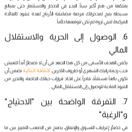
يملكها من هم أكبر سناً. البدء في الادخار والاستثمار حتى بمبالغ
بسيطة يتيح لمدخراتك فرصة مضاعفة الأرباح لعدة عقود (الفائدة
المركبة)، لتبني ثروة لم تكن تتوقعها دائماً.
6. الوصول إلى الحرية والاستقلال
المالي
يكمن الهدف الأسمى من كل هذا الجهد في أن لا تضطرّ أبداً للعيش
الثقافة المالية
تحت رحمة راتبك الشهري أو ظروف الآخرين.
تضمن أن
تكون بالغاً مستقلاً، قادراً على اتخاذ قرارات حياتك الخاصة، والتحرر من
القيود المادية للوصول إلى الاستقلال المالي.
7. التفرقة الواضحة بين "الاحتياج"
و"الرغبة"
في خضمّ إغراءات التسوق والإنفاق، يصبح من الصعب التمييز بين ما