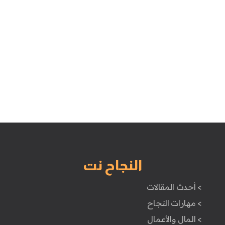
النجاح نت
> أحدث المقالات
> مهارات النجاح
> المال والأعمال