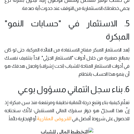
في حساب توفير منفصل وسهل الوصول إليه، ليكون بمنزلة درع
يحمي خططك الاستثمارية من التوقف عند حدوث أية صدمة.
5. الاستثمار في "حسابات النمو"
المبكرة
يُعد الاستثمار المبكر مفتاح الاستفادة من الفائدة المركبة، حتى لو كان
بمبالغ صغيرة من خلال أدوات "الاستثمار الجزئي". ابدأ بتثقيف نفسك
في أدوات الاستثمار المتاحة للشباب (تحت إشراف) واجعل هدفك هو
أن ينمو هذا الحساب بانتظام.
6. بناء سجل ائتماني مسؤول بوعي
تعلّم كيفية بناء وتتبع درجة ائتمانية نظيفة ومرتفعة منذ سن مبكرة؛ إذ
إنّ هذا السجلّ هو جواز سفرك المالي المستقبلي؛ لأنّك ستحتاجه
القروض العقارية
للحصول على شروط أفضل في
أو الإيجارية دائماً.