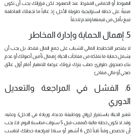
الهبوط أو الحماس المفرط عند الصعود. لكن قراراتك يجب أن تكون
مبنيةً على خطة استراتيجية طويلة الأجل؛ إذ غالباً ما تجعلك العاطفة
تبيع بأقل من قيمتها وتندم لاحقاً.
5. إهمال الحماية وإدارة المخاطر
لا يقتصر التخطيط المالي للشباب على جمع المال فقط، بل يجب أن
يشمل حماية ما تملكه من مفاجآت الحياة. إهمال تأمين أصولك أو عدم
بناء صندوق طوارئ صلب يترك ثروتك عرضة للانهيار أمام أول عائق
صحي أو مالي مفاجئ.
6. الفشل في المراجعة والتعديل
الدوري
تتغير الحياة باستمرار (زواج، ووظيفة جديدة، وزيادة في الدخل)؛ وعليه،
وقد لا تكون خطة مالية صُممت قبل 5 سنوات مناسبة اليوم. لذا، يجب
أن تخصص وقتاً ثابتاً (كل 6 أشهر أو سنة) لمراجعة خطتك لتناسب