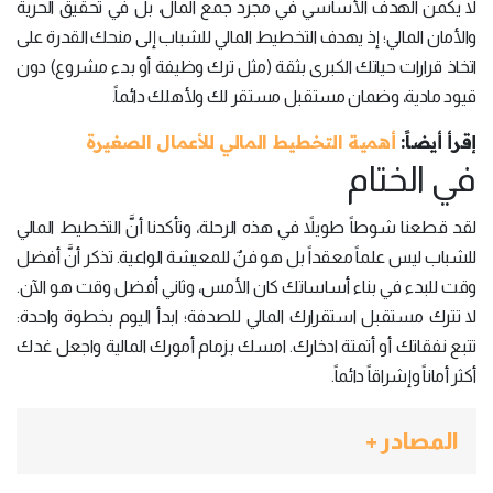
لا يكمن الهدف الأساسي في مجرد جمع المال، بل في تحقيق الحرية
والأمان المالي؛ إذ يهدف التخطيط المالي للشباب إلى منحك القدرة على
اتخاذ قرارات حياتك الكبرى بثقة (مثل ترك وظيفة أو بدء مشروع) دون
قيود مادية، وضمان مستقبل مستقر لك ولأهلك دائماً.
إقرأ أيضاً:
أهمية التخطيط المالي للأعمال الصغيرة
في الختام
لقد قطعنا شوطاً طويلاً في هذه الرحلة، وتأكدنا أنَّ التخطيط المالي
للشباب ليس علماً معقداً بل هو فنٌ للمعيشة الواعية. تذكر أنَّ أفضل
وقت للبدء في بناء أساساتك كان الأمس، وثاني أفضل وقت هو الآن.
لا تترك مستقبل استقرارك المالي للصدفة؛ ابدأ اليوم بخطوة واحدة:
تتبع نفقاتك أو أتمتة ادخارك. امسك بزمام أمورك المالية واجعل غدك
أكثر أماناً وإشراقاً دائماً.
المصادر +