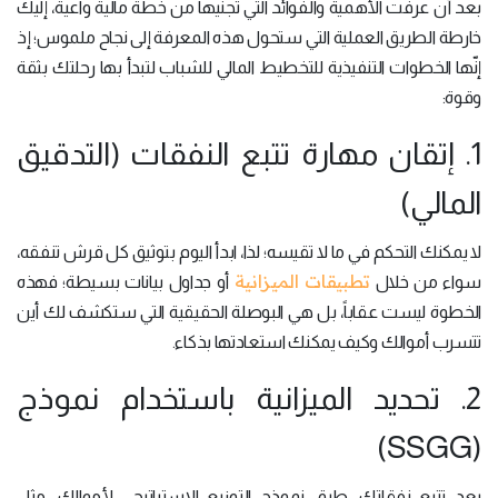
بعد أن عرفت الأهمية والفوائد التي تجنيها من خطة مالية واعية، إليك
خارطة الطريق العملية التي ستحول هذه المعرفة إلى نجاح ملموس؛ إذ
إنّها الخطوات التنفيذية للتخطيط المالي للشباب لتبدأ بها رحلتك بثقة
وقوة:
1. إتقان مهارة تتبع النفقات (التدقيق
المالي)
لا يمكنك التحكم في ما لا تقيسه؛ لذا، ابدأ اليوم بتوثيق كل قرش تنفقه،
تطبيقات الميزانية
سواء من خلال
أو جداول بيانات بسيطة؛ فهذه
الخطوة ليست عقاباً، بل هي البوصلة الحقيقية التي ستكشف لك أين
تتسرب أموالك وكيف يمكنك استعادتها بذكاء.
2. تحديد الميزانية باستخدام نموذج
(SSGG)
بعد تتبع نفقاتك، طبق نموذج التوزيع الاستراتيجي لأموالك، مثل