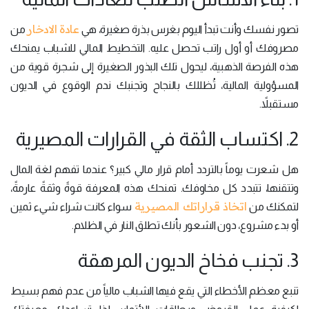
عادة الادخار
تصور نفسك وأنت تبدأ اليوم بغرس بذرة صغيرة، هي
من
مصروفك أو أول راتب تحصل عليه. التخطيط المالي للشباب يمنحك
هذه الفرصة الذهبية، ليحول تلك البذور الصغيرة إلى شجرة قوية من
المسؤولية المالية، تُظللك بالنجاح وتجنبك ندم الوقوع في الديون
مستقبلاً.
2. اكتساب الثقة في القرارات المصيرية
هل شعرت يوماً بالتردد أمام قرار مالي كبير؟ عندما تفهم لغة المال
وتتقنها، تتبدد كل مخاوفك. تمنحك هذه المعرفة قوةً وثقةً عارمةً،
اتخاذ قراراتك المصيرية
لتمكنك من
سواء كانت شراء شيء ثمين
أو بدء مشروع، دون الشعور بأنك تطلق النار في الظلام.
3. تجنب فخاخ الديون المرهقة
تنبع معظم الأخطاء التي يقع فيها الشباب مالياً من عدم فهم بسيط