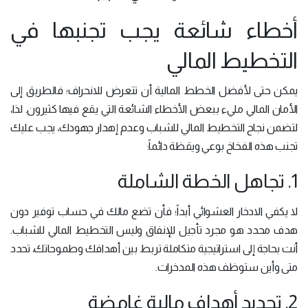
أخطاء شائعة يجب تجنبها في
التخطيط المالي
يمكن حتى لأفضل الخطط المالية أن تتعرض للانحراف؛ فالطريق إلى
الأمان المالي مليء ببعض الأخطاء الشائعة التي يقع فيها كثيرون. لذا،
لتضمن نجاح التخطيط المالي للشباب وعدم إهدار جهودك، يجب عليك
تجنب هذه الفخاخ بوعي ويقظة دائماً:
1. تجاهل الخطة الشاملة
لا يكفي الادخار العشوائي أبداً؛ فأن تضع مالك في حساب توفير دون
هدف محدد هو مجرد تأجيل للإنفاق وليس التخطيط المالي للشباب.
أنت بحاجة إلى استراتيجية متكاملة تربط بين أهدافك وطموحاتك، تحدد
متى وأين ستوظف هذه المدخرات.
2. تحديد أهداف مالية غامضة