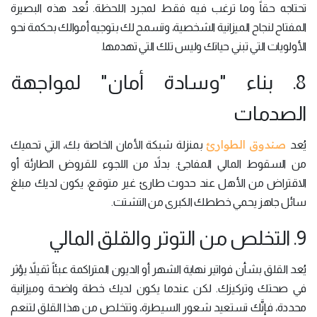
تحتاجه حقاً وما ترغب فيه فقط لمجرد اللحظة. تُعد هذه البصيرة
المفتاح لنجاح الميزانية الشخصية، وتسمح لك بتوجيه أموالك بحكمة نحو
الأولويات التي تبني حياتك وليس تلك التي تهدمها.
8. بناء "وسادة أمان" لمواجهة
الصدمات
صندوق الطوارئ
يُعد
بمنزلة شبكة الأمان الخاصة بك، التي تحميك
من السقوط المالي المفاجئ. بدلاً من اللجوء للقروض الطارئة أو
الاقتراض من الأهل عند حدوث طارئ غير متوقع، يكون لديك مبلغ
سائل جاهز يحمي خططك الكبرى من التشتت.
9. التخلص من التوتر والقلق المالي
يُعد القلق بشأن فواتير نهاية الشهر أو الديون المتراكمة عبئاً ثقيلاً يؤثر
في صحتك وتركيزك. لكن عندما يكون لديك خطة واضحة وميزانية
محددة، فإنَّك تستعيد شعور السيطرة، وتتخلص من هذا القلق لتنعم