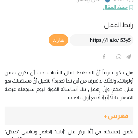
حفظ المقال
رابط المقال
Article Link
شارك
هل فكرت يوماً أنَّ التخطيط المالي للشباب يجب أن يكون ضمن
أولوياتك، ولكنّك لا تعرف من أين تبدأ تحديداً؟ لنتخيل أنَّ مستقبلك هو
مبنى ضخم؛ وإنَّ إهمال بناء أساساته القوية اليوم سيجعله عرضة
للانهيار عاجلاً أم آجلاً مع أول عاصفة.
فهرس +
تكمن المشكلة في أنَّنا نركز على "أثاث" الحاضر ونتناسى "هيكل"