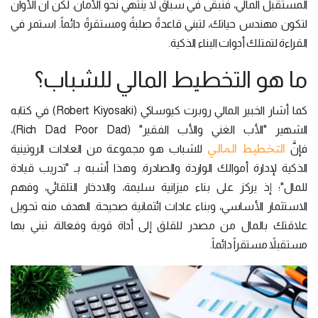
المستقبل المالي، فنبقى في سباق لا ينتهي نحو الأمان. لكن آنَ الأوان
لتكون مهندس حياتك، لتبني قاعدةً صلبةً ومستقرةً دائماً. استمر في
القراءة لتمتلك أدوات البناء الذكية.
ما هو التخطيط المالي للشباب؟
كما أشار الخبير المالي روبرت كيوساكي (Robert Kiyosaki) في كتابه
الشهير "الأب الغني والأب الفقير" (Rich Dad Poor Dad)،
التخطيط المالي
فإنَّ
للشباب هو مجموعة من العادات الروتينية
الذكية لإدارة أموالك الواردة والصادرة. وهذا أشبه بـ "تدريب قيادة
للمال"؛ إذ يركز على بناء ميزانية سليمة، والادخار التلقائي، وفهم
الاستثمار الأساسي، وبناء عادات ائتمانية صحيحة. الهدف منه تحويل
علاقتك بالمال من مصدر للقلق إلى أداة قوية وفعالة، تبني بها
مستقبلاً مستقراً دائماً.