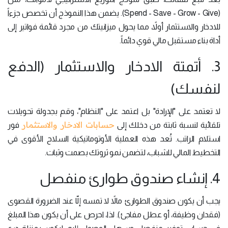
(Spend - Save - Grow - Give). يضمن هذا النموذج أن تخصص جزءاً
للادخار والاستثمار أولاً، مما يحول ميزانيتك من مجرد قائمة فواتير إلى
أداة بناء مستقبل مالي قوي دائماً.
3. أتمتة الادخار والاستثمار (الدفع
لنفسك)
لا تعتمد على "الإرادة" بل اعتمد على "النظام"، وقم بجدولة تحويلات
حسابات الادخار والاستثمار
تلقائية لنسبة ثابتة من دخلك إلى
فور
استلام الراتب. تُعد هذه العملية الأوتوماتيكية السلاح الأقوى في
التخطيط المالي للشباب، لتضمن نمو ثروتك بصمت وثبات.
4. إنشاء صندوق طوارئ منفصل
يجب أن يكون صندوق الطوارئ مالاً لا تمسه إلّا عند الضرورة القصوى
(فقدان وظيفة، أو عطل مفاجئ). لذا، احرص على أن يكون هذا المبلغ