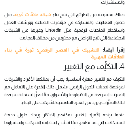
والاستشارات.
شبكة علاقات قوية
هناك مجموعة من الطرائق التي تتيح بناء
، مثل
حضور الفعاليات والمشاركة في مؤتمرات الصناعة وورشات العمل
واستخدام المنصات الرقمية، مثل LinkedIn وغيرها من الشبكات
الاجتماعية التي تتيح التواصل مع محترفين من مختلف المجالات.
إقرأ أيضاً:
التشبيك في العصر الرقمي: ثورة في بناء
العلاقات المهنية
4. التكيُّف مع التغيير
التكيف مع التغيير مهارة أساسية يجب أن يمتلكها الأفراد والشركات
لمواجهة تحديات التحول الرقمي. يشمل ذلك القدرة على التعامل مع
التغيرات السريعة في التكنولوجيا والأسواق، ممَّا يعزِّز استجابة سريعة
لتلك التغيُّرات ويزيد من القدرة التنافسية للشركات على البقاء.
عندما يواجه الأفراد التغيير، يمكنهم الابتكار وإيجاد حلول جديدة
للمشكلات التي قد تظهر، ممَّا يُحسِّن استدامة الشركات واستمرارها