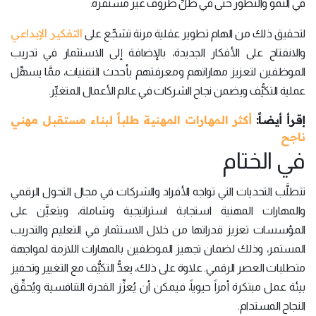
في النمو والتطور حتى في ظلِّ ظروف غير مستقرة.
التفكير الإبداعي
لتحقيق ذلك من الهام تطوير عقلية مرنة تشجِّع على
والانفتاح على الأفكار الجديدة، بالإضافة إلى الاستثمار في تدريب
الموظفين لتعزيز مهاراتهم ومعرفتهم بأحدث التقنيات، ممَّا يسهِّل
عملية التكيُّف ويضمن نجاح الشركات في عالم الأعمال المتغيِّر.
إقرأ أيضاً:
أكثر المهارات المهنية طلباً لبناء مستقبل مهني
ناجح
في الختام
تتطلَّب التحديات التي تواجه الأفراد والشركات في مجال التحول الرقمي
والمهارات المهنية استجابة استراتيجية وشاملة، ويتعيَّن على
المؤسسات تعزيز قدراتها من خلال الاستثمار في التعليم والتدريب
المستمر، وذلك لضمان تجهيز الموظفين بالمهارات اللازمة لمواجهة
متطلبات العصر الرقمي. علاوة على ذلك، يعدُّ التكيُّف مع التغيير وتحفيز
بيئة عمل مبتكرة أمراً حيوياً، فيمكن أن يُعزِّز القدرة التنافسية ويُحقِّق
النجاح المستدام.