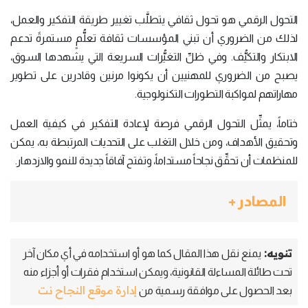
التحول الرقمي هو تحول ثقافي يتطلَّب تغيير طريقة التفكير والعمل،
لذلك من الضروري أن تبني المؤسسات ثقافة تعلُّمٍ مستمرةً تدعم
الابتكار والتكيُّف. وفي ظلِّ التغيُّرات السريعة التي يشهدها السوق،
يصبح من الضروري للمهنيين أن يكونوا مرنين وقادرين على تطوير
مهاراتهم لمواكبة التطورات التكنولوجية.
ختاماً، يمثِّل التحول الرقمي فرصة لإعادة التفكير في كيفية العمل
وتحقيق الأهداف، ومن خلال التغلب على التحديات المرتبطة به، يمكن
للمنظمات أن تحقِّق نجاحاً مستداماً، وتفتح آفاقاً جديدة للنمو والازدهار.
المصادر +
تنويه:
يمنع نقل هذا المقال كما هو أو استخدامه في أي مكان آخر
تحت طائلة المساءلة القانونية، ويمكن استخدام فقرات أو أجزاء منه
إدارة موقع النجاح نت
بعد الحصول على موافقة رسمية من