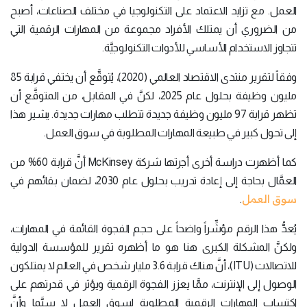
العمل. مع تزايد الاعتماد على التكنولوجيا في مختلف الصناعات، أصبح
من الضروري أن يمتلك الأفراد مجموعة من المهارات الرقمية التي
تتجاوز الاستخدام الأساسي للأدوات التكنولوجيَّة.
وفقاً لتقرير منتدى الاقتصاد العالمي (2020)، يُتوقَّع أن يختفي قرابة 85
مليون وظيفة بحلول عام 2025، لكنَّ في المقابل، من المتوقَّع أن
تظهر قرابة 97 مليون وظيفة جديدة تتطلب مهارات جديدة. يشير هذا
إلى تحول كبير في طبيعة المهارات المطلوبة في سوق العمل.
كما أظهرت دراسة أخرى أجرتها شركة McKinsey أنَّ قرابة 60% من
العمَّال بحاجة إلى إعادة تدريب بحلول عام 2030، لضمان بقائهم في
سوق العمل
.
يُعدُّ هذا الرقم مؤشِّراً واضحاً على حجم الفجوة القائمة في المهارات،
ولكنَّ المشكلة الكبرى هنا هو ما أظهره تقرير للمؤسسة الدولية
للاتصالات (ITU)، أنَّ هناك قرابة 3.6 مليار شخص في العالم لا يمتلكون
الوصول إلى الإنترنت، ممَّا يعزز الفجوة الرقمية ويؤثر في قدرتهم على
اكتساب المهارات الرقمية المطلوبة لسوق العمل لا سيَّما وأنَّ