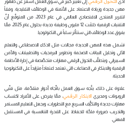
التحول الرقمي
أدى
إلى تغيير كبير في سوق العمل أسفرَ عن ظهور
مهن جديدة وزيادة الاعتماد على الأتمتة في الوظائف التقليدية. وفقاً
لتقرير المنتدى الاقتصادي العالمي في عام 2023، من المتوقَّع أنَّ
التقنيات الرقمية خلقَت 12 مليون وظيفة جديدة بحلول عام 2025، ممَّا
يفوق عدد الوظائف التي ستتأثر سلباً في التكنولوجيا.
تشمل هذه المهن الجديدة مجالات مثل الذكاء الاصطناعي والتعلم
الآلي وتحليل البيانات الضخمة وتطوير البرمجيات والتطبيقات والأمن
السيبراني. ويتطلَّب التحول الرقمي مهارات متخصِّصة في إدارة الأنظمة
الرقمية والابتكار في الصناعات التي تعتمد اعتماداً متزايداً على التكنولوجيا
الحديثة.
علاوة على ذلك، يتَّجه سوق العمل باتِّجاه أدوار متقدِّمة، مثل فنِّيي
الابتكار الرقمي
الروبوتات ومديري
، ممَّا يفرض على الأفراد اكتساب
مهارات جديدة والتكيُّف السريع مع التطورات، ويجعل التعليم المستمر
والتدريب ضرورة ملحَّة للحفاظ على القدرة التنافسية في المستقبل
المهني.