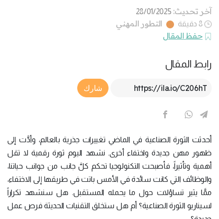
آخر تحديث:
28/01/2025
التطور المهني
8 دقيقة
حفظ المقال
رابط المقال
Article Link
شارك
أحدثت الثورة الصناعية في الماضي تغييرات جذرية بالعالم، وأدَّت إلى
ظهور مهن جديدة واختفاء أخرى. نشهد اليوم ثورة رقمية لا تقل
أهمية وتأثيراً، فأصبحت التكنولوجيا تحكم كلَّ جانب من جوانب حياتنا،
والوظائف التي كانت سائدة في الأمس باتت في طريقها إلى الاختفاء،
ممَّا يثير تساؤلات حول ما يحمله المستقبل. هل سنشهد تكراراً
لسيناريو الثورة الصناعية؟ أم هل ستخلق التقنيات الحديثة فرص عمل
جديدة؟