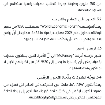
من 150 مليون وظيفة جديدة تتطلب مهارات رقمية ستظهر في
السنوات القادمة.
3.2. التحول في التعليم والتدريب
وفقاً لمؤسسة "World Economic Forum"، سيتطلب 50% من جميع
الوظائف بحلول عام 2025 مهارات رقمية متقدِّمة. هذا يعني أنَّ برامج
التعليم والتدريب يجب أن تتكيَّف لتلبية هذا الطلب المتزايد.
3.3. ارتفاع الأجور
تشير دراسة أجرتها "McKinsey" إلى أنَّ الأفراد الذين يمتلكون مهارات
رقمية، يمكن أن يكسبوا ما يصل إلى 20% أكثر من نظرائهم الذين لا
يمتلكون هذه المهارات.
3.4. توجُّهُ الشركات باتِّجاه التحول الرقمي
وفقاً لتقرير "Deloitte"، 73% من الشركات في العالم التي تسرِّع من
جهود التحول الرقمي في ظلِّ جائحة كورونا، ممَّا أدى إلى زيادة الحاجة
للموظفين القادرين على استخدام التكنولوجيا الحديثة.