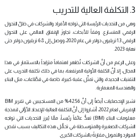
3. التكلفة العالية للتدريب
وهي من التحديات الرئيسة التي تواجه الأفراد والشركات في ظلِّ التحول
الرقمي المتسارع. وفقاً للأبحاث، تجاوزَ الإنفاق العالمي على التحول
الرقمي 1.3 تريليون دولار في عام 2020، ووصل إلى 6.8 تريليون دولار حتى
نهاية 2023.
وعلى الرغم من أنَّ الشركات تُظهر اهتماماً متزايداً بالاستثمار في هذا
المجال، إلا أنَّ الكلفة الأولية المرتفعة، بما في ذلك تكلفة التدريب على
التقنيات الجديدة، والتي تمثِّل عقبة كبيرة، خاصة في قطَّاعات، مثل البناء
والهندسة المعمارية.
تشير الإحصاءات أيضاُ إلى أنَّ 42.56% من المستجيبين في تقرير BIM
الإفريقي لعام 2022، أشاروا إلى أنَّ التكلفة العالية للإعداد الأوَّلي لنمذجة
معلومات البناء (BIM) تعدُّ عائقاً رئيساً، ممَّا يُبرز التحديات التي تواجه
الشركات الصغيرة والمتوسطة في تحمُّل هذه التكاليف بسبب نقص
الموارد والتمويل مقارنةً بالشركات الكبرى.