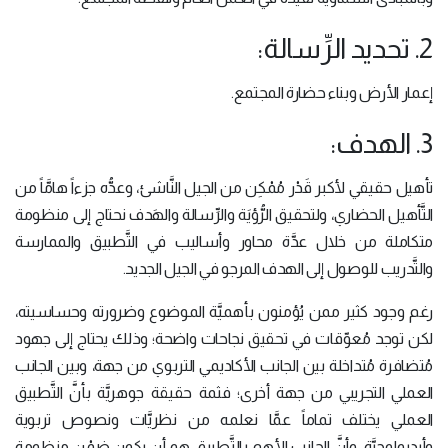
2. تحديد الرِّسالة:
إعمار الأرض وبناء حضارة المجتمع.
3. الهدف:
تأهيل حقيقي لأكبر قَدْر مُمْكِن من الجيل النَّاشئ، وعدُّه جزءاً هامَّاً من
التَّأهيل الحضاري، ولتحقيق الرُّؤيَة والرِّسالة والهَدف نحتاج إلى منظومة
متكاملة من خلال عدَّة محاور وأساليب في التَّطبيق والممارسة
والتَّدريب للوصول إلى الهدف المرجو في الجيل الجديد.
رغم وجود كثير ممن يُؤمنون بأهميَّة الموضوع وضرورته وحساسيته،
لكن توجد مُعوّقات في تحقيق نجاحات واضحة؛ وذلك يحتاج إلى جهود
مُتضافرة مُتداخلة بين الجانب الأكاديمي التربوي من جهة، وبين الجانب
العملي التجريبي من جهة أخرى؛ فثمة حقيقة جوهريَّة بأنَّ التَّطبيق
العملي يختلف تماماً عمَّا نعلمه من نظريَّات ونصوص تربوية
وأيديولوجيَّة، وأنَّ الجانب الأهم بالتَّطبيق هو أن يكون ضِمْن منظومة