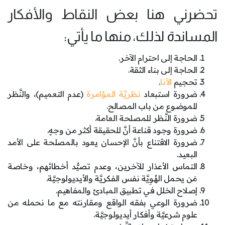
تحضرني هنا بعض النقاط والأفكار
المساندة لذلك، منها ما يأتي:
الحاجة إلى احترام الآخر.
الحاجة إلى بناء الثقة.
تحجيم
الأنا
.
ضرورة استبعاد
نظريَّة المؤامرة
(عدم التعميم)، والنَّظر
للموضوع من باب المصالح.
ضرورة النَّظر للمصلحة العامة.
ضرورة وجود قناعة أنَّ للحقيقة أكثر من وجهٍ.
ضرورة الاقتناع بأنَّ الإحسان يعود بالمصلحة على الأمد
البعيد.
التماس الأعذار للآخرين، وعدم تصيُّد أخطائهم، وخاصة
مَن يحمل الهُوِيَّة نفس الفكريَّة والأيديولوجيَّة.
إصلاح الخلل في تطبيق المبادئ والمفاهيم.
ضرورة الوعي بفقه الواقع ومقارنته مع ما نحمله من
علوم شرعيَّة وأفكار أيديولوجيَّة.