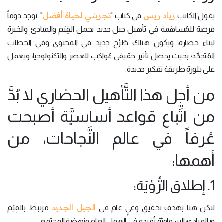
زياد ريس
تجربتي لحياة أفضل
يقول الكاتب
في كتاب "
": توجد دوماً
فرصة للمُساهَمة في تأهيل جيل جديد يحمل القِيَم والمبادئ والخبرة
لبناء حضارة، ويكون هناك طَرْح جديد في المحتوى وفي الخطاب
المُتجدِّد؛ بحيث يحصل تأثير حقيقي مُواكِب للعصر والتكنولوجيا، ويعمل
على بلورة طريقة تفكير جديدة.
من أجل هذا التَّأهيل الحضاري لا بُدَّ
من اتِّباع قواعد أساسيَّة أصبحت
عُرفاً في عالم النَّجاحات، من
أهمها:
1. إطلاق الرُّؤيَة:
الجيل الجديد
لتكن هنا بهدف تحقيق وعيٍ عام في
مرتبط بالقِيَم
وبالمبادئ السماويَّة تُفيده في العمل العام ونهضة المجتمع.