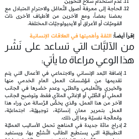
عدم استخدام سلاح التَّخوين.
الحاجة إلى معرفة أصول التَّعامُل والاحترام المتبادل مع
بعضنا بعضاً، ومع الآخرين من الأطياف الأخرى ذات
القوميَّات أو الأعراق أو الأيديولوجيَّات المختلفة.
إقرأ أيضاً:
الثقة وأهميتها في العلاقات الإنسانية
من الآليَّات التي تساعد على نَشْر
هذا الوعي مراعاة ما يأتي:
إضافة البُعد الإنساني والاجتماعي في الأعمال التي يتم
تقديمها من مُؤسَّسات العمل العام الخدمي منها
والخيري والتَّعليمي والطبِّي، وعدم حَصْرها في الجانب
العملي أو الطِّبِّي أو الإغاثي المادِّي فقط، وتوضيح الجانب
الآخر من هذا العمل، والذي يخصُّ الرِّسالة من وراء هذا
العمل بتمرير معانٍ إنسانيَّة، توجيهيَّة، اجتماعيَّة،
ومُعالَجة نفسيَّة وما إلى ذلك.
إدراج مادَّة جديدة في المناهج تحمل الأساليب العمليَّة
التطبيقيَّة التي يستطيع الطالب التَّشبُّع بها، ويستفيد