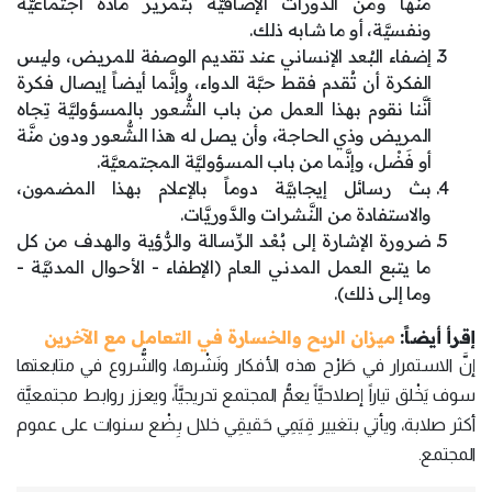
منها ومن الدَّورات الإضافيَّة بتمرير مادَّة اجتماعيَّة
ونفسيَّة، أو ما شابه ذلك.
إضفاء البُعد الإنساني عند تقديم الوصفة للمريض، وليس
الفكرة أن تُقدم فقط حبَّة الدواء، وإنَّما أيضاً إيصال فكرة
أنَّنا نقوم بهذا العمل من باب الشُّعور بالمسؤوليَّة تِجاه
المريض وذي الحاجة، وأن يصل له هذا الشُّعور ودون منَّة
أو فَضْل، وإنَّما من باب المسؤوليَّة المجتمعيَّة.
بث رسائل إيجابيَّة دوماً بالإعلام بهذا المضمون،
والاستفادة من النَّشرات والدَّوريَّات.
ضرورة الإشارة إلى بُعْد الرِّسالة والرُّؤية والهدف من كل
ما يتبع العمل المدني العام (الإطفاء - الأحوال المدنيَّة -
وما إلى ذلك).
إقرأ أيضاً:
ميزان الربح والخسارة في التعامل مع الآخرين
إنَّ الاستمرار في طَرْح هذه الأفكار ونَشْرها، والشُّروع في متابعتها
سوف يَخْلق تياراً إصلاحيَّاً يعمُّ المجتمع تدريجيَّاً، ويعزز روابط مجتمعيَّة
أكثر صلابة، ويأتي بتغيير قِيَمِي حَقيقِي خلال بِضْع سنوات على عموم
المجتمع.