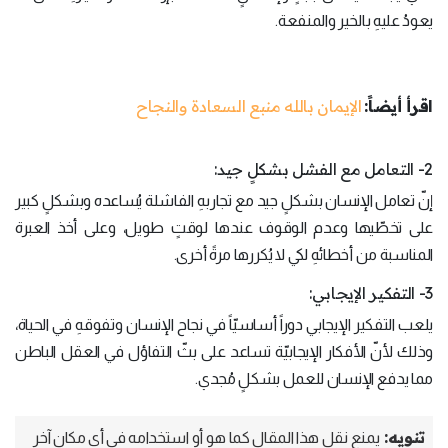
يعودُ عليهِ بالخير والمنفعة.
اقرأ أيضاً:
الإيمان بالله منبع السعادة والنجاح
2- التعامل مع الفشل بشكلٍ جيد:
إنّ تعامل الإنسان بشكلٍ جيد مع تجاربهِ الفاشلة يُساعده وبشكلٍ كبير
على تخطّيها وعدم الوقوف عندها لوقتٍ طويل، وعلى أخذ العبرة
المناسبة من أخطائهِ لكي لا يُكررها مرةً أخرى.
3- التفكير الإيجابي:
يلعب التفكير الإيجابي دوراً أساسيّاً في نجاح الإنسان وتفوقهِ في الحياة،
وذلك لأنّ الأفكار الإيجابيّة تساعد على بثّ التفاؤل في العقل الباطن
مما يدفع الإنسان للعمل بشكلٍ مُجدي.
تنويه:
يمنع نقل هذا المقال كما هو أو استخدامه في أي مكان آخر