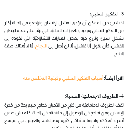
3- التفكير السلبي:
لا شيئ من الممكن أن يؤدي لفشل الإنسان وتراجعهِ في الحياة أكثر
من التفكير السلبي وترديدهِ للعبارات السلبيّة التي تؤثر على عقله الباطن
بشكلِ سيئ وتزرع فيه بعض العبارات التشاؤميّة التي تقوده إلى
النجاح
الفشل، كأن يقول أنا فاشل، أنا لن أصل إلى
، أنا لا أمتلك صفة
الناجح.
اقرأ أيضاً:
أسباب التفكير السلبي وكيفية التخلص منه
4- الظروف الاجتماعيّة الصعبة:
تقف الظروف الاجتماعيّة في كثيرٍ من الأحيان كحاجزٍ منيع يحدّ من قدرة
الإنسان ومن نجاحهِ في الوصول إلى مايتمناه في الحياة، كالعيش ضمن
أسرة مُفككة ولديها مشاكل كثيرة وصراعات، والعيش في مجتمع