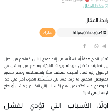
حفظ المقال
رابط المقال
Article Link
شارك
يُعتبر النجاح هدفاً أساسيّاً يسعى إليه جميع الناس، فمنهم من يصل
إلى تحقيقهِ بفضل عزيمتهِ وإرداته القويّة، ومنهم من يفشل في
الوصول إليه لعدة أسباب متعلقة مثلاً باستسلامه وعدم سعيهِ
المتواصل لتحقيق ما يُريد، فيما يلي سنُسلّط الضوء أكثر على هذا
الموضوع، وسنتحدّث عن أهم الأسباب التي تقف وراء فشل أو نجاح
الإنسان في الحياة.
أولاً: الأسباب التي تؤدي لفشل