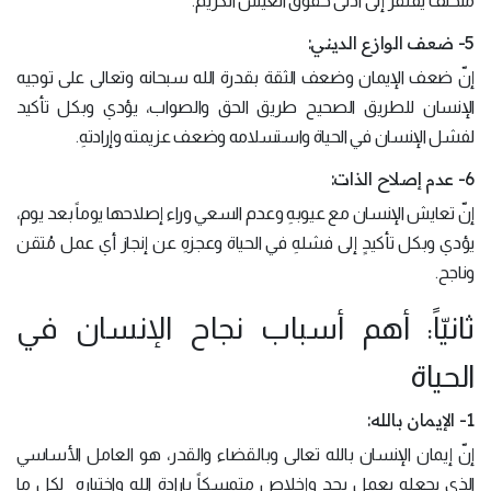
متخلّف يفتقر إلى أدنى حقوق العيش الكريم.
5- ضعف الوازع الديني:
إنّ ضعف الإيمان وضعف الثقة بقدرة الله سبحانه وتعالى على توجيه
الإنسان للطريق الصحيح طريق الحق والصواب، يؤدي وبكل تأكيد
لفشل الإنسان في الحياة واستسلامه وضعف عزيمته وإرادتهِ.
6- عدم إصلاح الذات:
إنّ تعايش الإنسان مع عيوبهِ وعدم السعي وراء إصلاحها يوماً بعد يوم،
يؤدي وبكل تأكيدٍ إلى فشلهِ في الحياة وعجزهِ عن إنجاز أي عمل مُتقن
وناجح.
ثانيّاً: أهم أسباب نجاح الإنسان في
الحياة
1- الإيمان بالله:
إنّ إيمان الإنسان بالله تعالى وبالقضاء والقدر، هو العامل الأساسي
الذي يجعله يعمل بجدٍ وإخلاصٍ متمسكاً بإرادة الله واختيارهِ لكل ما