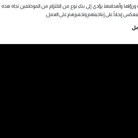
رؤاها وأهدافها، يؤدي إلى بناء نوع من الالتزام من الموظفين تجاه هذه ا
ينعكس إيجاباً على إنتاجيتهم وتحفيزهم على العمل.