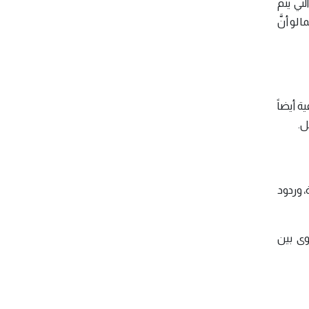
تي يتم
لو أنَّ
ة أيضاً
ل.
، وردود
وى بين