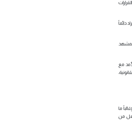
قرارات
 دائماً
المشهد
أمد مع
نونية،
لباً ما
جعل من