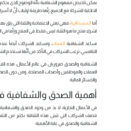
يمكن تلخيص مفهوم الشفافية بأنَّه الوضوح الذي يحكم
الداخلية للشركة مع الجميع، إنَّها طريقة لإثبات أنَّ لا أس
المصداقية
أما
، فهي تعني الاعتمادية والثقة التي يثق به
لشراء منتج ما هو الثقة، ليس فقط في المنتج وإنَّما في ا
العملاء
تساعد الشفافية
، وتساعد الشركات أيضاً عندم
التنافسي، ترغب الشركات في التأكد من أنَّها تستخدم ا
الشفافية والصدق ضروريان في عالم الأعمال، هذه القي
العملاء والموظفين وأصحاب المصلحة، ومن دون الصدق و
والخسائر المالية.
أهمية الصدق والشفافية في
في الأعمال التجارية، لا بد من وجود الصدق والشفافية 
تتصف الشركات التي تتبنى هذه الثقافة بكثير من الث
الشفافية والصدق في غاية الأهمية: